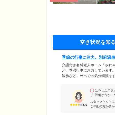
空き状況を知
季節の行事に注力。別府温
介護付き有料老人ホーム「さわ
ど、季節行事に注力しています
散歩など、外出での気分転換を
が植えられており、自然を身近
入居者様に大好評。温泉でリフ
話をしたスタッ
くまで満喫し、楽しいひととき
設備が古かった
催。施設のご入居者様、ショー
スタッフさんとは
3.4
ご年配の方が多