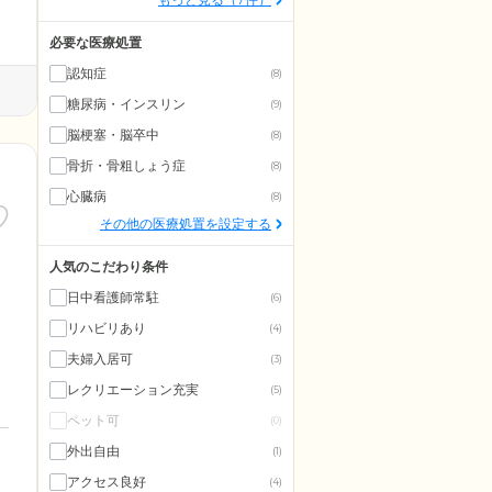
必要な医療処置
認知症
(8)
糖尿病・インスリン
(9)
脳梗塞・脳卒中
(8)
骨折・骨粗しょう症
(8)
心臓病
(8)
その他の医療処置を設定する
人気のこだわり条件
日中看護師常駐
(6)
リハビリあり
(4)
夫婦入居可
(3)
レクリエーション充実
(5)
ペット可
(0)
外出自由
(1)
アクセス良好
(4)