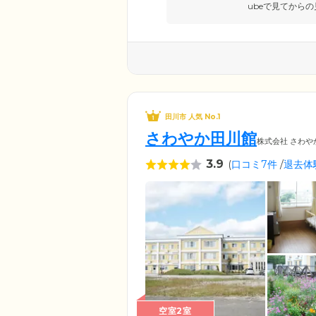
ubeで見てからの
田川市 人気 No.1
さわやか田川館
株式会社 さわや
3.9
(
口コミ7件
/
退去体
空室2室