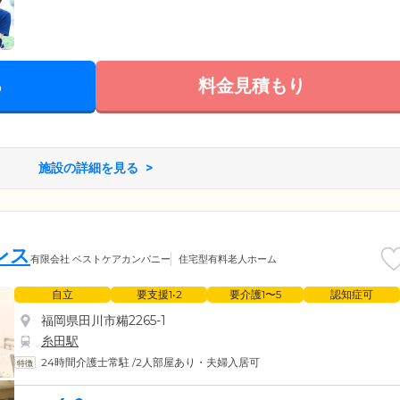
る
料金見積もり
施設の詳細を見る
ンス
有限会社 ベストケアカンパニー
住宅型有料老人ホーム
自立
要支援1•2
要介護1〜5
認知症可
福岡県田川市糒2265-1
糸田駅
24時間介護士常駐
/
2人部屋あり・夫婦入居可