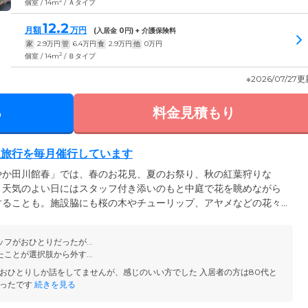
2
個室 / 14m
/ Ａタイプ
12.2
月額
万円
(入居金
0
円) + 介護保険料
家
2.9
万円
管
6.4
万円
食
2.9
万円
他
0
万円
2
個室 / 14m
/ Ｂタイプ
※2026/07/27
る
料金見積もり
泉旅行を毎月催行しています
やか田川館春」では、春のお花見、夏のお祭り、秋の紅葉狩りな
。天気のよい日にはスタッフ付き添いのもと中庭で花を眺めながら
することも。施設脇にも桜の木やチューリップ、アヤメなどの花々
に感じられる環境です。また月1回催行している別府温泉旅行は、ご
レッシュしたあとは、海・山の幸を使用した料理やカラオケを心行
フがおひとりだったが...
を過ごします。また施設内での行事も豊富で、誕生日会を毎月開
ことが選択肢から外す...
トステイご利用者様を盛大にお祝いしています。
おひとりしか話をしてませんが、感じのいい方でした 入居者の方は80代と
かったです
続きを見る