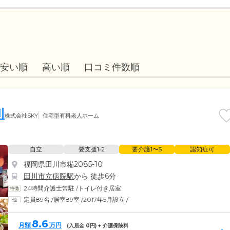
安い順
高い順
口コミ件数順
川
株式会社SKY
住宅型有料老人ホーム
自立
要支援1•2
要介護1〜5
認知症可
福岡県田川市糒2085-10
田川市立病院駅
から 徒歩6分
24時間介護士常駐
/
トイレ付き居室
定員89名
/
居室89室
/
2017年5月設立
/
8.6
月額
万円
(入居金
0
円) + 介護保険料