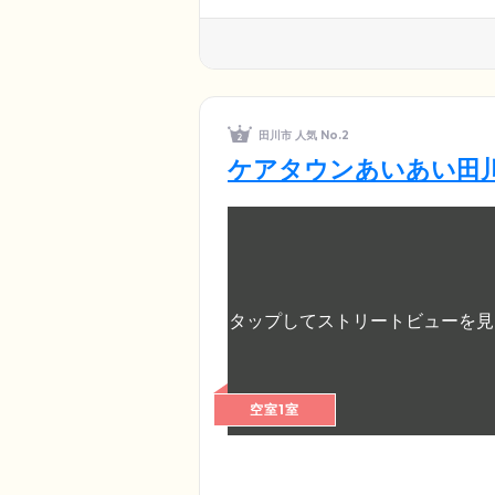
田川市 人気 No.2
ケアタウンあいあい田
空室1室