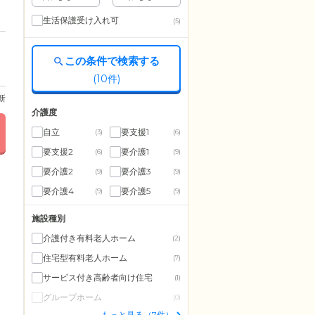
生活保護受け入れ可
(5)
この条件で検索する
(
10
件)
更新
介護度
自立
要支援1
(3)
(6)
要支援2
要介護1
(6)
(9)
要介護2
要介護3
(9)
(9)
要介護4
要介護5
(9)
(9)
施設種別
介護付き有料老人ホーム
(2)
住宅型有料老人ホーム
(7)
サービス付き高齢者向け住宅
(1)
グループホーム
(0)
もっと見る（7件）