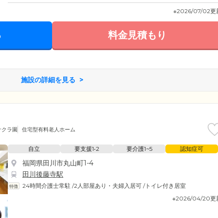
※2026/07/02
る
料金見積もり
施設の詳細を見る
サクラ園
住宅型有料老人ホーム
自立
要支援1•2
要介護1~5
認知症可
福岡県田川市丸山町1-4
田川後藤寺駅
24時間介護士常駐
/
2人部屋あり・夫婦入居可
/
トイレ付き居室
※2026/04/20