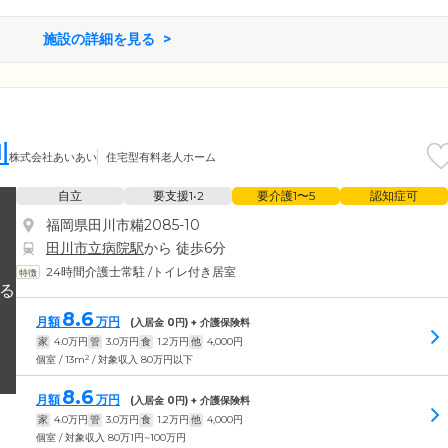
施設の詳細を見る
川
株式会社あいあい
住宅型有料老人ホーム
自立
要支援1•2
要介護1〜5
認知症可
福岡県田川市糒2085-10
田川市立病院駅
から 徒歩6分
24時間介護士常駐
/
トイレ付き居室
8.6
月額
万円
(入居金
0
円) + 介護保険料
家
4.0
万円
管
3.0
万円
食
1.2
万円
他
4,000
円
2
個室 / 13m
/ 対象収入 80万円以下
8.6
月額
万円
(入居金
0
円) + 介護保険料
家
4.0
万円
管
3.0
万円
食
1.2
万円
他
4,000
円
個室 / 対象収入 80万1円~100万円