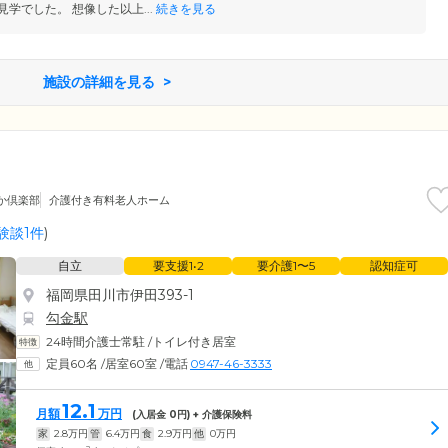
見学でした。 想像した以上...
続きを見る
施設の詳細を見る
か倶楽部
介護付き有料老人ホーム
験談1件
)
自立
要支援1•2
要介護1〜5
認知症可
福岡県田川市伊田393-1
勾金駅
24時間介護士常駐
/
トイレ付き居室
定員60名
/
居室60室
/
電話
0947-46-3333
12.1
月額
万円
(入居金
0
円) + 介護保険料
家
2.8
万円
管
6.4
万円
食
2.9
万円
他
0
万円