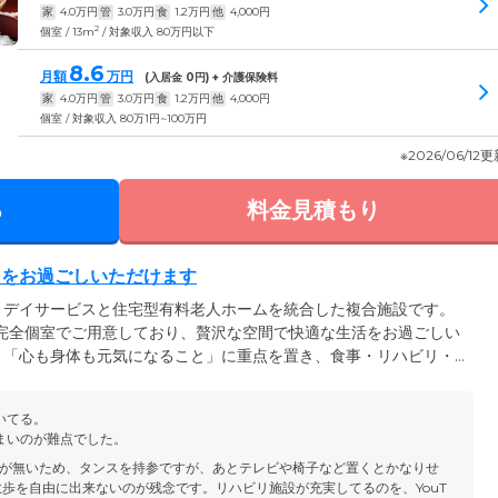
家
4.0
万円
管
3.0
万円
食
1.2
万円
他
4,000
円
2
個室 / 13m
/ 対象収入 80万円以下
8.6
月額
万円
(入居金
0
円) + 介護保険料
家
4.0
万円
管
3.0
万円
食
1.2
万円
他
4,000
円
個室 / 対象収入 80万1円~100万円
※2026/06/12
る
料金見積もり
日をお過ごしいただけます
、デイサービスと住宅型有料老人ホームを統合した複合施設です。
完全個室でご用意しており、贅沢な空間で快適な生活をお過ごしい
、「心も身体も元気になること」に重点を置き、食事・リハビリ・
わり、ご入居者様の人生の質を向上させるサポートに注力していま
トレーニング」を採用し、個々のニーズや状態に合わせた適切な運
いてる。
います。ウォーターベットや低周波治療器・フットブーツ・温熱治
まいのが難点でした。
を完備しています。
が無いため、タンスを持参ですが、あとテレビや椅子など置くとかなりせ
散歩を自由に出来ないのが残念です。リハビリ施設が充実してるのを、YouT