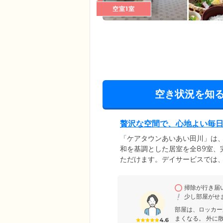
空室1室
空き状況を知
贅沢な空間で、心地よい毎
「ケアタウンあいあい田川」は
和を基調とした居室を全89室、
ただけます。デイサービスでは
レクリエーションの3点にこだ
す。また、「包括的高齢者運動
掃除が行き届
動で身体機能の向上を目指して
少し部屋がせ
療器など、多様なリハビリ機器
部屋は、ロッカー
まくなる。 外に
4.6