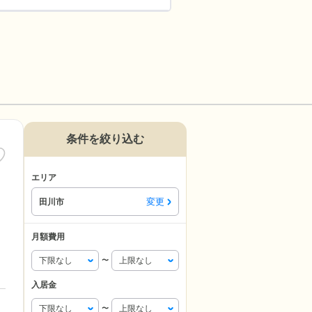
条件を絞り込む
エリア
変更
田川市
月額費用
〜
入居金
〜