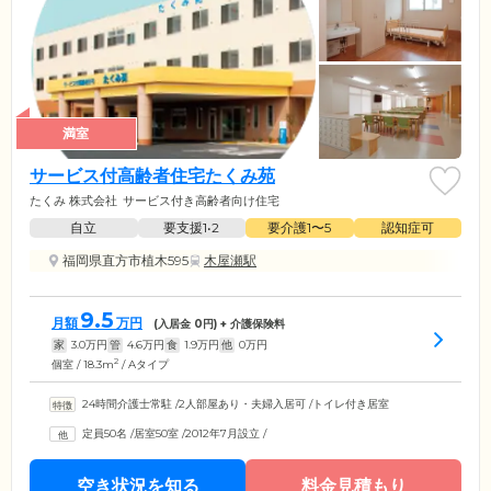
満室
サービス付高齢者住宅たくみ苑
たくみ 株式会社
サービス付き高齢者向け住宅
自立
要支援1•2
要介護1〜5
認知症可
福岡県直方市植木595
木屋瀬駅
9.5
月額
万円
(入居金
0
円) + 介護保険料
家
3.0
万円
管
4.6
万円
食
1.9
万円
他
0
万円
2
個室 / 18.3m
/ Aタイプ
24時間介護士常駐
/
2人部屋あり・夫婦入居可
/
トイレ付き居室
定員50名
/
居室50室
/
2012年7月設立
/
空き状況を知る
料金見積もり