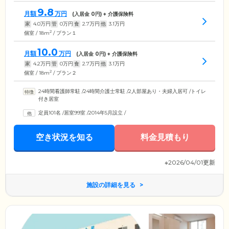
9.8
月額
万円
(入居金
0
円) + 介護保険料
家
4.0
万円
管
0
万円
食
2.7
万円
他
3.1
万円
2
個室 / 18m
/ プラン１
10.0
月額
万円
(入居金
0
円) + 介護保険料
家
4.2
万円
管
0
万円
食
2.7
万円
他
3.1
万円
2
個室 / 18m
/ プラン２
24時間看護師常駐
/
24時間介護士常駐
/
2人部屋あり・夫婦入居可
/
トイレ
付き居室
定員101名
/
居室99室
/
2014年5月設立
/
空き状況を知る
料金見積もり
※2026/04/01更新
施設の詳細を見る