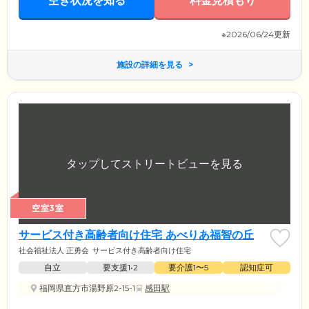
空き状況を知る
料金見積もり
※2026/06/24更新
施設の詳細を見る
空室3室
サービス付き高齢者向け住宅 あべりあ福智の丘
社会福祉法人 正勇会
サービス付き高齢者向け住宅
自立
要支援1•2
要介護1〜5
認知症可
福岡県直方市湯野原2-15-1
感田駅