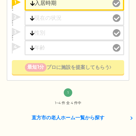
1
2
3
4
最短1分
プロに施設を提案してもらう
1
1~4 件 全 4 件中
直方市の老人ホーム一覧から探す