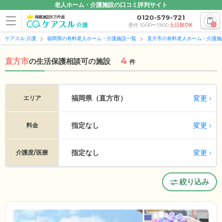
老人ホーム・介護施設の口コミ評判サイト
0120-579-721
掲載施設5万件超
0
受付 10:00〜19:00
土日祝OK
ケアスル 介護
福岡県の有料老人ホーム・介護施設一覧
直方市の有料老人ホーム・介護施
4
直方市
の
生活保護相談可の施設
件
変更
福岡県（直方市）
エリア
指定なし
変更
料金
指定なし
変更
介護度/医療
絞り込み