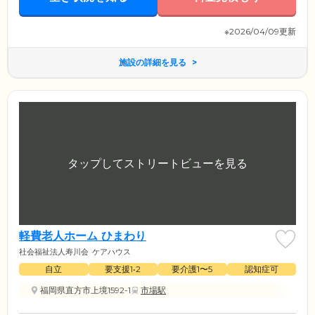
※2026/04/09更新
施設の詳細を見る
軽費老人ホーム ひまわり
社会福祉法人寿川会
ケアハウス
自立
要支援1•2
要介護1〜5
認知症可
福岡県直方市上境1592-1
市場駅