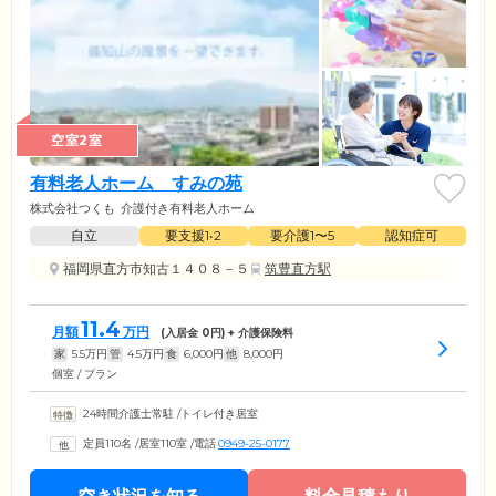
空室2室
有料老人ホーム すみの苑
株式会社つくも
介護付き有料老人ホーム
自立
要支援1•2
要介護1〜5
認知症可
福岡県直方市知古１４０８－５
筑豊直方駅
11.4
月額
万円
(入居金
0
円) + 介護保険料
家
5.5
万円
管
4.5
万円
食
6,000
円
他
8,000
円
個室 / プラン
24時間介護士常駐
/
トイレ付き居室
定員110名
/
居室110室
/
電話
0949-25-0177