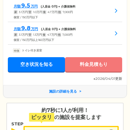
9.5
月額
万円
(入居金
0
円) + 介護保険料
家
3.1
万円
管
1.0
万円
食
4.7
万円
他
7,000
円
個室 / 150万円以下
9.8
月額
万円
(入居金
0
円) + 介護保険料
家
3.1
万円
管
1.3
万円
食
4.7
万円
他
7,000
円
個室 / 150万円以上160万円以下
トイレ付き居室
空き状況を知る
料金見積もり
※2026/04/01更新
施設の詳細を見る
約7秒に1人が利用！
ピッタリ
の施設を提案します
STEP