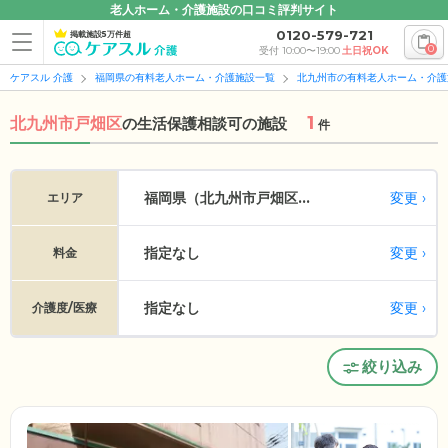
老人ホーム・介護施設の口コミ評判サイト
0120-579-721
掲載施設5万件超
0
受付 10:00〜19:00
土日祝OK
ケアスル 介護
福岡県の有料老人ホーム・介護施設一覧
北九州市の有料老人ホーム・介護
1
北九州市戸畑区
の
生活保護相談可の施設
件
変更
福岡県（北九州市戸畑区...
エリア
指定なし
変更
料金
指定なし
変更
介護度/医療
絞り込み