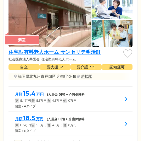
満室
住宅型有料老人ホーム サンセリテ明治町
社会医療法人共愛会
住宅型有料老人ホーム
自立
要支援1•2
要介護1〜5
認知症可
福岡県北九州市戸畑区明治町10-18
若松駅
15.4
月額
万円
(入居金
0
円) + 介護保険料
家
5.4
万円
管
5.5
万円
食
4.5
万円
他
0
万円
個室 / Aタイプ
18.5
月額
万円
(入居金
0
円) + 介護保険料
家
8.5
万円
管
5.5
万円
食
4.5
万円
他
0
万円
個室 / Bタイプ