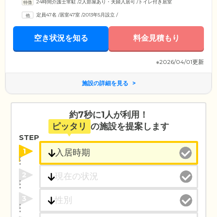
24時間介護士常駐
/
2人部屋あり・夫婦入居可
/
トイレ付き居室
定員47名
/
居室47室
/
2013年5月設立
/
空き状況を知る
料金見積もり
※2026/04/01更新
施設の詳細を見る
約7秒に1人が利用！
ピッタリ
の施設を提案します
STEP
1
2
3