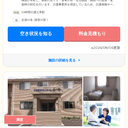
職員が常駐し、昼夜の見守り・食事介助・生活相談・病院への送迎・緊
急時の対応を行います。介護事業所を併設しているため、介護保険サー
ビスが必要な場合も安心。入浴介助や機能回復運動など、ご希望のケア
24時間介護士常駐
を受けられます。近隣の病院と提携しており、定期的に往診もしており
ます。また、生活の基本の場となる居室は、明るい日が差し込む心地よ
定員41名
/
居室41室
/
い空間です。冷暖房・介護ベッド・洗面台・トイレも各部屋に完備して
おり、移動や待機のストレスがありません。広々とした空間で、家具を
お持ち込みいただくためのスペースも充分あります。
空き状況を知る
料金見積もり
※2026/08/06更新
施設の詳細を見る
満室