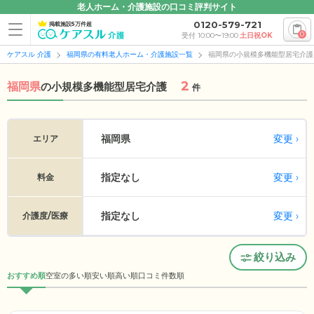
老人ホーム・介護施設の口コミ評判サイト
0120-579-721
掲載施設5万件超
0
受付 10:00〜19:00
土日祝OK
ケアスル 介護
福岡県の有料老人ホーム・介護施設一覧
福岡県の小規模多機能型居宅介護
2
福岡県
の
小規模多機能型居宅介護
件
変更
福岡県
エリア
指定なし
変更
料金
指定なし
変更
介護度/医療
絞り込み
おすすめ順
空室の多い順
安い順
高い順
口コミ件数順