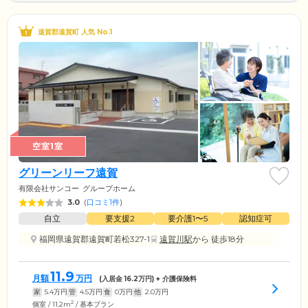
遠賀郡遠賀町 人気 No.1
空室1室
グリーンリーフ遠賀
有限会社サンコー
グループホーム
3.0
(
口コミ1件
)
自立
要支援2
要介護1〜5
認知症可
福岡県遠賀郡遠賀町若松327-1
遠賀川駅
から 徒歩18分
11.9
月額
万円
(入居金
16.2
万円) + 介護保険料
家
5.4
万円
管
4.5
万円
食
0
万円
他
2.0
万円
2
個室 / 11.2m
/ 基本プラン