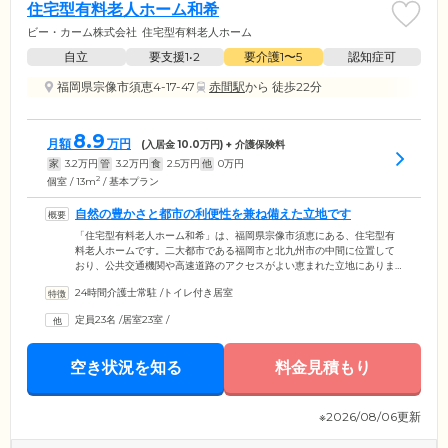
住宅型有料老人ホーム和希
ビー・カーム株式会社
住宅型有料老人ホーム
自立
要支援1•2
要介護1〜5
認知症可
福岡県宗像市須恵4-17-47
赤間駅
から 徒歩22分
8.9
月額
万円
(入居金
10.0
万円) + 介護保険料
家
3.2
万円
管
3.2
万円
食
2.5
万円
他
0
万円
2
個室 / 13m
/ 基本プラン
自然の豊かさと都市の利便性を兼ね備えた立地です
「住宅型有料老人ホーム和希」は、福岡県宗像市須恵にある、住宅型有
料老人ホームです。二大都市である福岡市と北九州市の中間に位置して
おり、公共交通機関や高速道路のアクセスがよい恵まれた立地にありま
す。「宗像大社」の紳領や世界遺産である「沖の島」など、豊かな自然
24時間介護士常駐
/
トイレ付き居室
と歴史的な価値も魅力です。自然の豊かさと都市の利便性を兼ね備えた
地域で、心地よい暮らしをお楽しみください。各自治体や自社のケアプ
定員23名
/
居室23室
/
ランセンターなどと連携し、ご入居者様お一人おひとりの生活にきめ細
やかに寄り添います。
空き状況を知る
料金見積もり
※2026/08/06更新