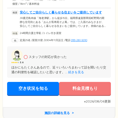
2
個室 / 18m
/ 基本料金
安心してご自分らしく暮らせる住まいをご提供しています
JR鹿児島本線「海老津駅」から徒歩15分。福岡県遠賀郡岡垣町野間の閑
静な住宅街にある「おんが長寿苑そよ風」では、ご入居のみなさまが、
安心してご自分らしく暮らせる住まいをご提供しています。持病のある
方や介護度の高い方も不安なく暮らせるよう、介護士・看護師が24時間
24時間介護士常駐
/
トイレ付き居室
体制でサポート。食事・洗濯・清掃といった生活上の支援はもちろん、
機能訓練室でのリハビリテーションや楽しいレクリエーション参加のお
定員25名
/
居室25室
/
2004年11月設立
/
電話
093-281-5010
誘いなど、馴染みのケアスタッフによる介護サービスを、いつでも安心
して受けることができます。認知症の方もご入居可能ですので、ぜひお
気軽にご相談ください。
スタッフの対応が良かった
3.6
ほかにもたくさんあるので、近々いろいろまわって話を聞いたり交
通の利便性を確認したいと思います。...
続きを見る
空き状況を知る
料金見積もり
※2026/08/06更新
施設の詳細を見る