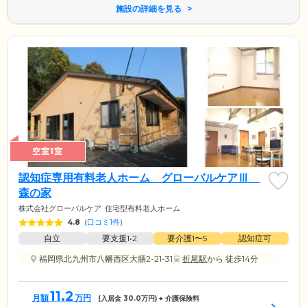
施設の詳細を見る
空室1室
認知症専用有料老人ホーム グローバルケアⅢ
森の家
株式会社グローバルケア
住宅型有料老人ホーム
4.8
(
口コミ1件
)
自立
要支援1•2
要介護1〜5
認知症可
福岡県北九州市八幡西区大膳2-21-31
折尾駅
から 徒歩14分
11.2
月額
万円
(入居金
30.0
万円) + 介護保険料