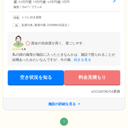
家
5.0
万円
管
1.9
万円
食
4.3
万円
他
0
万円
2
個室 / 13m
/ プランA
トイレ付き居室
定員10名
/
居室10室
/
2008年5月設立
/
面会の自由度が高く、過ごしやす...
4.8
私の姉の義母が施設に入ったときなんかは、施設で怒られることが
結構あったみたいなんですが、今の施...
続きを見る
空き状況を知る
料金見積もり
※2026/08/06更新
施設の詳細を見る
1