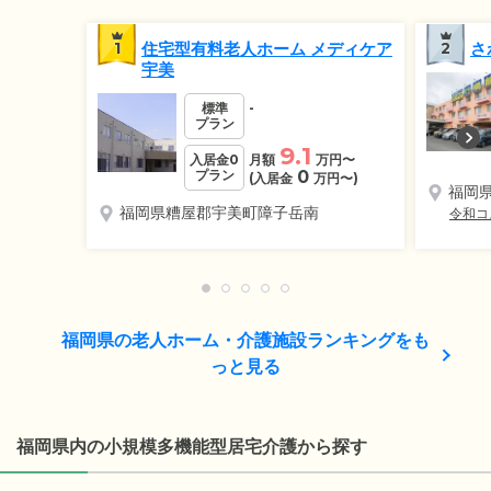
1
住宅型有料老人ホーム メディケア
2
さ
宇美
標準
-
プラン
9.1
入居金0
月額
万円
〜
プラン
0
(入居金
万円
〜)
福岡
福岡県糟屋郡宇美町障子岳南
令和コ
福岡県の老人ホーム・介護施設ランキングをも
っと見る
福岡県内の小規模多機能型居宅介護から探す