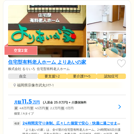
空室2室
住宅型有料老人ホーム よりあいの家
株式会社 るりいろ
住宅型有料老人ホーム
自立
要支援1•2
要介護1〜5
認知症可
福岡県宗像市武丸917-1
11.5
月額
万円
(入居金
25.0
万円) + 介護保険料
家
4.8
万円
管
4.5
万円
食
2.2
万円
他
0
万円
個室 / Aタイプ
24時間見守り体制。広々した個室で安心・快適に過ごせま
す
「よりあいの家」は、全41室の住宅型有料老人ホーム。24時間365日介護