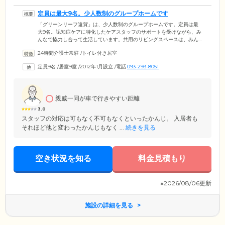
定員は最大9名。少人数制のグループホームです
「グリーンリーフ遠賀」は、少人数制のグループホームです。定員は最
大9名。認知症ケアに特化したケアスタッフのサポートを受けながら、み
んなで協力し合って生活しています。共用のリビングスペースは、みん
なで囲碁や将棋を楽しんだり、お食事を囲んだりと、和気あいあいとし
24時間介護士常駐
/
トイレ付き居室
た明るい空間。家庭的なくつろぎとあたたかさのなか、心穏やかにお過
ごしください。ご入居者様のお部屋はリビングスペースを囲むように配
定員9名
/
居室9室
/
2012年1月設立
/
電話
093-293-8051
置しているため、常時スタッフの目が届きやすいことも、ご安心いただ
けるポイントのひとつ。ご自身のペースでお過ごしただけるような環境
を整えています。
親戚一同が車で行きやすい距離
3.0
スタッフの対応は可もなく不可もなくといったかんじ。 入居者も
それほど他と変わったかんじもなく ...
続きを見る
空き状況を知る
料金見積もり
※2026/08/06更新
施設の詳細を見る