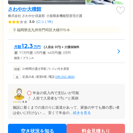
さわやか大積館
株式会社 さわやか倶楽部
小規模多機能型居宅介護
3.0
(
口コミ1件
)
福岡県北九州市門司区大積1175-8
12.3
月額
万円
(入居金
0
円) + 介護保険料
家
7.7
万円
管
0
万円
食
4.6
万円
他
0
万円
個室 / プランA
24時間介護士常駐
/
トイレ付き居室
定員25名
/
居室8室
/
電話
093-342-3800
年金の収入内で支払いが可能
人前で入居者を"汚い"と罵倒
3.0
施設に着くまでの道のりに坂道があって、家族の中でも膝の悪い者
は会いに行けない…。 安くて年金の...
続きを見る
空き状況を知る
料金見積もり