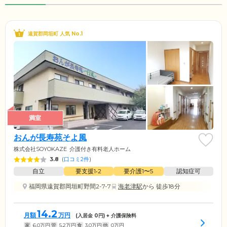
遠賀郡岡垣町 人気 No.1
満室
おんが長寿苑そよ風
株式会社SOYOKAZE
介護付き有料老人ホーム
3.8
(
口コミ2件
)
自立
要支援1•2
要介護1〜5
認知症可
福岡県遠賀郡岡垣町野間2-7-7
海老津駅
から 徒歩18分
14.2
月額
万円
(入居金
0
円) + 介護保険料
家
6.0
万円
管
5.2
万円
食
3.0
万円
他
0
万円