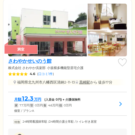
満室
さわやかせいのう館
株式会社 さわやか倶楽部
小規模多機能型居宅介護
4.6
(
口コミ1件
)
福岡県北九州市八幡西区清納2-11-13
黒崎駅
から 徒歩17分
12.3
月額
万円
(入居金
0
円) + 介護保険料
家
7.7
万円
管
0
万円
食
4.6
万円
他
0
万円
個室 / プランA
24時間看護師常駐
/
24時間介護士常駐
/
トイレ付き居室