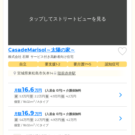
CasadeMarisol～太陽の家～
株式会社 石輝
サービス付き高齢者向け住宅
自立
要支援1•2
要介護1〜5
認知症可
宮城県東松島市矢本14
陸前赤井駅
16.6
月額
万円
(入居金
0
円) + 介護保険料
家
5.3
万円
管
2.2
万円
食
4.9
万円
他
4.2
万円
2
個室 / 18.02m
/ Aタイプ
16.9
月額
万円
(入居金
0
円) + 介護保険料
家
5.6
万円
管
2.2
万円
食
4.9
万円
他
4.2
万円
2
個室 / 18.02m
/ Cタイプ