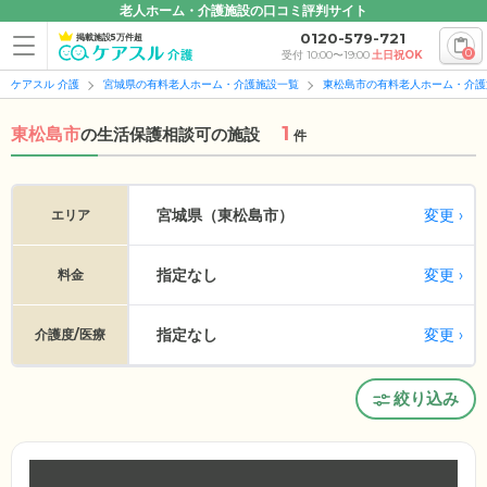
老人ホーム・介護施設の口コミ評判サイト
0120-579-721
掲載施設5万件超
0
受付 10:00〜19:00
土日祝OK
ケアスル 介護
宮城県の有料老人ホーム・介護施設一覧
東松島市の有料老人ホーム・介護
1
東松島市
の
生活保護相談可の施設
件
変更
宮城県（東松島市）
エリア
指定なし
変更
料金
指定なし
変更
介護度/医療
絞り込み