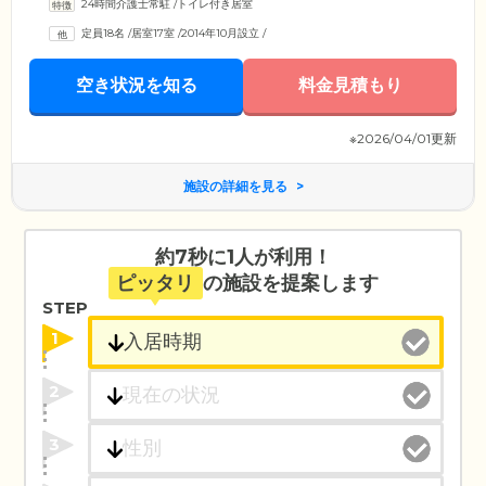
24時間介護士常駐
/
トイレ付き居室
定員18名
/
居室17室
/
2014年10月設立
/
空き状況を知る
料金見積もり
※2026/04/01更新
施設の詳細を見る
約7秒に1人が利用！
ピッタリ
の施設を提案します
STEP
1
2
3