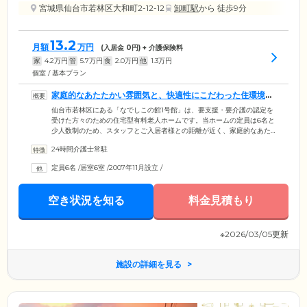
宮城県仙台市若林区大和町2-12-12
卸町駅
から 徒歩9分
13.2
月額
万円
(入居金
0
円) + 介護保険料
家
4.2
万円
管
5.7
万円
食
2.0
万円
他
1.3
万円
個室 / 基本プラン
家庭的なあたたかい雰囲気と、快適性にこだわった住環境を
両立しています
仙台市若林区にある「なでしこの館1号館」は、要支援・要介護の認定を
受けた方々のための住宅型有料老人ホームです。当ホームの定員は6名と
少人数制のため、スタッフとご入居者様との距離が近く、家庭的なあた
たかい雰囲気が魅力。「すべてのいのちを大切に」を心の指針として、
24時間介護士常駐
お一人おひとりに寄り添ったきめ細かなサービスをご提供します。館内
は安全と快適性を両立したオールバリアフリー設計を採用。お部屋にプ
定員6名
/
居室6室
/
2007年11月設立
/
ライベートな時間を確保できる個室をご用意しました。お気に入りのイ
ンテリアや思い出の品々のお持ち込みも可能です。ご自身のライフスタ
イルに合わせた空間で、ゆったりとお過ごしください。
空き状況を知る
料金見積もり
※2026/03/05更新
施設の詳細を見る