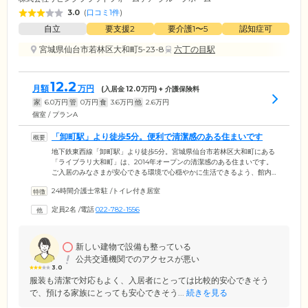
3.0
(
口コミ1件
)
自立
要支援2
要介護1〜5
認知症可
宮城県仙台市若林区大和町5-23-8
六丁の目駅
12.2
月額
万円
(入居金
12.0
万円) + 介護保険料
家
6.0
万円
管
0
万円
食
3.6
万円
他
2.6
万円
個室 / プランA
「卸町駅」より徒歩5分。便利で清潔感のある住まいです
地下鉄東西線「卸町駅」より徒歩5分。宮城県仙台市若林区大和町にある
「ライブラリ大和町」は、2014年オープンの清潔感のある住まいです。
ご入居のみなさまが安心できる環境で心穏やかに生活できるよう、館内
は全館バリアフリー構造。各フロアにはエレベーターでアクセス可能で
24時間介護士常駐
/
トイレ付き居室
すので、車いすやシルバーカーをお使いの方もストレスなく移動してい
ただけます。また、アットホームさを大切にしているため、入居定員は
定員2名
/
電話
022-782-1556
18名と少人数に設定。毎日顔を合わせる馴染みのメンバーとともに、ご
入居者様それぞれのペースでお過ごしください。
新しい建物で設備も整っている
公共交通機関でのアクセスが悪い
3.0
服装も清潔で対応もよく、入居者にとっては比較的安心できそう
で、預ける家族にとっても安心できそう...
続きを見る