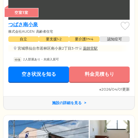
空室1室
つばさ南小泉
株式会社AUGEN
高齢者住宅
自立
要支援1•2
要介護1〜4
認知症可
宮城県仙台市若林区南小泉2丁目3-17
薬師堂駅
2人部屋あり・夫婦入居可
空き状況を知る
料金見積もり
※2026/04/01更新
施設の詳細を見る