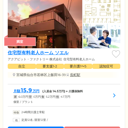
満室
住宅型有料老人ホーム ソエル
アクアビット・ファクトリー 株式会社
住宅型有料老人ホーム
自立
要支援1•2
要介護1〜5
認知症可
宮城県仙台市若林区上飯田16-39
長町駅
15.9
月額
万円
(入居金
14.5
万円) + 介護保険料
家
6.0
万円
管
0
万円
食
5.2
万円
他
4.7
万円
個室 / プラン１
24時間介護士常駐
定員12名
/
居室12室
/