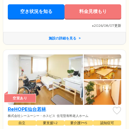
空き状況を知る
料金見積もり
※2026/08/07更新
施設の詳細を見る
空室あり
ReHOPE仙台若林
株式会社シーユーシー・ホスピス
住宅型有料老人ホーム
自立
要支援1•2
要介護1〜5
認知症可