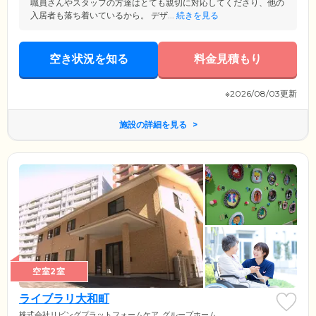
職員さんやスタッフの方達はとても親切に対応してくださり、他の
入居者も落ち着いているから。 デザ...
続きを見る
空き状況を知る
料金見積もり
※2026/08/03更新
施設の詳細を見る
空室2室
ライブラリ大和町
株式会社リビングプラットフォームケア
グループホーム