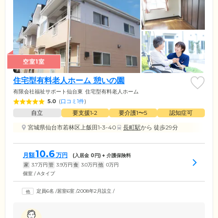
空室1室
住宅型有料老人ホーム 憩いの園
有限会社福祉サポート仙台東
住宅型有料老人ホーム
5.0
(
口コミ1件
)
自立
要支援1•2
要介護1〜5
認知症可
宮城県仙台市若林区上飯田1-3-40
長町駅
から 徒歩29分
10.6
月額
万円
(入居金
0
円) + 介護保険料
家
3.7
万円
管
3.9
万円
食
3.0
万円
他
0
万円
個室 / Aタイプ
定員6名
/
居室6室
/
2008年2月設立
/