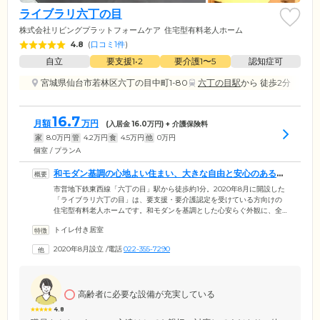
ライブラリ六丁の目
株式会社リビングプラットフォームケア
住宅型有料老人ホーム
4.8
(
口コミ1件
)
自立
要支援1•2
要介護1〜5
認知症可
宮城県仙台市若林区六丁の目中町1-80
六丁の目駅
から 徒歩2分
16.7
月額
万円
(入居金
16.0
万円) + 介護保険料
家
8.0
万円
管
4.2
万円
食
4.5
万円
他
0
万円
個室 / プランA
和モダン基調の心地よい住まい、大きな自由と安心のある暮
らしです
市営地下鉄東西線「六丁の目」駅から徒歩約1分。2020年8月に開設した
「ライブラリ六丁の目」は、要支援・要介護認定を受けている方向けの
住宅型有料老人ホームです。和モダンを基調とした心安らぐ外観に、全
館バリアフリー対応の明るい内装デザインが特徴。介護が必要な方も、
トイレ付き居室
暮らしやすい住空間です。基本サービスは、毎日の安否確認や健康的な
食事提供、日常生活への相談対応。高齢のみなさまが快適に安心して生
2020年8月設立
/
電話
022-355-7290
活していただけるよう、心をこめてサポートします。オプションで訪問
理美容サービスもご利用可能。賃貸住宅のため毎日の過ごし方に厳しい
制限はなく、外出や旅行もこれまでどおりお楽しみいただけます。
高齢者に必要な設備が充実している
4.8