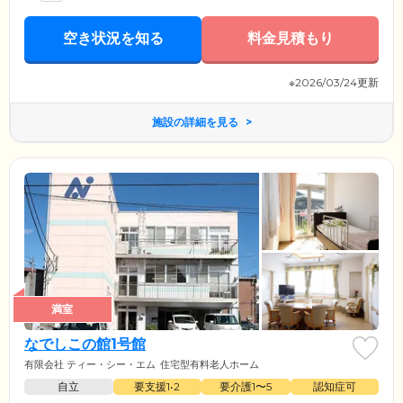
に手すりを設置しており、歩行に不安を抱えた方をサポートしていま
す。さらに、階段には昇降機を設置しているので、車いすをご利用の方
もご安心ください。
空き状況を知る
料金見積もり
※2026/03/24更新
施設の詳細を見る
満室
なでしこの館1号館
有限会社 ティー・シー・エム
住宅型有料老人ホーム
自立
要支援1•2
要介護1〜5
認知症可