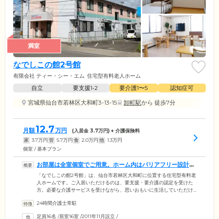
満室
なでしこの館2号館
有限会社 ティー・シー・エム
住宅型有料老人ホーム
自立
要支援1•2
要介護1〜5
認知症可
宮城県仙台市若林区大和町3-13-15
卸町駅
から 徒歩7分
12.7
月額
万円
(入居金
3.7
万円) + 介護保険料
家
3.7
万円
管
5.7
万円
食
2.0
万円
他
1.3
万円
個室 / 基本プラン
お部屋は全室個室でご用意。ホーム内はバリアフリー設計で
す
「なでしこの館2号館」は、仙台市若林区大和町に位置する住宅型有料老
人ホームです。ご入居いただけるのは、要支援・要介護の認定を受けた
方。必要な介護サービスを受けながら、思いおもいに生活していただけ
ます。ご入居のみなさまがお住まいになる居室は、全室個室でご用意。
24時間介護士常駐
プライバシーの保たれた空間で、おひとりの時間を大切にしていただけ
ます。また、ホーム内は安全性に配慮した完全バリアフリー設計。各所
定員16名
/
居室16室
/
2011年11月設立
/