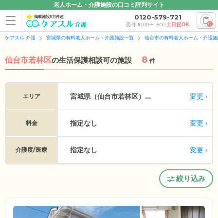
老人ホーム・介護施設の口コミ評判サイト
0120-579-721
掲載施設5万件超
0
受付 10:00〜19:00
土日祝OK
ケアスル 介護
宮城県の有料老人ホーム・介護施設一覧
仙台市の有料老人ホーム・介護施
8
仙台市若林区
の
生活保護相談可の施設
件
変更
宮城県（仙台市若林区）...
エリア
指定なし
変更
料金
指定なし
変更
介護度/医療
絞り込み