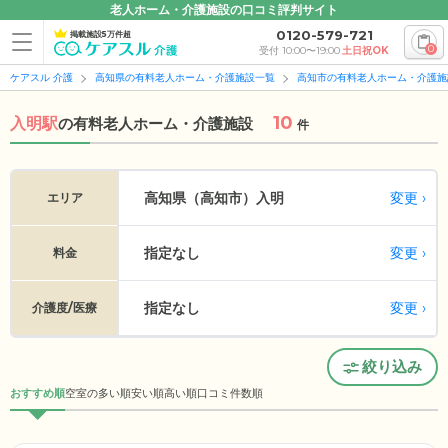
老人ホーム・介護施設の口コミ評判サイト
0120-579-721
掲載施設5万件超
0
受付 10:00〜19:00
土日祝OK
ケアスル 介護
高知県の有料老人ホーム・介護施設一覧
高知市の有料老人ホーム・介護施
10
入明駅
の
有料老人ホーム・介護施設
件
変更
高知県（高知市）
入明
エリア
指定なし
変更
料金
指定なし
変更
介護度/医療
絞り込み
おすすめ順
空室の多い順
安い順
高い順
口コミ件数順