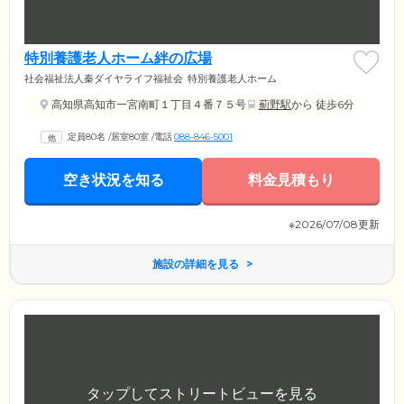
特別養護老人ホーム絆の広場
社会福祉法人秦ダイヤライフ福祉会
特別養護老人ホーム
高知県高知市一宮南町１丁目４番７５号
薊野駅
から 徒歩6分
定員80名
/
居室80室
/
電話
088-846-5001
空き状況を知る
料金見積もり
※2026/07/08更新
施設の詳細を見る