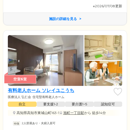
※2026/07/08更新
施設の詳細を見る
空室6室
有料老人ホーム ソレイユこうち
医療法人 弘仁会
住宅型有料老人ホーム
自立
要支援1•2
要介護1~5
認知症可
高知県高知市東城山町163-1
旭町一丁目駅
から 徒歩14分
2人部屋あり・夫婦入居可