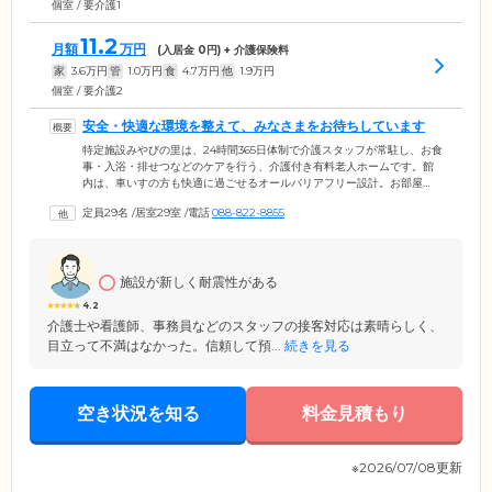
個室 / 要介護1
11.2
月額
万円
(入居金
0
円) + 介護保険料
家
3.6
万円
管
1.0
万円
食
4.7
万円
他
1.9
万円
個室 / 要介護2
安全・快適な環境を整えて、みなさまをお待ちしています
特定施設みやびの里は、24時間365日体制で介護スタッフが常駐し、お食
事・入浴・排せつなどのケアを行う、介護付き有料老人ホームです。館
内は、車いすの方も快適に過ごせるオールバリアフリー設計。お部屋
は、おひとりでくつろげる個室をご用意しました。お食事は、栄養バラ
定員29名
/
居室29室
/
電話
088-822-8855
ンスに配慮したメニューを1日3食ご提供。家庭的な雰囲気の食堂で、ほ
かのご入居者様と一緒にお召しあがりいただけます。浴室設備は、個
浴・大浴槽のほか、介助が必要な方のための特殊浴槽もご用意。スタッ
フのサポートのもと、安全に清潔を保っていただけます。
施設が新しく耐震性がある
4.2
介護士や看護師、事務員などのスタッフの接客対応は素晴らしく、
目立って不満はなかった。信頼して預...
続きを見る
空き状況を知る
料金見積もり
※2026/07/08更新