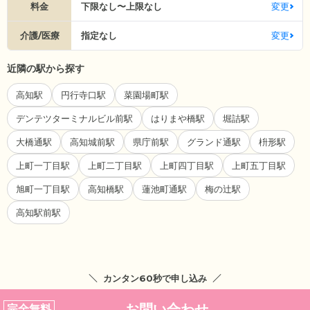
料金
下限なし〜上限なし
変更
介護/医療
指定なし
変更
近隣の駅から探す
高知駅
円行寺口駅
菜園場町駅
デンテツターミナルビル前駅
はりまや橋駅
堀詰駅
大橋通駅
高知城前駅
県庁前駅
グランド通駅
枡形駅
上町一丁目駅
上町二丁目駅
上町四丁目駅
上町五丁目駅
旭町一丁目駅
高知橋駅
蓮池町通駅
梅の辻駅
高知駅前駅
カンタン60秒で申し込み
お問い合わせ
完全無料