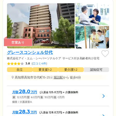
空室あり
グレースコンシェル廿代
株式会社アイ・エム・シーパーソナルケア
サービス付き高齢者向け住宅
3.8
(
口コミ4件
)
自立
要支援1•2
要介護1•2
認知症可
高知県高知市廿代町15-25
堀詰駅
から 徒歩6分
28.0
月額
万円
(入居金
125.0
万円) + 介護保険料
家
12.5
万円
管
6.0
万円
食
9.5
万円
他
0
万円
個室 / 介護居室A
28.3
月額
万円
(入居金
128.0
万円) + 介護保険料