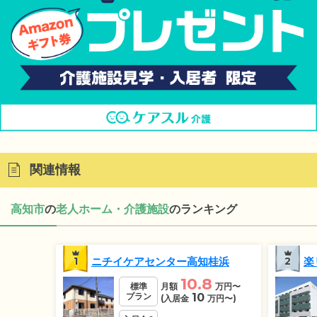
関連情報
高知市
の
老人ホーム・介護施設
のランキング
1
ニチイケアセンター高知桂浜
2
楽
10.8
標準
月額
万円
〜
プラン
10
(入居金
万円
〜)