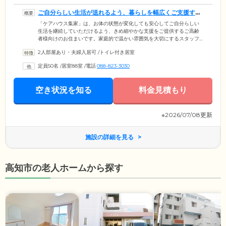
ご自分らしい生活が送れるよう、暮らしを幅広くご支援する
お住まいです
「ケアハウス集家」は、お体の状態が変化しても安心してご自分らしい
生活を継続していただけるよう、きめ細やかな支援をご提供するご高齢
者様向けのお住まいです。家庭的で温かい雰囲気を大切にするスタッフ
は24時間館内に常駐。掃除や洗濯などの家事の簡単なお手伝いから、お
2人部屋あり・夫婦入居可
/
トイレ付き居室
食事、ご入浴の補助まで、自立した生活が送れるよう必要な時に必要な
サポートを行なっています。初めてご自宅を離れるという方もご安心く
定員50名
/
居室88室
/
電話
088-823-3030
ださい。また、費用面でも安心していただけるよう、リーズナブルな価
格設定を採用。毎月必要な家賃も周辺の賃貸住宅と同水準になっていま
すので、経済的負担を抑えて暮らすことができます。
空き状況を知る
料金見積もり
※2026/07/08更新
施設の詳細を見る
高知市の老人ホームから探す