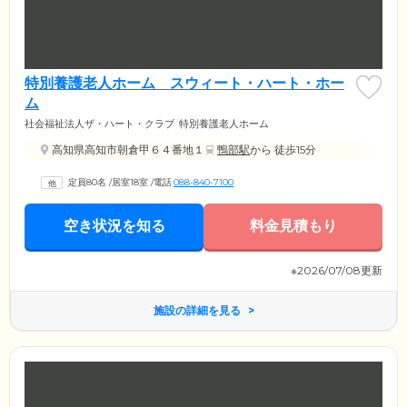
特別養護老人ホーム スウィート・ハート・ホー
ム
社会福祉法人ザ・ハート・クラブ
特別養護老人ホーム
高知県高知市朝倉甲６４番地１
鴨部駅
から 徒歩15分
定員80名
/
居室18室
/
電話
088-840-7100
空き状況を知る
料金見積もり
※2026/07/08更新
施設の詳細を見る