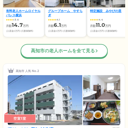
有料老人ホームロイヤル
グループホーム やすら
特定施設 みやびの里
パレス横浜
ぎ
3.6
4.1
4.4
14.7
6.1
11.0
月額
万円
月額
万円
月額
万円
(入居金0万円+介護保険料)
(入居金0万円+介護保険料)
(入居金0万円+介護保険料)
高知市の老人ホームを全て見る
高知市 人気 No.2
空室1室