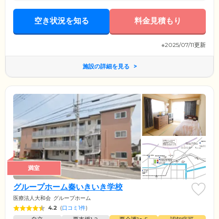
空き状況を知る
料金見積もり
※2025/07/11更新
施設の詳細を見る
満室
グループホーム秦いきいき学校
医療法人大和会
グループホーム
4.2
(
口コミ1件
)