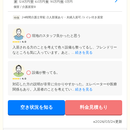
家
12.8
万円
管
6.0
万円
食
9.5
万円
他
0
万円
個室 / 介護居室B
24時間介護士常駐
/
2人部屋あり・夫婦入居可
/
トイレ付き居室
現地のスタッフ良かったと思う
4.0
入居される方のことを考えて色々設備も整ってるし、フレンドリー
なところも気に入っています。あと、...
続きを見る
設備が整ってる。
4.0
対応した方の説明が非常に分かりやすかった。エレベーターや医療
関係もあり。入居者のことを考えてい...
続きを見る
空き状況を知る
料金見積もり
※2026/03/24更新