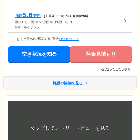
5.8
月額
万円
(入居金
18.8
万円) + 介護保険料
家
5.8
万円
管
0
万円
食
0
万円
他
0
万円
個室 / 基本プラン
定員35名
/
居室43室
/
電話
088-878-1165
空き状況を知る
料金見積もり
※2026/07/08更新
施設の詳細を見る