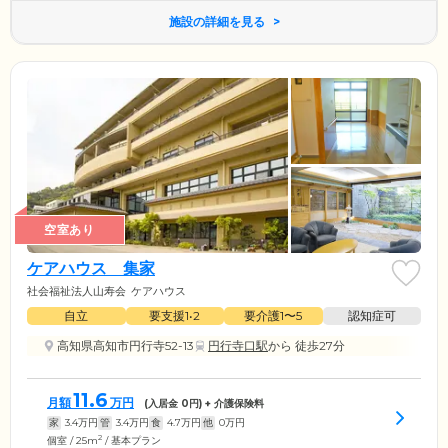
施設の詳細を見る
空室あり
ケアハウス 集家
社会福祉法人山寿会
ケアハウス
自立
要支援1•2
要介護1〜5
認知症可
高知県高知市円行寺52-13
円行寺口駅
から 徒歩27分
11.6
月額
万円
(入居金
0
円) + 介護保険料
家
3.4
万円
管
3.4
万円
食
4.7
万円
他
0
万円
2
個室 / 25m
/ 基本プラン