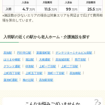
入居金
月額費用
入居金
月額費用
4.7
11.5
99
25.5
入明
万円
万円
万円
万円
※施設数が少ないエリアの場合は対象エリアを周辺まで広げて費用相
場を算出しています。
入明駅の近くの駅から老人ホーム・介護施設を探す
高知駅
円行寺口駅
菜園場町駅
デンテツターミナルビル前駅
はりまや橋駅
堀詰駅
大橋通駅
高知城前駅
県庁前駅
グランド通駅
枡形駅
上町一丁目駅
上町二丁目駅
上町四丁目駅
上町五丁目駅
旭町一丁目駅
高知橋駅
蓮池町通駅
梅の辻駅
高知駅前駅
こんなお悩みございませんか