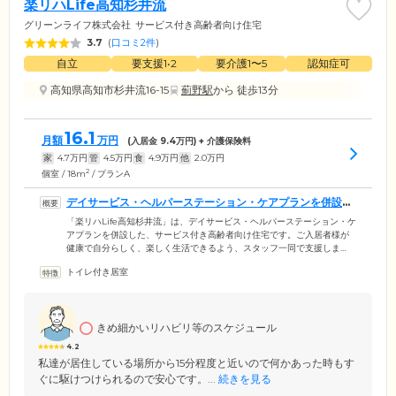
楽リハLife高知杉井流
グリーンライフ株式会社
サービス付き高齢者向け住宅
3.7
(
口コミ2件
)
自立
要支援1•2
要介護1〜5
認知症可
高知県高知市杉井流16-15
薊野駅
から 徒歩13分
16.1
月額
万円
(入居金
9.4
万円) + 介護保険料
家
4.7
万円
管
4.5
万円
食
4.9
万円
他
2.0
万円
2
個室 / 18m
/ プランA
デイサービス・ヘルパーステーション・ケアプランを併設し
ています
「楽リハLife高知杉井流」は、デイサービス・ヘルパーステーション・ケ
アプランを併設した、サービス付き高齢者向け住宅です。ご入居者様が
健康で自分らしく、楽しく生活できるよう、スタッフ一同で支援しま
す。施設はJR高知駅より徒歩15分の位置にあり、周辺にはスーパーや飲
トイレ付き居室
食店も多くあり暮らしやすい環境です。認知症の方も受け入れており、
ご自身のペースで安心して過ごせるように認知症を理解しているスタッ
フが生活をサポート。医療機関との協力体制も整備し、医師による訪問
診療・往診、夜間の医療サポートに対応できる体制です。
きめ細かいリハビリ等のスケジュール
4.2
私達が居住している場所から15分程度と近いので何かあった時もす
ぐに駆けつけられるので安心です。...
続きを見る