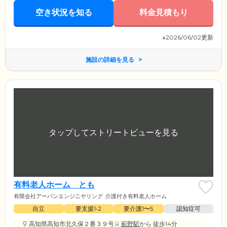
空き状況を知る
料金見積もり
※2026/06/02更新
施設の詳細を見る
有料老人ホーム とも
有限会社アーバンエンジニヤリング
介護付き有料老人ホーム
自立
要支援1•2
要介護1〜5
認知症可
高知県高知市北久保２番３９号
薊野駅
から 徒歩14分