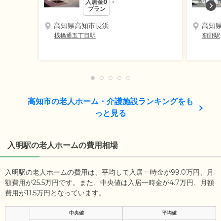
入居金0
-
プラン
高知県高知市長浜
高知
桟橋通五丁目駅
薊野駅
高知市の老人ホーム・介護施設ランキングをも
っと見る
入明駅の老人ホームの費用相場
入明駅の老人ホームの費用は、平均して入居一時金が99.0万円、月
額費用が25.5万円です。また、中央値は入居一時金が4.7万円、月額
費用が11.5万円となっています。
中央値
平均値