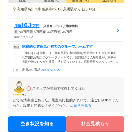
自立
要支援1•2
要介護1〜5
認知症可
高知県高知市中秦泉寺87-1
入明駅
から 徒歩19分
10.1
月額
万円
(入居金
0
円) + 介護保険料
家
4.8
万円
管
0
万円
食
3.3
万円
他
2.0
万円
個室 / プランA
家庭的な雰囲気が魅力のグループホームです
「秦いきいき学校」は、高知県高知市の閑静な住宅街にたたずむ家庭的
な雰囲気が魅力のグループホームです。認知症のご入居者様が、家事や
役割分担をしながら共同生活を送っています。経験豊富なスタッフがご
入居者様のお気持ちに寄り添い、お食事や入浴、排せつの介助といった
定員2名
/
電話
088-872-1700
日常生活のサポートを実施。また、協力医療機関との連携により、緊急
時も迅速に対応いたしますので、ご安心ください。似たような身体状況
のご入居者様同士が、共同生活をつうじて励ましあい、互いに刺激を受
けることで、認知症の症状緩和を目指します。「第二の我が家」として
スタッフが笑顔で挨拶してくれた
どうぞ安心してお過ごしください。
4.2
とても清潔感ごあった。居室も比較的きれいで、過ごしやすそうだ
った。設備も問題なさそうだった。 ...
続きを見る
空き状況を知る
料金見積もり