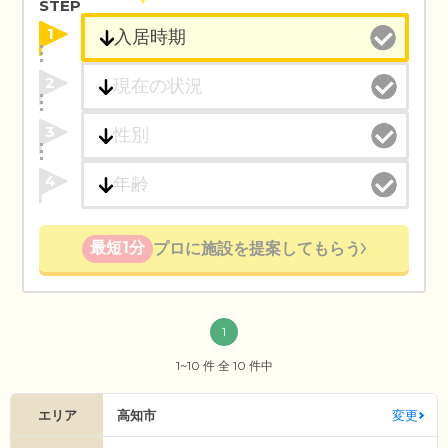
STEP
1
2
3
4
最短1分
プロに施設を提案してもらう
1
1~10 件 全 10 件中
エリア
高知市
変更