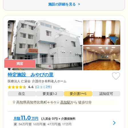
施設の詳細を見る
満室
特定施設 みやびの里
医療法人 仁栄会
介護付き有料老人ホーム
4.4
(
口コミ2件
)
自立
要支援1•2
要介護1〜5
認知症可
高知県高知市比島町4-6-9
高知駅
から 徒歩12分
11.0
月額
万円
(入居金
0
円) + 介護保険料
家
3.6
万円
管
1.0
万円
食
4.7
万円
他
1.7
万円