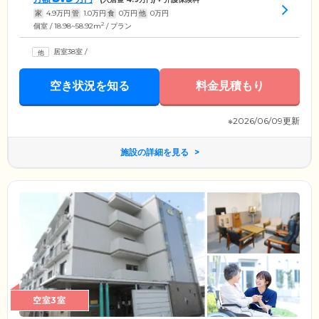
家
4.9
万円
管
1.0
万円
食
0
万円
他
0
万円
2
個室 / 18.98~58.92m
/ プラン
居室38室
/
空き状況を知る
料金見積もり
※2026/06/09更新
施設の詳細を見る
空室3室