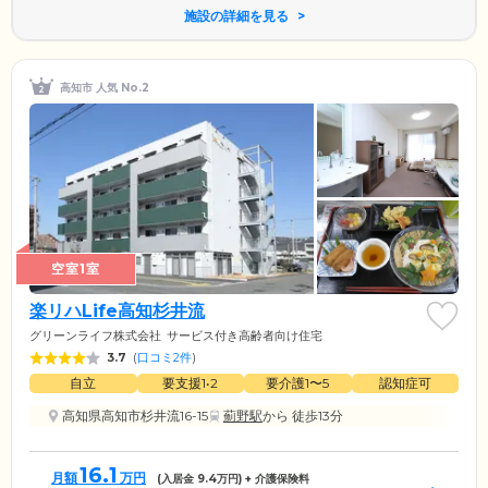
施設の詳細を見る
高知市 人気 No.2
空室1室
楽リハLife高知杉井流
グリーンライフ株式会社
サービス付き高齢者向け住宅
3.7
(
口コミ2件
)
自立
要支援1•2
要介護1〜5
認知症可
高知県高知市杉井流16-15
薊野駅
から 徒歩13分
16.1
月額
万円
(入居金
9.4
万円) + 介護保険料