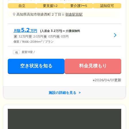
自立
要支援1•2
要介護1〜5
認知症可
高知県高知市朝倉西町２丁目
朝倉駅前駅
5.2
月額
万円
(入居金
3.2
万円) + 介護保険料
家
3.2
万円
管
2.0
万円
食
0
万円
他
0
万円
2
個室 / 18.66~20.84m
/ プラン
居室13室
/
空き状況を知る
料金見積もり
※2026/04/01更新
施設の詳細を見る