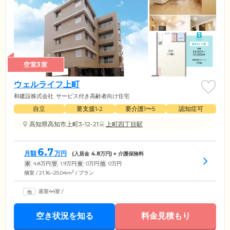
空室3室
ウェルライフ上町
和建設株式会社
サービス付き高齢者向け住宅
自立
要支援1•2
要介護1〜5
認知症可
高知県高知市上町3-12-21
上町四丁目駅
6.7
月額
万円
(入居金
4.8
万円) + 介護保険料
家
4.8
万円
管
1.9
万円
食
0
万円
他
0
万円
2
個室 / 21.16~25.04m
/ プラン
居室44室
/
空き状況を知る
料金見積もり