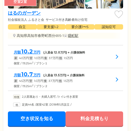
空室2室
はるのガーデン
社会福祉法人 ふるさと会
サービス付き高齢者向け住宅
自立
要支援1•2
要介護1〜5
認知症可
高知県高知市春野町西分695-1
曙町駅
10.2
月額
万円
(入居金
12.0
万円) + 介護保険料
家
4.0
万円
管
1.0
万円
食
3.7
万円
他
1.5
万円
2
個室 / 19.25m
/ プラン１
10.7
月額
万円
(入居金
13.5
万円) + 介護保険料
家
4.5
万円
管
1.0
万円
食
3.7
万円
他
1.5
万円
2
個室 / 19.25m
/ プラン２
2人部屋あり・夫婦入居可
/
トイレ付き居室
定員44名
/
居室42室
/
2018年5月設立
/
空き状況を知る
料金見積もり