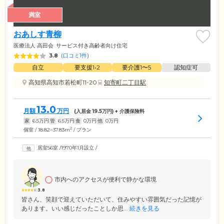
満室
おあしす青柳
医療法人 高田会
サービス付き高齢者向け住宅
3.8
(
口コミ1件
)
自立
要支援1•2
要介護1〜5
認知症可
高知県高知市若松町11-20
知寄町二丁目駅
13.0
月額
万円
(入居金
19.5
万円) + 介護保険料
家
6.5
万円
管
6.5
万円
食
0
万円
他
0
万円
2
個室 / 18.82~37.83m
/ プラン
居室56室
/
1970年1月設立
/
市内へのアクセスが便利で静かな環境
3.8
皆さん、笑顔で迎えていただいて、住みやすい雰囲気だった記憶が
あります。いい感じだったことしか思...
続きを見る