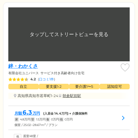
絆・わかくさ
有限会社ユニバース
サービス付き高齢者向け住宅
4.2
(
口コミ1件
)
自立
要支援1•2
要介護1〜5
認知症可
高知県高知市若草町1-24
朝倉駅前駅
6.3
月額
万円
(入居金
14.4
万円) + 介護保険料
家
4.8
万円
管
1.5
万円
食
0
万円
他
0
万円
2
個室 / 25.02~28.67m
/ プラン
居室48室
/