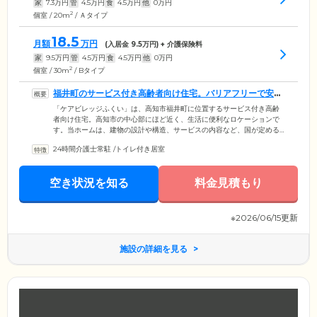
家
7.3
万円
管
4.5
万円
食
4.5
万円
他
0
万円
2
個室 / 20m
/ Ａタイプ
18.5
月額
万円
(入居金
9.5
万円) + 介護保険料
家
9.5
万円
管
4.5
万円
食
4.5
万円
他
0
万円
2
個室 / 30m
/ Bタイプ
福井町のサービス付き高齢者向け住宅。バリアフリーで安心
の住まいです
「ケアビレッジふくい」は、高知市福井町に位置するサービス付き高齢
者向け住宅。高知市の中心部にほど近く、生活に便利なロケーションで
す。当ホームは、建物の設計や構造、サービスの内容など、国が定める
さまざまな基準をクリアしているのが特徴。建物内は完全バリアフリー
24時間介護士常駐
/
トイレ付き居室
設計で、足腰の弱い方や車いすの方も安全にお過ごしいただけます。ま
た、ご入居のみなさまがお住まいになる居室は、全室個室でご用意。プ
ライバシーの保たれた空間でおひとりの時間を大切にしていただけるほ
空き状況を知る
料金見積もり
か、必要に応じた介護サービスを自室で受けられるのも魅力です。
※2026/06/15更新
施設の詳細を見る