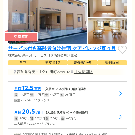
空室3室
サービス付き高齢者向け住宅 ケアビレッジ菜々月
株式会社 菜々月
サービス付き高齢者向け住宅
自立
要支援1•2
要介護1〜5
認知症可
高知県香美市土佐山田町2299-12
土佐長岡駅
12.5
月額
万円
(入居金
9.0
万円) + 介護保険料
家
4.5
万円
管
1.5
万円
食
4.5
万円
他
2.0
万円
2
個室 / 22.54m
/ プラン１
20.5
月額
万円
(入居金
9.0
万円) + 介護保険料
家
4.5
万円
管
3.0
万円
食
9.0
万円
他
4.0
万円
2
二人部屋 / 22.54m
/ プラン2
24時間介護士常駐
/
2人部屋あり・夫婦入居可
/
トイレ付き居室