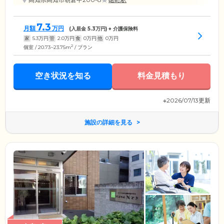
7.3
月額
万円
(入居金
5.3
万円) + 介護保険料
家
5.3
万円
管
2.0
万円
食
0
万円
他
0
万円
2
個室 / 20.73~23.75m
/ プラン
空き状況を知る
料金見積もり
※2026/07/13更新
施設の詳細を見る