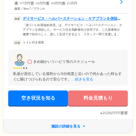
家
4.7
万円
管
4.5
万円
食
4.9
万円
他
2.0
万円
2
個室 / 18m
/ プランA
デイサービス・ヘルパーステーション・ケアプランを併設し
ています
「楽リハLife高知杉井流」は、デイサービス・ヘルパーステーション・ケ
アプランを併設した、サービス付き高齢者向け住宅です。ご入居者様が
健康で自分らしく、楽しく生活できるよう、スタッフ一同で支援しま
す。施設はJR高知駅より徒歩15分の位置にあり、周辺にはスーパーや飲
トイレ付き居室
食店も多くあり暮らしやすい環境です。認知症の方も受け入れており、
ご自身のペースで安心して過ごせるように認知症を理解しているスタッ
フが生活をサポート。医療機関との協力体制も整備し、医師による訪問
診療・往診、夜間の医療サポートに対応できる体制です。
きめ細かいリハビリ等のスケジュール
4.2
私達が居住している場所から15分程度と近いので何かあった時もす
ぐに駆けつけられるので安心です。...
続きを見る
空き状況を知る
料金見積もり
※2025/07/11更新
施設の詳細を見る