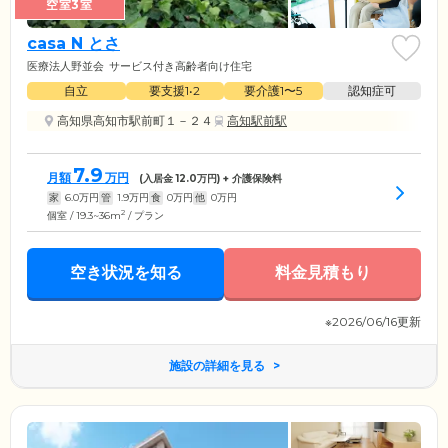
空室3室
casa N とさ
医療法人野並会
サービス付き高齢者向け住宅
自立
要支援1•2
要介護1〜5
認知症可
高知県高知市駅前町１－２４
高知駅前駅
7.9
月額
万円
(入居金
12.0
万円) + 介護保険料
家
6.0
万円
管
1.9
万円
食
0
万円
他
0
万円
2
個室 / 19.3~36m
/ プラン
空き状況を知る
料金見積もり
※2026/06/16更新
施設の詳細を見る