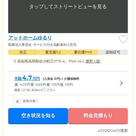
アットホームゆるり
医療法人青雲会
サービス付き高齢者向け住宅
自立
要支援1•2
要介護1〜5
認知症可
高知県高岡郡佐川町乙1775-4、1749-14
襟野々駅
4.7
月額
万円
(入居金
0
円) + 介護保険料
家
4.2
万円
管
5,000
円
食
0
万円
他
0
万円
2
個室 / 21.16~30.84m
/ プラン
居室26室
/
空き状況を知る
料金見積もり
※2026/04/01更新