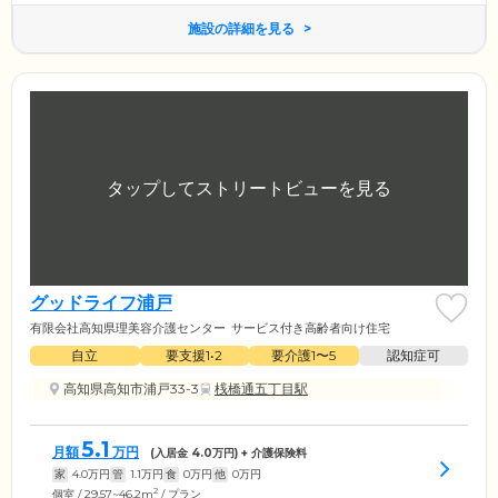
施設の詳細を見る
グッドライフ浦戸
有限会社高知県理美容介護センター
サービス付き高齢者向け住宅
自立
要支援1•2
要介護1〜5
認知症可
高知県高知市浦戸33-3
桟橋通五丁目駅
5.1
月額
万円
(入居金
4.0
万円) + 介護保険料
家
4.0
万円
管
1.1
万円
食
0
万円
他
0
万円
2
個室 / 29.57~46.2m
/ プラン