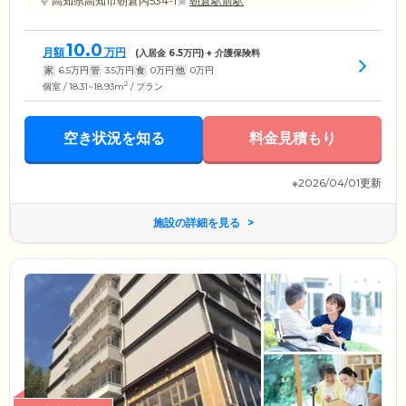
高知県高知市朝倉丙534-1
朝倉駅前駅
10.0
月額
万円
(入居金
6.5
万円) + 介護保険料
家
6.5
万円
管
3.5
万円
食
0
万円
他
0
万円
2
個室 / 18.31~18.93m
/ プラン
空き状況を知る
料金見積もり
※2026/04/01更新
施設の詳細を見る