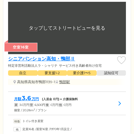
空室16室
シニアパンション高知・鴨部Ⅱ
特定非営利活動法人ラ・シャリテ
サービス付き高齢者向け住宅
自立
要支援1•2
要介護1〜5
認知症可
高知県高知市鴨部1139-1
鴨部駅
3.6
月額
万円
(入居金
0
円) + 介護保険料
家
3.0
万円
管
6,500
円
食
0
万円
他
0
万円
2
個室 / 20.28m
/ プラン
トイレ付き居室
定員16名
/
居室16室
/
1970年1月設立
/