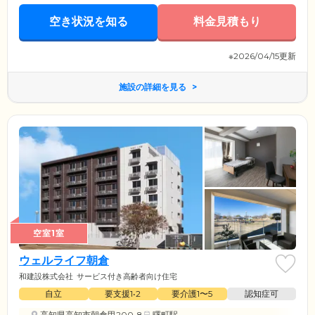
空き状況を知る
料金見積もり
※2026/04/15更新
施設の詳細を見る
空室1室
ウェルライフ朝倉
和建設株式会社
サービス付き高齢者向け住宅
自立
要支援1•2
要介護1〜5
認知症可
高知県高知市朝倉甲200-8
曙町駅