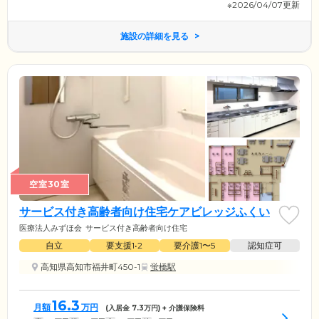
※2026/04/07更新
施設の詳細を見る
空室30室
サービス付き高齢者向け住宅ケアビレッジふくい
医療法人みずほ会
サービス付き高齢者向け住宅
自立
要支援1•2
要介護1〜5
認知症可
高知県高知市福井町450-1
蛍橋駅
16.3
月額
万円
(入居金
7.3
万円) + 介護保険料