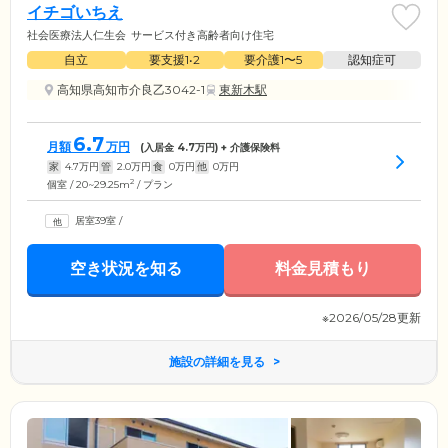
イチゴいちえ
社会医療法人仁生会
サービス付き高齢者向け住宅
自立
要支援1•2
要介護1〜5
認知症可
高知県高知市介良乙3042-1
東新木駅
6.7
月額
万円
(入居金
4.7
万円) + 介護保険料
家
4.7
万円
管
2.0
万円
食
0
万円
他
0
万円
2
個室 / 20~29.25m
/ プラン
居室39室
/
空き状況を知る
料金見積もり
※2026/05/28更新
施設の詳細を見る