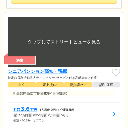
満室
シニアパンション高知・鴨部
特定非営利活動法人ラ・シャリテ
サービス付き高齢者向け住宅
自立
要支援1•2
要介護1〜5
認知症可
高知県高知市鴨部1139-1
鴨部駅
3.6
月額
万円
(入居金
0
円) + 介護保険料
家
3.0
万円
管
6,500
円
食
0
万円
他
0
万円
2
個室 / 20.28m
/ プラン