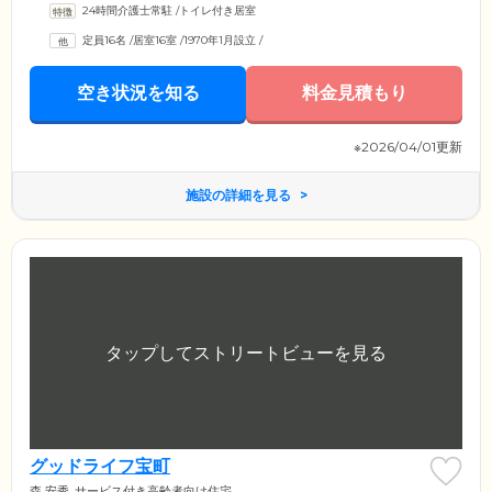
24時間介護士常駐
/
トイレ付き居室
定員16名
/
居室16室
/
1970年1月設立
/
空き状況を知る
料金見積もり
※2026/04/01更新
施設の詳細を見る
グッドライフ宝町
森 安秀
サービス付き高齢者向け住宅