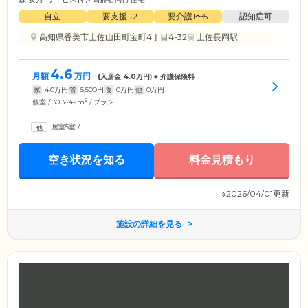
自立
要支援1•2
要介護1〜5
認知症可
高知県香美市土佐山田町宝町4丁目4-32
土佐長岡駅
4.6
月額
万円
(入居金
4.0
万円) + 介護保険料
家
4.0
万円
管
5,500
円
食
0
万円
他
0
万円
2
個室 / 30.3~42m
/ プラン
居室5室
/
空き状況を知る
料金見積もり
※2026/04/01更新
施設の詳細を見る