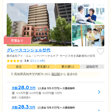
空室あり
グレースコンシェル廿代
株式会社アイ・エム・シーパーソナルケア
サービス付き高齢者向け住宅
3.8
(
口コミ4件
)
自立
要支援1•2
要介護1•2
認知症可
高知県高知市廿代町15-25
堀詰駅
から 徒歩6分
28.0
月額
万円
(入居金
125.0
万円) + 介護保険料
家
12.5
万円
管
6.0
万円
食
9.5
万円
他
0
万円
個室 / 介護居室A
28.3
月額
万円
(入居金
128.0
万円) + 介護保険料