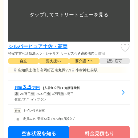
シルバーピュア土佐・高岡
特定非営利活動法人ラ・シャリテ
サービス付き高齢者向け住宅
自立
要支援1•2
要介護1〜5
認知症可
高知県土佐市高岡町乙南丸岡771
小村神社前駅
3.5
月額
万円
(入居金
0
円) + 介護保険料
家
2.8
万円
管
7,500
円
食
0
万円
他
0
万円
2
個室 / 21.11m
/ プラン
トイレ付き居室
定員32名
/
居室32室
/
1970年1月設立
/
空き状況を知る
料金見積もり