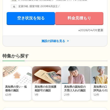
定員19名
/
居室19室
/
2019年8月設立
/
空き状況を知る
料金見積もり
※2026/04/09更新
施設の詳細を見る
特集から探す
高知県の安い・低
高知県の生活保護
高知県の認知症の
高知県の口コ
価格の施設
相談可の施設
方受け入れの施設
評判ありの施
63件
1件
21件
12件