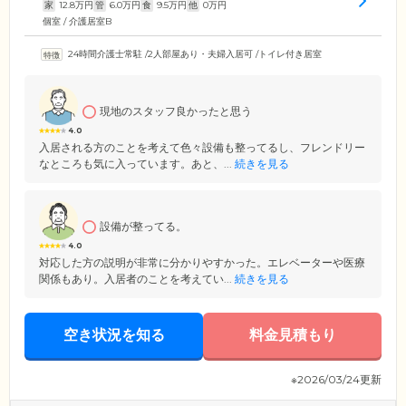
家
12.8
万円
管
6.0
万円
食
9.5
万円
他
0
万円
個室 / 介護居室B
24時間介護士常駐
/
2人部屋あり・夫婦入居可
/
トイレ付き居室
現地のスタッフ良かったと思う
4.0
入居される方のことを考えて色々設備も整ってるし、フレンドリー
なところも気に入っています。あと、...
続きを見る
設備が整ってる。
4.0
対応した方の説明が非常に分かりやすかった。エレベーターや医療
関係もあり。入居者のことを考えてい...
続きを見る
空き状況を知る
料金見積もり
※2026/03/24更新