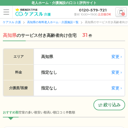
老人ホーム・介護施設の口コミ評判サイト
0120-579-721
掲載施設5万件超
0
受付 10:00〜19:00
土日祝OK
ケアスル 介護
高知県の有料老人ホーム・介護施設一覧
高知県のサービス付き高齢者向け
31
高知県
の
サービス付き高齢者向け住宅
件
変更
高知県
エリア
指定なし
変更
料金
指定なし
変更
介護度/医療
絞り込み
おすすめ順
空室の多い順
安い順
高い順
口コミ件数順