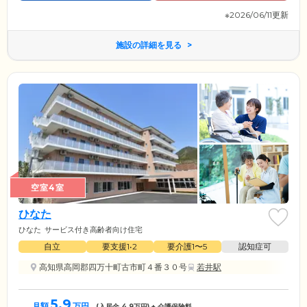
※2026/06/11更新
施設の詳細を見る
空室4室
ひなた
ひなた
サービス付き高齢者向け住宅
自立
要支援1•2
要介護1〜5
認知症可
高知県高岡郡四万十町古市町４番３０号
若井駅
5.9
月額
万円
(入居金
4.9
万円) + 介護保険料