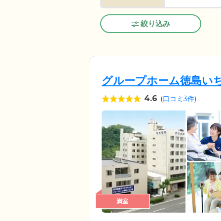
絞り込み
グループホーム徳島い
4.6
(
口コミ3件
)
満室