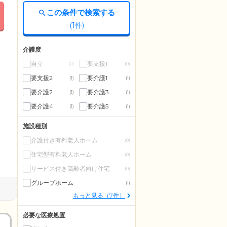
この条件で検索する
(
1
件)
介護度
自立
要支援1
(0)
(0)
要支援2
要介護1
(1)
(1)
要介護2
要介護3
(1)
(1)
要介護4
要介護5
(1)
(1)
施設種別
介護付き有料老人ホーム
(0)
住宅型有料老人ホーム
(0)
サービス付き高齢者向け住宅
(0)
グループホーム
(1)
もっと見る（7件）
必要な医療処置