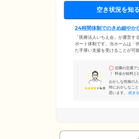
空き状況を知
24時間体制でのきめ細やか
「医療法人いちえ会」が運営す
ポート体制です。当ホームは「伊
た手厚い支援を受けることが可
期対応に努めていますので、ご
すいお食事時も、安心してお過
近隣の交通ア
情報共有が可能なため、多角的
料金が給料と
おかしな性格の人
特におかしなこと
4.0
思います。
続き