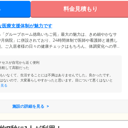
る
料金見積もり
な医療支援体制が魅力です
る「グループホーム徳島いちご苑」最大の魅力は、きめ細やかなサ
月病院」に併設されており、24時間体制で医師や看護師と連携し
能。ご入居者様の日々の健康チェックはもちろん、体調変化への早
家族様が心配される夜間帯や嚥下機能の状態により急変が起こりや
ごしいただけます。また、各専門職間でのご入居者様の正確な医療
クセスが自宅から近く便利
なケアサービスを実現しています。
比較して高額だった
もいなくて、生活することには不満はありませんでした。良かったです。
はないので、大変暮らしやすかったと思います。目について悪くはないと
を見る
施設の詳細を見る