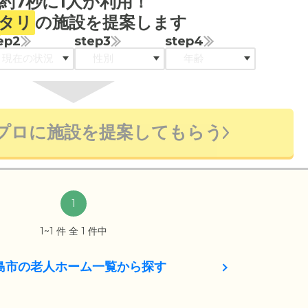
約7秒に1人が利用！
タリ
の施設を提案します
ep2
step3
step4
プロに施設を提案してもらう
1
1~1 件 全 1 件中
島市の老人ホーム一覧から探す