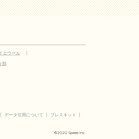
イエウール
り部
データ引用について
プレスキット
©2020 Speee Inc.