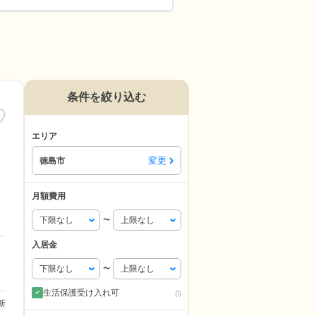
条件を絞り込む
エリア
変更
徳島市
月額費用
〜
入居金
〜
生活保護受け入れ可
(1)
更新