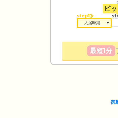
ピッ
step1
st
最短1分
徳