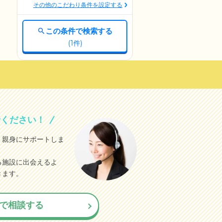
その他のこだわり条件を設定する
この条件で検索する
(
1
件)
せください！
、親身にサポートしま
る施設に出会えるよ
きます。
で相談する