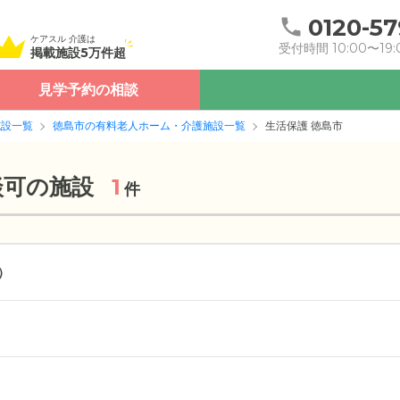
0120-57
ケアスル 介護は
受付時間 10:00〜19:
掲載施設5万件超
見学予約の相談
施設一覧
徳島市の有料老人ホーム・介護施設一覧
生活保護 徳島市
談可の施設
1
件
）