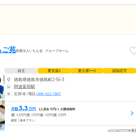
ちご苑
医療法人いちえ会
グループホーム
自立
要支援2
要介護1〜5
認知症可
徳島県徳島市徳島町2-55-3
阿波富田駅
定員1名
/
電話
088-622-1387
3.3
月額
万円
(入居金
0
円) + 介護保険料
家
3.3
万円
管
0
万円
食
0
万円
他
0
万円
個室 / 基本プラン
※2026/07/08