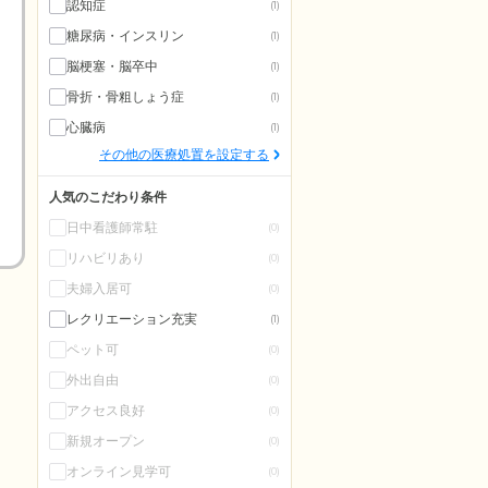
認知症
(1)
糖尿病・インスリン
(1)
脳梗塞・脳卒中
(1)
骨折・骨粗しょう症
(1)
心臓病
(1)
その他の医療処置を設定する
人気のこだわり条件
日中看護師常駐
(0)
リハビリあり
(0)
夫婦入居可
(0)
レクリエーション充実
(1)
ペット可
(0)
外出自由
(0)
アクセス良好
(0)
新規オープン
(0)
オンライン見学可
(0)