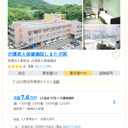
介護老人保健施設しまた川苑
医療法人愛命会
介護老人保健施設
3.6
(
口コミ2件
)
自立
要支援1•2
要介護1〜5
認知症可
山口県光市島田5-3-2
光駅
7.6
月額
万円
(入居金
0
円) + 介護保険料
家
1.1
万円
管
0
万円
食
5.9
万円
他
5,200
円
相部屋 / 一般棟/4人部屋
2人部屋あり・夫婦入居可
定員80名
/
1993年7月設立
/
電話
0833-77-3000