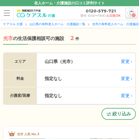
老人ホーム・介護施設の口コミ評判サイト
0120-579-721
掲載施設5万件超
0
受付 10:00〜19:00
土日祝OK
ケアスル 介護
山口県の有料老人ホーム・介護施設一覧
光市の有料老人ホーム・介護施設
2
光市
の
生活保護相談可の施設
件
変更
山口県（光市）
エリア
指定なし
変更
料金
指定なし
変更
介護度/医療
絞り込み
光市 人気 No.3