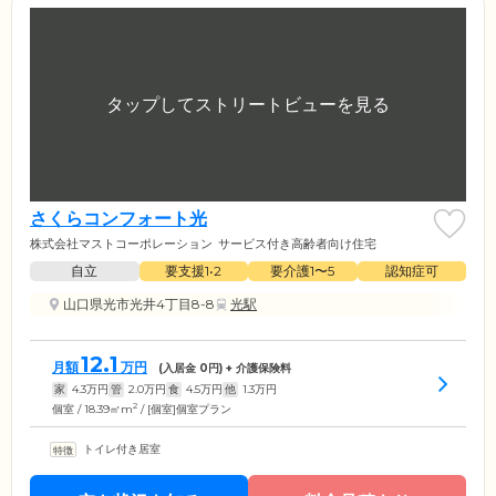
さくらコンフォート光
株式会社マストコーポレーション
サービス付き高齢者向け住宅
自立
要支援1•2
要介護1〜5
認知症可
山口県光市光井4丁目8-8
光駅
12.1
月額
万円
(入居金
0
円) + 介護保険料
家
4.3
万円
管
2.0
万円
食
4.5
万円
他
1.3
万円
2
個室 / 18.39㎡m
/ [個室]個室プラン
トイレ付き居室