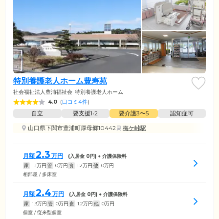
特別養護老人ホーム豊寿苑
社会福祉法人豊浦福祉会
特別養護老人ホーム
4.0
(
口コミ4件
)
自立
要支援1•2
要介護3〜5
認知症可
山口県下関市豊浦町厚母郷10442
梅ケ峠駅
2.3
月額
万円
(入居金
0
円) + 介護保険料
家
1.1
万円
管
0
万円
食
1.2
万円
他
0
万円
相部屋 / 多床室
2.4
月額
万円
(入居金
0
円) + 介護保険料
家
1.3
万円
管
0
万円
食
1.2
万円
他
0
万円
個室 / 従来型個室