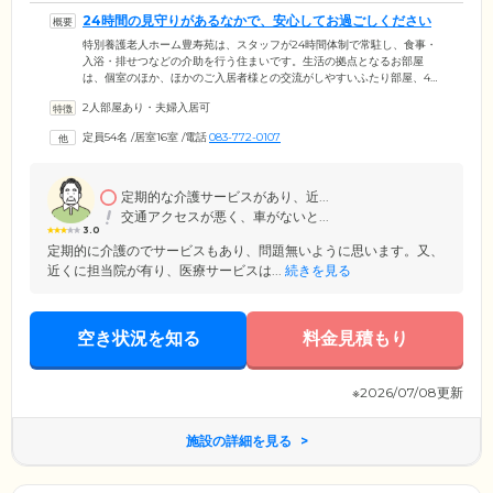
24時間の見守りがあるなかで、安心してお過ごしください
特別養護老人ホーム豊寿苑は、スタッフが24時間体制で常駐し、食事・
入浴・排せつなどの介助を行う住まいです。生活の拠点となるお部屋
は、個室のほか、ほかのご入居者様との交流がしやすいふたり部屋、4人
部屋もご用意。日々の元気の源となるお食事は、栄養バランスに配慮し
2人部屋あり・夫婦入居可
たメニューを1日3食ご提供します。季節行事に合わせた、華やかな特別
メニューもお楽しみください。浴室設備は、個浴・大浴槽のほか、特殊
定員54名
/
居室16室
/
電話
083-772-0107
浴槽・リフト浴もご用意。お体の状態に合わせて快適に清潔を保ってい
ただけます。当ホームでは、細やかなケアをつうじてご入居者様の「心
穏やかな生活」の実現をサポートします。
定期的な介護サービスがあり、近...
交通アクセスが悪く、車がないと...
3.0
定期的に介護のでサービスもあり、問題無いように思います。又、
近くに担当院が有り、医療サービスは...
続きを見る
空き状況を知る
料金見積もり
※2026/07/08更新
施設の詳細を見る