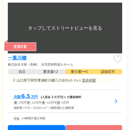
空室3室
一葉川棚
株式会社大樹（長崎）
住宅型有料老人ホーム
自立
要支援1•2
要介護1〜5
認知症可
山口県下関市豊浦町川棚三の浜1545-24
黒井村駅
6.5
月額
万円
(入居金
2.0
万円) + 介護保険料
家
0
万円
管
2.0
万円
食
4.5
万円
他
0
万円
2
相部屋 / 5.75～23.00㎡m
/ [相部屋]4人相部屋
24時間介護士常駐