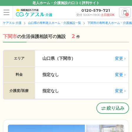
老人ホーム・介護施設の口コミ評判サイト
0120-579-721
掲載施設5万件超
0
受付 10:00〜19:00
土日祝OK
ケアスル 介護
山口県の有料老人ホーム・介護施設一覧
下関市の有料老人ホーム・介護施
2
下関市
の
生活保護相談可の施設
件
変更
山口県（下関市）
エリア
指定なし
変更
料金
指定なし
変更
介護度/医療
絞り込み