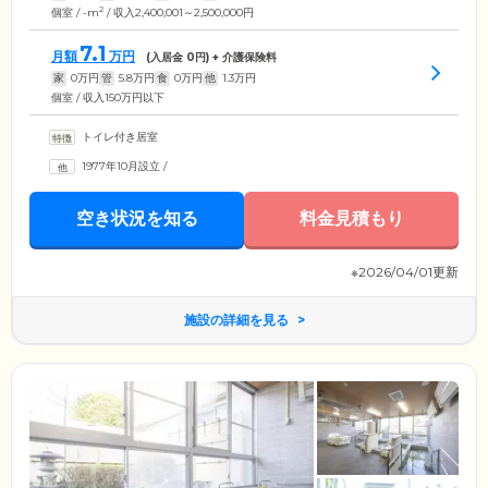
2
個室 / -m
/ 収入2,400,001～2,500,000円
7.1
月額
万円
(入居金
0
円) + 介護保険料
家
0
万円
管
5.8
万円
食
0
万円
他
1.3
万円
個室 / 収入150万円以下
トイレ付き居室
1977年10月設立
/
空き状況を知る
料金見積もり
※2026/04/01更新
施設の詳細を見る