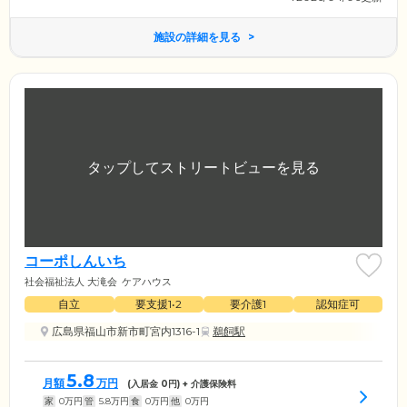
施設の詳細を見る
コーポしんいち
社会福祉法人 大滝会
ケアハウス
自立
要支援1•2
要介護1
認知症可
広島県福山市新市町宮内1316-1
鵜飼駅
5.8
月額
万円
(入居金
0
円) + 介護保険料
家
0
万円
管
5.8
万円
食
0
万円
他
0
万円