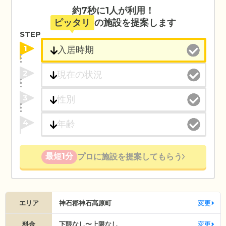
約7秒に1人が利用！
ピッタリ
の施設を提案します
STEP
1
2
3
4
最短1分
プロに施設を提案してもらう
エリア
神石郡神石高原町
変更
料金
下限なし〜上限なし
変更