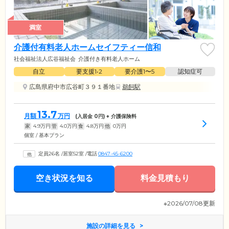
満室
介護付有料老人ホームセイフティー信和
社会福祉法人広谷福祉会
介護付き有料老人ホーム
自立
要支援1•2
要介護1〜5
認知症可
広島県府中市広谷町３９１番地
鵜飼駅
13.7
月額
万円
(入居金
0
円) + 介護保険料
家
4.9
万円
管
4.0
万円
食
4.8
万円
他
0
万円
個室 / 基本プラン
定員26名
/
居室52室
/
電話
0847-45-6200
空き状況を知る
料金見積もり
※2026/07/08更新
施設の詳細を見る