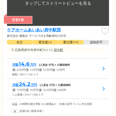
空室2室
ケアホームあいあい府中駅西
株式会社 備後会
サービス付き高齢者向け住宅
自立
要支援1•2
要介護1〜5
認知症可
広島県府中市府中町102-1
府中駅
14.6
月額
万円
(入居金
0
円) + 介護保険料
家
5.0
万円
管
2.5
万円
食
5.2
万円
他
1.9
万円
2
個室 / 19m
/ Aタイプ
24.2
月額
万円
(入居金
0
円) + 介護保険料
家
7.0
万円
管
3.0
万円
食
10.4
万円
他
3.8
万円
2
二人部屋 / 21m
/ Bタイプ
24時間介護士常駐
/
2人部屋あり・夫婦入居可
/
トイレ付き居室
定員51名
/
居室46室
/