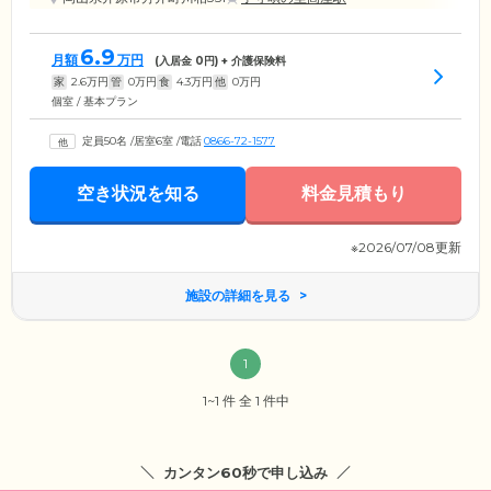
6.9
月額
万円
(入居金
0
円) + 介護保険料
家
2.6
万円
管
0
万円
食
4.3
万円
他
0
万円
個室 / 基本プラン
定員50名
/
居室6室
/
電話
0866-72-1577
空き状況を知る
料金見積もり
※2026/07/08更新
施設の詳細を見る
1
1~1 件 全 1 件中
カンタン60秒で申し込み