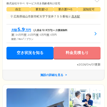
株式会社ヤヤベ
サービス付き高齢者向け住宅
自立
要支援1•2
要介護1〜5
認知症可
広島県福山市新市町大字下安井７５５番地
高木駅
5.9
月額
万円
(入居金
12.9
万円) + 介護保険料
家
3.4
万円
管
2.5
万円
食
0
万円
他
0
万円
2
個室 / 18m
/ プラン
空き状況を知る
料金見積もり
※2026/04/01更新
施設の詳細を見る