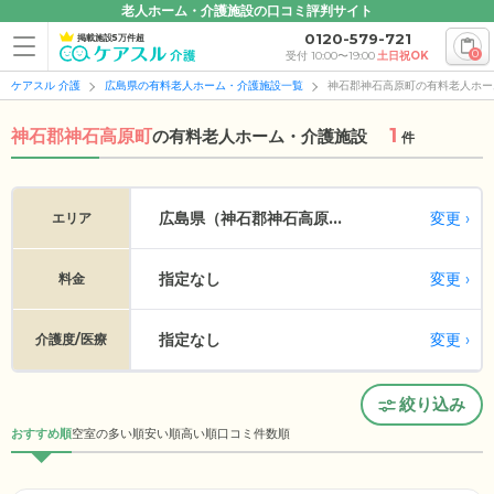
老人ホーム・介護施設の口コミ評判サイト
0120-579-721
掲載施設5万件超
0
受付 10:00〜19:00
土日祝OK
ケアスル 介護
広島県の有料老人ホーム・介護施設一覧
神石郡神石高原町の有料老人ホー
1
神石郡神石高原町
の
有料老人ホーム・介護施設
件
変更
広島県（神石郡神石高原...
エリア
指定なし
変更
料金
指定なし
変更
介護度/医療
絞り込み
おすすめ順
空室の多い順
安い順
高い順
口コミ件数順