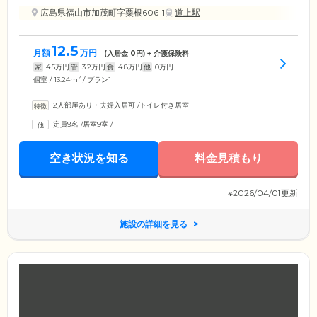
広島県福山市加茂町字粟根606-1
道上駅
12.5
月額
万円
(入居金
0
円) + 介護保険料
家
4.5
万円
管
3.2
万円
食
4.8
万円
他
0
万円
2
個室 / 13.24m
/ プラン1
2人部屋あり・夫婦入居可
/
トイレ付き居室
定員9名
/
居室9室
/
空き状況を知る
料金見積もり
※2026/04/01更新
施設の詳細を見る