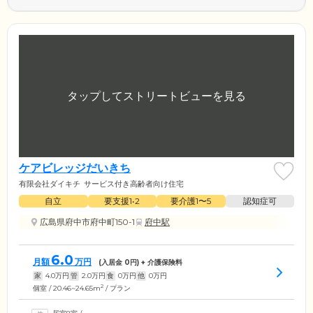
ケアビレッジだいきち
有限会社ダイキチ
サービス付き高齢者向け住宅
自立
要支援1•2
要介護1〜5
認知症可
広島県府中市府中町150-1
府中駅
6.0
月額
万円
(入居金
0
円) + 介護保険料
家
4.0
万円
管
2.0
万円
食
0
万円
他
0
万円
2
個室 / 20.46~24.65m
/ プラン