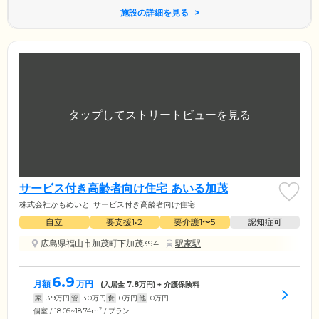
施設の詳細を見る
サービス付き高齢者向け住宅 あいる加茂
株式会社かもめいと
サービス付き高齢者向け住宅
自立
要支援1•2
要介護1〜5
認知症可
広島県福山市加茂町下加茂394-1
駅家駅
6.9
月額
万円
(入居金
7.8
万円) + 介護保険料
家
3.9
万円
管
3.0
万円
食
0
万円
他
0
万円
2
個室 / 18.05~18.74m
/ プラン