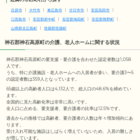
庄原市
大竹市
東広島市
廿日市市
安芸高田市
江田島市
安芸郡府中町
安芸郡海田町
安芸郡熊野町
山県郡北広島町
世羅郡世羅町
神石郡神石高原町の介護、老人ホームに関する状況
神石郡神石高原町の要支援・要介護を合わせた認定者数は1,058
人です。

うち、特に介護施設・老人ホームへの入居者が多い、要介護3〜5
65歳以上の高齢者人口は4,132人で、総人口の48.6%を締めてい
ます。

全国的に見た高齢化率は非常に高いです。

過去からの推移では高齢者、要介護者の人数は年々増加傾向にあ
ります。

受け入れ可能な施設はしばらく増えていないため、入居の難しさ