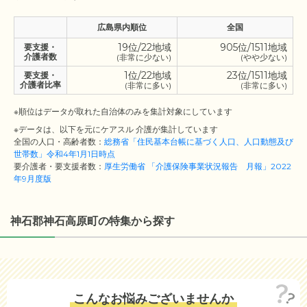
広島県内順位
全国
19位/22地域
905位/1511地域
要支援・
介護者数
(非常に少ない)
(やや少ない)
1位/22地域
23位/1511地域
要支援・
介護者比率
(非常に多い)
(非常に多い)
※順位はデータが取れた自治体のみを集計対象にしています
※データは、以下を元にケアスル 介護が集計しています
全国の人口・高齢者数：
総務省「住民基本台帳に基づく人口、人口動態及び
世帯数」令和4年1月1日時点
要介護者・要支援者数：
厚生労働省 「介護保険事業状況報告 月報」2022
年9月度版
神石郡神石高原町の特集から探す
こんなお悩みございませんか