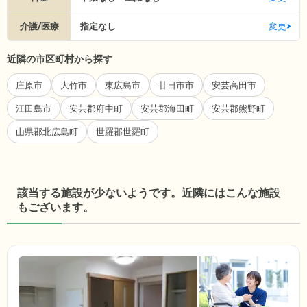
介護/医療
指定なし
変更
近隣の市区町村から探す
庄原市
大竹市
東広島市
廿日市市
安芸高田市
江田島市
安芸郡府中町
安芸郡海田町
安芸郡熊野町
山県郡北広島町
世羅郡世羅町
該当する施設が少ないようです。近隣にはこんな施設
もございます。