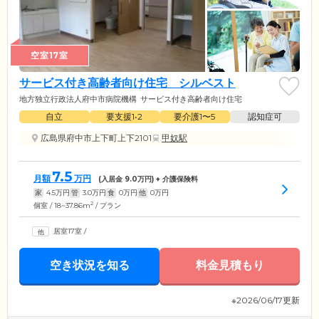
空室17室
サービス付き高齢者向け住宅 シルベスト
地方独立行政法人府中市病院機構
サービス付き高齢者向け住宅
自立
要支援1•2
要介護1〜5
認知症可
広島県府中市上下町上下2101
甲奴駅
7.5
月額
万円
(入居金
9.0
万円) + 介護保険料
家
4.5
万円
管
3.0
万円
食
0
万円
他
0
万円
2
個室 / 18~37.86m
/ プラン
居室17室
/
空き状況を知る
料金見積もり
※2026/06/17更新