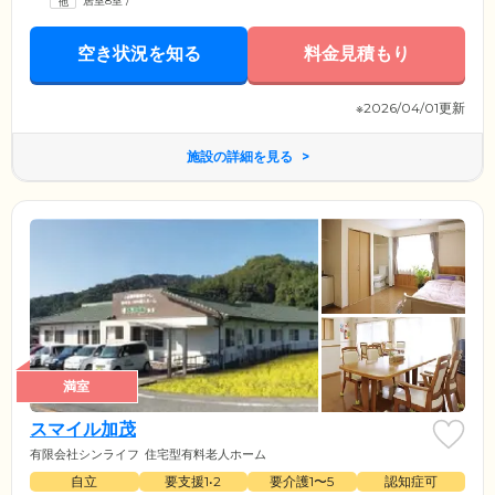
居室8室
/
空き状況を知る
料金見積もり
※2026/04/01更新
施設の詳細を見る
満室
スマイル加茂
有限会社シンライフ
住宅型有料老人ホーム
自立
要支援1•2
要介護1〜5
認知症可