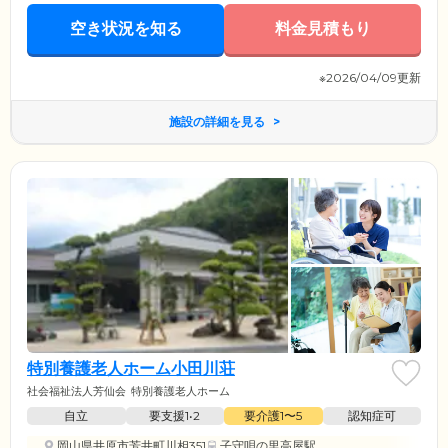
空き状況を知る
料金見積もり
※2026/04/09更新
施設の詳細を見る
特別養護老人ホーム小田川荘
社会福祉法人芳仙会
特別養護老人ホーム
自立
要支援1•2
要介護1〜5
認知症可
岡山県井原市芳井町川相351
子守唄の里高屋駅