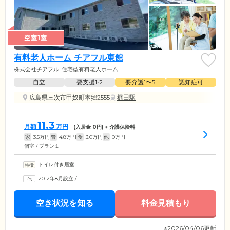
空室1室
有料老人ホーム チアフル東館
株式会社チアフル
住宅型有料老人ホーム
自立
要支援1•2
要介護1〜5
認知症可
広島県三次市甲奴町本郷2555
梶田駅
11.3
月額
万円
(入居金
0
円) + 介護保険料
家
3.5
万円
管
4.8
万円
食
3.0
万円
他
0
万円
個室 / プラン１
トイレ付き居室
2012年8月設立
/
空き状況を知る
料金見積もり
※2026/04/06更新