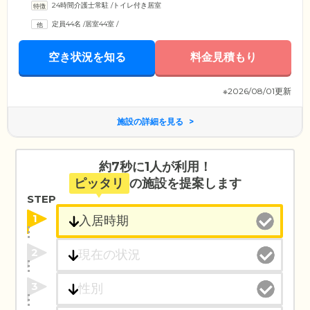
24時間介護士常駐
/
トイレ付き居室
定員44名
/
居室44室
/
空き状況を知る
料金見積もり
※2026/08/01更新
施設の詳細を見る
約7秒に1人が利用！
ピッタリ
の施設を提案します
STEP
1
2
3