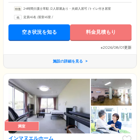
24時間介護士常駐
/
2人部屋あり・夫婦入居可
/
トイレ付き居室
定員45名
/
居室45室
/
空き状況を知る
料金見積もり
※2026/08/01更新
施設の詳細を見る
満室
インマヌエルホーム