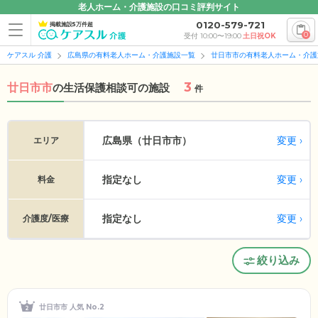
老人ホーム・介護施設の口コミ評判サイト
0120-579-721
掲載施設5万件超
0
受付 10:00〜19:00
土日祝OK
ケアスル 介護
広島県の有料老人ホーム・介護施設一覧
廿日市市の有料老人ホーム・介護
3
廿日市市
の
生活保護相談可の施設
件
変更
広島県（廿日市市）
エリア
指定なし
変更
料金
指定なし
変更
介護度/医療
絞り込み
廿日市市 人気 No.2