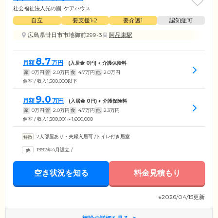
社会福祉法人光の園
ケアハウス
自立
要支援1•2
要介護1
認知症可
広島県廿日市市地御前299-3
阿品東駅
8.7
月額
万円
(入居金
0
円) + 介護保険料
家
0
万円
管
2.0
万円
食
4.7
万円
他
2.0
万円
個室 / 収入1,500,000以下
9.0
月額
万円
(入居金
0
円) + 介護保険料
家
0
万円
管
2.0
万円
食
4.7
万円
他
2.3
万円
個室 / 収入1,500,001～1,600,000
2人部屋あり・夫婦入居可
/
トイレ付き居室
1992年4月設立
/
空き状況を知る
料金見積もり
※2026/04/15更新