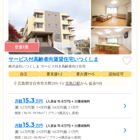
空室1室
サービス付高齢者向賃貸住宅いつくしま
株式会社いつくしま
サービス付き高齢者向け住宅
自立
要支援1•2
要介護1〜5
認知症可
広島県廿日市市大野299-1
宮島口駅
から 徒歩11分
15.3
月額
万円
(入居金
15.6
万円) + 介護保険料
家
5.2
万円
管
2.4
万円
食
5.6
万円
他
2.1
万円
2
個室 / 18.75~19.78m
/ プラン1(風呂なし居室)
15.3
月額
万円
(入居金
15.6
万円) + 介護保険料
家
5.2
万円
管
2.4
万円
食
5.6
万円
他
2.1
万円
2
個室 / 26.22~26.92m
/ プラン4(風呂あり居室)