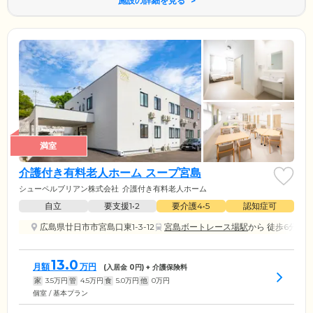
施設の詳細を見る
満室
介護付き有料老人ホーム スープ宮島
シューペルブリアン株式会社
介護付き有料老人ホーム
自立
要支援1•2
要介護4•5
認知症可
広島県廿日市市宮島口東1-3-12
宮島ボートレース場駅
から 徒歩6分
13.0
月額
万円
(入居金
0
円) + 介護保険料
家
3.5
万円
管
4.5
万円
食
5.0
万円
他
0
万円
個室 / 基本プラン