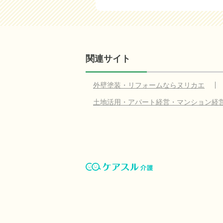
関連サイト
外壁塗装・リフォームならヌリカエ
土地活用・アパート経営・マンション経
ケアスル 介護とは
運営会社
リンク掲
お問い合わせ