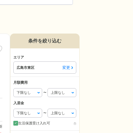
条件を絞り込む
エリア
変更
広島市東区
月額費用
〜
入居金
〜
生活保護受け入れ可
(1)
更新