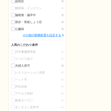
認知症
(1)
糖尿病・インスリン
(0)
脳梗塞・脳卒中
(1)
骨折・骨粗しょう症
(1)
心臓病
(1)
その他の医療処置を設定する
人気のこだわり条件
日中看護師常駐
(0)
リハビリあり
(0)
夫婦入居可
(1)
レクリエーション充実
(0)
ペット可
(0)
外出自由
(0)
アクセス良好
(0)
新規オープン
(0)
オンライン見学可
(0)