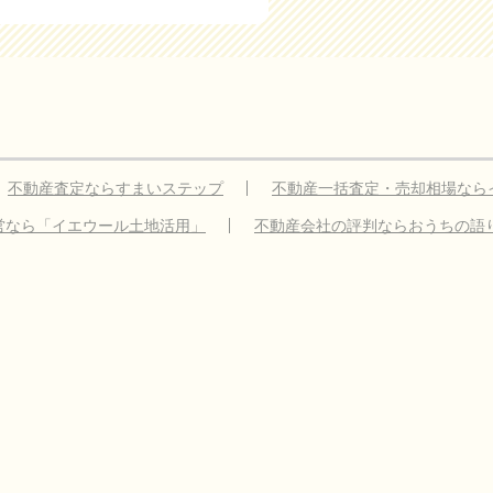
不動産査定ならすまいステップ
不動産一括査定・売却相場なら
営なら「イエウール土地活用」
不動産会社の評判ならおうちの語
載のお願い
サイトマップ
利用規約
個人情報の取扱いについて