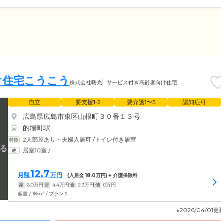
け住宅こうこう
株式会社曙光
サービス付き高齢者向け住宅
自立
要支援1•2
要介護1〜5
認知症可
広島県広島市東区山根町３０番１３号
的場町駅
2人部屋あり・夫婦入居可
/
トイレ付き居室
居室10室
/
12.7
月額
万円
(入居金
18.0
万円) + 介護保険料
家
6.0
万円
管
4.4
万円
食
2.3
万円
他
0
万円
2
個室 / 18m
/ プラン１
※2026/04/01