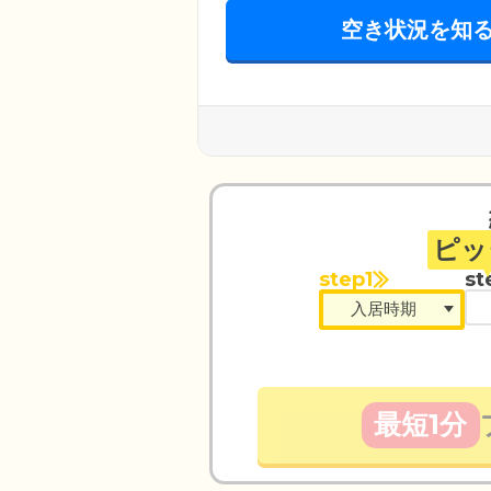
空き状況を知
ピッ
step1
st
最短1分