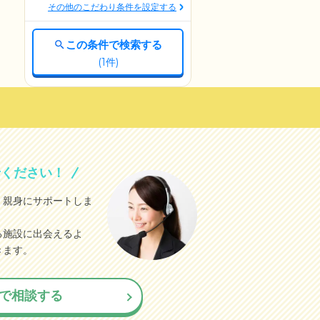
その他のこだわり条件を設定する
この条件で検索する
(
1
件)
せください！
、親身にサポートしま
る施設に出会えるよ
きます。
で相談する