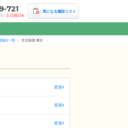
9-721
気になる施設リスト
0
00
土日祝OK
護施設一覧
生活保護 東区
変更
変更
変更