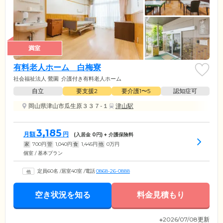
満室
有料老人ホーム 白梅寮
社会福祉法人 鶯園
介護付き有料老人ホーム
自立
要支援2
要介護1〜5
認知症可
岡山県津山市瓜生原３３７-１
津山駅
3,185
月額
円
(入居金
0
円) + 介護保険料
家
700
円
管
1,040
円
食
1,445
円
他
0
万円
個室 / 基本プラン
定員60名
/
居室40室
/
電話
0868-26-0888
空き状況を知る
料金見積もり
※2026/07/08更新