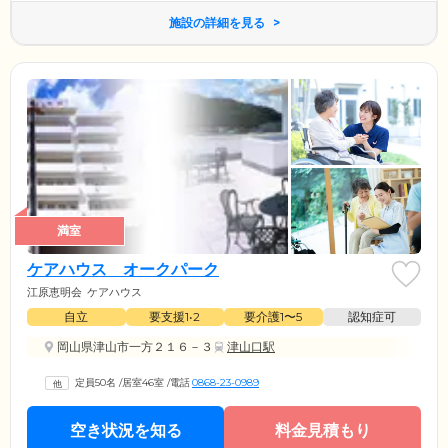
施設の詳細を見る
満室
ケアハウス オークパーク
江原恵明会
ケアハウス
自立
要支援1•2
要介護1〜5
認知症可
岡山県津山市一方２１６－３
津山口駅
定員50名
/
居室46室
/
電話
0868-23-0989
空き状況を知る
料金見積もり