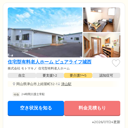
住宅型有料老人ホーム ピュアライフ城西
株式会社 モトマキノ
住宅型有料老人ホーム
自立
要支援1•2
要介護1〜5
認知症可
岡山県津山市上紺屋町32-1
津山駅
24時間介護士常駐
空き状況を知る
料金見積もり
※2026/07/24更新