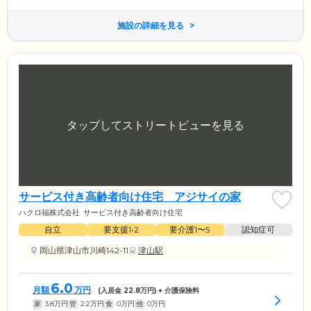
施設の詳細を見る
サービス付き高齢者向け住宅 アジサイの家
ハクロ福株式会社
サービス付き高齢者向け住宅
自立
要支援1•2
要介護1〜5
認知症可
岡山県津山市川崎142-11
津山駅
6.0
月額
万円
(入居金
22.8
万円) + 介護保険料
家
3.8
万円
管
2.2
万円
食
0
万円
他
0
万円