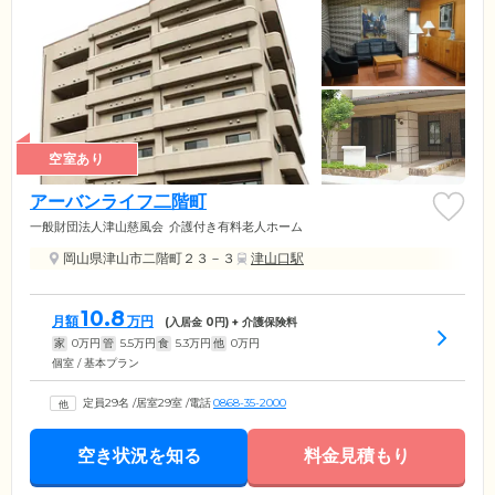
空室あり
アーバンライフ二階町
一般財団法人津山慈風会
介護付き有料老人ホーム
岡山県津山市二階町２３－３
津山口駅
10.8
月額
万円
(入居金
0
円) + 介護保険料
家
0
万円
管
5.5
万円
食
5.3
万円
他
0
万円
個室 / 基本プラン
定員29名
/
居室29室
/
電話
0868-35-2000
空き状況を知る
料金見積もり