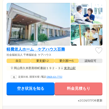
軽費老人ホーム ケアハウス百壽
社会福祉法人 千寿福祉会
ケアハウス
自立
要支援1•2
要介護1〜5
認知症可
岡山県久米郡美咲町書副１９２－３
東津山駅
定員30名
/
居室30室
/
電話
0868-64-7751
空き状況を知る
料金見積もり
※2026/07/08更新