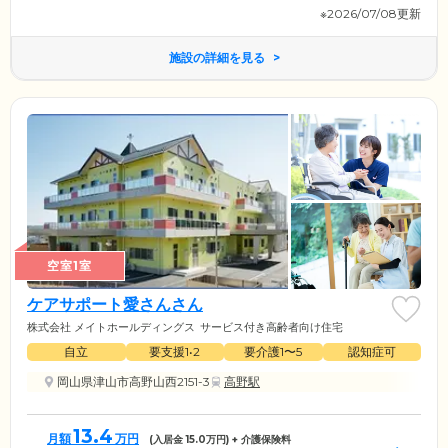
※2026/07/08更新
施設の詳細を見る
空室1室
ケアサポート愛さんさん
株式会社 メイトホールディングス
サービス付き高齢者向け住宅
自立
要支援1•2
要介護1〜5
認知症可
岡山県津山市高野山西2151-3
高野駅
13.4
月額
万円
(入居金
15.0
万円) + 介護保険料