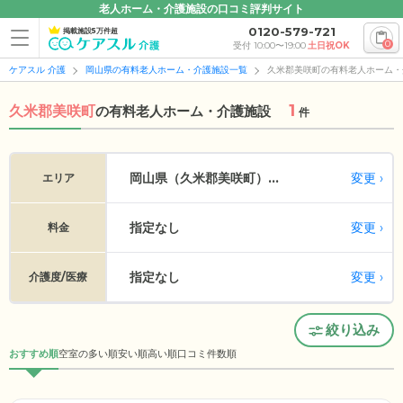
老人ホーム・介護施設の口コミ評判サイト
0120-579-721
掲載施設5万件超
0
受付 10:00〜19:00
土日祝OK
ケアスル 介護
岡山県の有料老人ホーム・介護施設一覧
久米郡美咲町の有料老人ホーム・
1
久米郡美咲町
の
有料老人ホーム・介護施設
件
変更
岡山県（久米郡美咲町）...
エリア
指定なし
変更
料金
指定なし
変更
介護度/医療
絞り込み
おすすめ順
空室の多い順
安い順
高い順
口コミ件数順