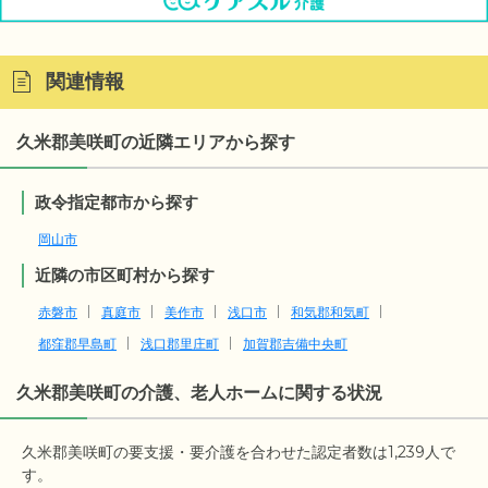
関連情報
久米郡美咲町の近隣エリアから探す
政令指定都市から探す
岡山市
近隣の市区町村から探す
赤磐市
真庭市
美作市
浅口市
和気郡和気町
都窪郡早島町
浅口郡里庄町
加賀郡吉備中央町
久米郡美咲町の介護、老人ホームに関する状況
久米郡美咲町の要支援・要介護を合わせた認定者数は1,239人で
す。
