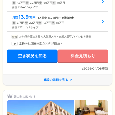
家
4.6
万円
管
2.2
万円
食
4.8
万円
他
1.8
万円
2
個室 / 18m
/ Aタイプ
13.9
月額
万円
(入居金
15.0
万円) + 介護保険料
家
5.1
万円
管
2.2
万円
食
4.8
万円
他
1.8
万円
2
個室 / 27m
/ Aタイプ
24時間介護士常駐
/
2人部屋あり・夫婦入居可
/
トイレ付き居室
定員57名
/
居室43室
/
2013年3月設立
/
空き状況を知る
料金見積もり
※2026/04/08更新
施設の詳細を見る
津山市 人気 No.2