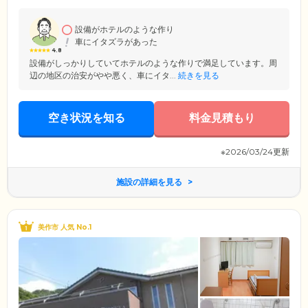
療・往診、夜間の医療サポートに対応。持病があるなど、健康面に不安
がある方も安心です。
設備がホテルのような作り
車にイタズラがあった
4.8
設備がしっかりしていてホテルのような作りで満足しています。周
辺の地区の治安がやや悪く、車にイタ...
続きを見る
空き状況を知る
料金見積もり
※2026/03/24更新
施設の詳細を見る
美作市 人気 No.1