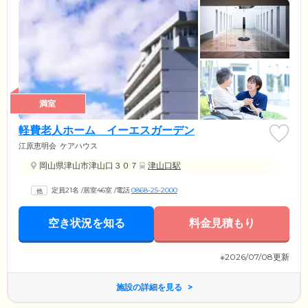
満室
軽費老人ホーム イーエスガーデン
江原恵明会
ケアハウス
岡山県津山市津山口３０７
津山口駅
定員21名
/
居室46室
/
電話
0868-25-2000
空き状況を知る
料金見積もり
※2026/07/08更新
施設の詳細を見る