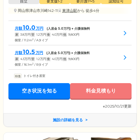
自立
要支援1•2
要介護1〜5
認知症可
岡山県津山市川崎142-11
東津山駅
から 徒歩4分
10.0
月額
万円
(入居金
5.0
万円) + 介護保険料
家
3.8
万円
管
1.2
万円
食
4.0
万円
他
9,800
円
2
個室 / 11.2m
/ Aタイプ
10.5
月額
万円
(入居金
5.0
万円) + 介護保険料
家
4.3
万円
管
1.2
万円
食
4.0
万円
他
9,800
円
2
個室 / 16.1m
/ Bタイプ
トイレ付き居室
空き状況を知る
料金見積もり
※2025/10/21更新
施設の詳細を見る