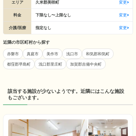
エリア
久米郡美咲町
変更
料金
下限なし〜上限なし
変更
介護/医療
指定なし
変更
近隣の市区町村から探す
赤磐市
真庭市
美作市
浅口市
和気郡和気町
都窪郡早島町
浅口郡里庄町
加賀郡吉備中央町
該当する施設が少ないようです。近隣にはこんな施設
もございます。