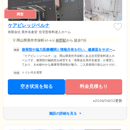
満室
ケアビレッジペルナ
有限会社 美作名倉堂
住宅型有料老人ホーム
岡山県美作市栄町41-4
林野駅
から 徒歩7分
接骨院や協力医療機関と情報共有を行い、健康面をサポート
しています
「ケアビレッジペルナ」は、岡山県美作市栄町にある住宅型有料老人ホ
ームです。接骨院や鍼灸院を経営する「有限会社美作名倉堂」が運営し
ており、きめ細やかな健康管理体制が魅力。ご入居者様の急なおケガが
体調不良の際には、隣接する接骨院や協力医療機関と情報共有を行いな
トイレ付き居室
がら、迅速かつ適切に対応させていただきます。また、柔道整復師やは
り師・灸師といった専門の知識を持つ機能訓練指導員が、ご入居者様お
一人おひとりの身体状況に合ったリハビリメニューを作成。いつまでも
空き状況を知る
料金見積もり
お元気でご自分らしく暮らせるよう、サポートいたします。
※2026/06/02更新
施設の詳細を見る