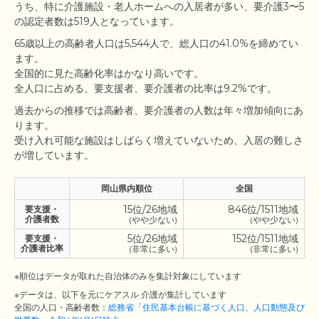
うち、特に介護施設・老人ホームへの入居者が多い、要介護3〜5
65歳以上の高齢者人口は5,544人で、総人口の41.0%を締めてい
ます。

全国的に見た高齢化率はかなり高いです。

過去からの推移では高齢者、要介護者の人数は年々増加傾向にあ
ります。

受け入れ可能な施設はしばらく増えていないため、入居の難しさ
岡山県内順位
全国
15位/26地域
846位/1511地域
要支援・
介護者数
(やや少ない)
(やや少ない)
5位/26地域
152位/1511地域
要支援・
介護者比率
(非常に多い)
(非常に多い)
※順位はデータが取れた自治体のみを集計対象にしています
※データは、以下を元にケアスル 介護が集計しています
全国の人口・高齢者数：
総務省「住民基本台帳に基づく人口、人口動態及び