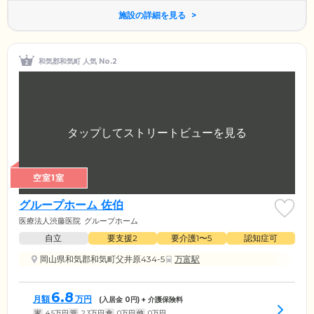
施設の詳細を見る
和気郡和気町 人気 No.2
空室1室
グループホーム 佐伯
医療法人渋藤医院
グループホーム
自立
要支援2
要介護1〜5
認知症可
岡山県和気郡和気町父井原434-5
万富駅
6.8
月額
万円
(入居金
0
円) + 介護保険料
家
4.5
万円
管
2.3
万円
食
0
万円
他
0
万円