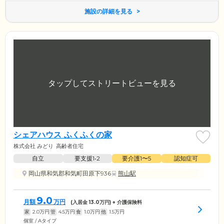
施設の詳細を見る
シェアハウス ふくふくの家
株式会社 みどり
高齢者住宅
自立
要支援1•2
要介護1〜5
認知症可
岡山県和気郡和気町田原下936
熊山駅
9.0
月額
万円
(入居金
13.0
万円) + 介護保険料
家
2.0
万円
管
4.5
万円
食
1.0
万円
他
1.5
万円
個室 / Aタイプ