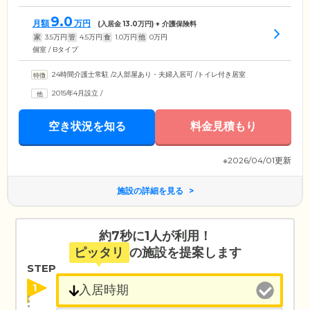
9.0
月額
万円
(入居金
13.0
万円) + 介護保険料
家
3.5
万円
管
4.5
万円
食
1.0
万円
他
0
万円
個室 / Bタイプ
24時間介護士常駐
/
2人部屋あり・夫婦入居可
/
トイレ付き居室
2015年4月設立
/
空き状況を知る
料金見積もり
※2026/04/01更新
施設の詳細を見る
約7秒に1人が利用！
ピッタリ
の施設を提案します
STEP
1