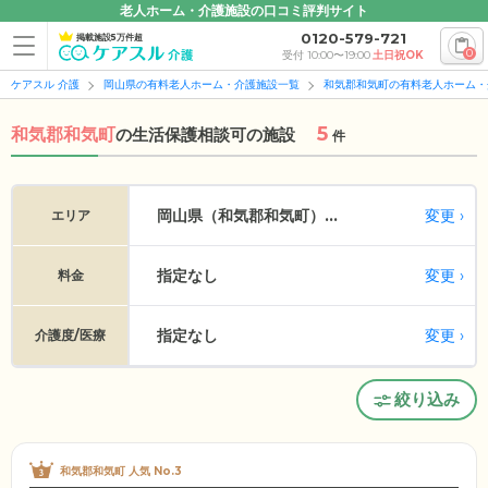
老人ホーム・介護施設の口コミ評判サイト
0120-579-721
掲載施設5万件超
0
受付 10:00〜19:00
土日祝OK
ケアスル 介護
岡山県の有料老人ホーム・介護施設一覧
和気郡和気町の有料老人ホーム・
5
和気郡和気町
の
生活保護相談可の施設
件
変更
岡山県（和気郡和気町）...
エリア
指定なし
変更
料金
指定なし
変更
介護度/医療
絞り込み
和気郡和気町 人気 No.3