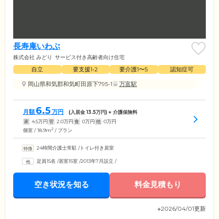
長寿庵いわぶ
株式会社 みどり
サービス付き高齢者向け住宅
自立
要支援1•2
要介護1〜5
認知症可
岡山県和気郡和気町田原下795-1
万富駅
6.5
月額
万円
(入居金
13.5
万円) + 介護保険料
家
4.5
万円
管
2.0
万円
食
0
万円
他
0
万円
2
個室 / 18.9m
/ プラン
24時間介護士常駐
/
トイレ付き居室
定員15名
/
居室15室
/
2013年7月設立
/
空き状況を知る
料金見積もり
※2026/04/01更新