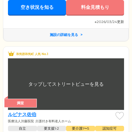
空き状況を知る
料金見積もり
※2026/03/24更新
施設の詳細を見る
和気郡和気町 人気 No.1
満室
ルピナス佐伯
医療法人渋藤医院
介護付き有料老人ホーム
自立
要支援1•2
要介護1〜5
認知症可