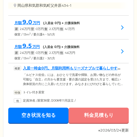
岡山県和気郡和気町父井原434-1
9.0
月額
万円
(入居金
0
円) + 介護保険料
家
2.6
万円
管
0
万円
食
2.3
万円
他
4.1
万円
2
個室 / 13m
/ 要介護4・5の方
9.5
月額
万円
(入居金
0
円) + 介護保険料
家
2.6
万円
管
0
万円
食
2.3
万円
他
4.6
万円
2
個室 / 13m
/ 要介護2・3の方
入居一時金0円。月額利用料もリーズナブルで暮らしやすい
お住まいです
「ルピナス佐伯」には、おひとりで洗濯や掃除、お買い物などの外出が
可能な「自立」の方から要支援・要介護の認定を受けた方まで、幅広い
身体状況の方にご入居いただけます。みなさまにびのびと暮らしていた
だけるよう、充実したサービスをご提供。ご入居のみなさまは、必要に
トイレ付き居室
応じて介護サービスを利用しながら、ご自分のペースで生活を送ってい
ます。お部屋はプライバシーに配慮したトイレつきの個室をご用意。ほ
定員38名
/
居室38室
/
2008年11月設立
/
かのご入居者様の目を気にすることなく、趣味に打ち込んだり、ゆっく
りと過ごすことができます。入居一時金は不要ですので、費用面でお悩
みの方もぜひ一度ご相談ください。
空き状況を知る
料金見積もり
※2026/03/24更新