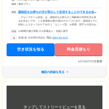
個室 / 基本プラン
認知症をお持ちの方が安心して生活することのできるお住ま
いです
「グループホーム佐伯」は、認知症をお持ちのご高齢者が共同生活を送
るお住まいです。ご入居者様を最大9名のグループに分け、認知症ケアに
特化したスタッフがケアを行う「ユニット型」を採用。見守りの目がお
一人おひとりに行き届きやすく、よりきめ細やかなケアが可能になって
24時間介護士常駐
/
2人部屋あり・夫婦入居可
います。環境の変化や、新しい人間関係を築くことに戸惑いを感じやす
い認知症の方にとって、少人数での暮らしは家庭的で安心。心身の安定
定員2名
/
2003年6月設立
/
電話
0869-89-3233
にもつながります。館内は床に段差がなく、壁には手すりが設置された
バリアフリー構造。お体に不安のある方のつまずきや転倒を防ぎます。
空き状況を知る
料金見積もり
※2026/07/08更新
施設の詳細を見る