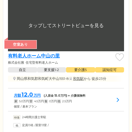
空室あり
有料老人ホーム中山の里
株式会社雅
住宅型有料老人ホーム
自立
要支援1•2
要介護5
認知症可
岡山県和気郡和気町大中山1551-8
和気駅
から 徒歩23分
12.0
月額
万円
(入居金
15.0
万円) + 介護保険料
家
5.0
万円
管
4.5
万円
食
0
万円
他
2.5
万円
個室 / 基本プラン
24時間介護士常駐
定員13名
/
居室13室
/