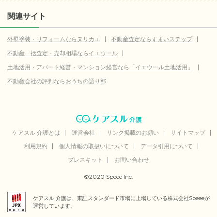
関連サイト
外壁塗装・リフォームならヌリカエ
不動産査定ならすまいステップ
不動産一括査定・売却相場ならイエウール
土地活用・アパート経営・マンション経営なら「イエウール土地活用」
不動産会社の評判ならおうちの語り部
ケアスル 介護とは
運営会社
リンク掲載のお願い
サイトマップ
利用規約
個人情報の取扱いについて
データ引用について
プレスキット
お問い合わせ
©2020 Speee Inc.
ケアスル 介護は、東証スタンダード市場に上場している株式会社Speeeが
運営しています。