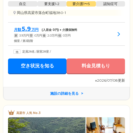
自立
要支援1•2
要介護1〜5
認知症可
岡山県高梁市落合町福地380-1
5.9
月額
万円
(入居金
0
円) + 介護保険料
家
3.9
万円
管
0
万円
食
2.0
万円
他
0
万円
個室 / 第3段階
定員28名
/
居室28室
/
空き状況を知る
料金見積もり
※2026/07/08更新
施設の詳細を見る
高梁市 人気 No.3