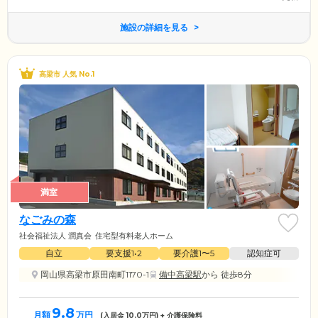
施設の詳細を見る
高梁市 人気 No.1
満室
なごみの森
社会福祉法人 潤真会
住宅型有料老人ホーム
自立
要支援1•2
要介護1〜5
認知症可
岡山県高梁市原田南町1170-1
備中高梁駅
から 徒歩8分
9.8
月額
万円
(入居金
10.0
万円) + 介護保険料