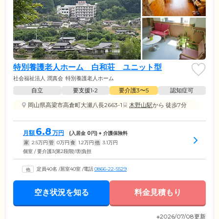
特別養護老人ホーム 白和荘 ユニット型
社会福祉法人 潤真会
特別養護老人ホーム
自立
要支援1•2
要介護3〜5
認知症可
岡山県高梁市高倉町大瀬八長2663-1
木野山駅
から 徒歩7分
6.8
月額
万円
(入居金
0
円) + 介護保険料
家
2.5
万円
管
0
万円
食
1.2
万円
他
3.1
万円
個室 / 要介護3(第2段階)1割負担
定員40名
/
居室40室
/
電話
0866-22-5529
空き状況を知る
料金見積もり
※2026/07/08更新