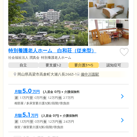
特別養護老人ホーム 白和荘（従来型）
社会福祉法人 潤真会
特別養護老人ホーム
自立
要支援1•2
要介護3〜5
認知症可
岡山県高梁市高倉町大瀬八長2663-1
備中川面駅
5.0
月額
万円
(入居金
0
円) + 介護保険料
家
1.1
万円
管
0
万円
食
1.2
万円
他
2.7
万円
相部屋 / 多床室要介護3(第2段階)1割負担
5.1
月額
万円
(入居金
0
円) + 介護保険料
家
1.3
万円
管
0
万円
食
1.2
万円
他
2.6
万円
個室 / 個室要介護3(第2段階)1割負担