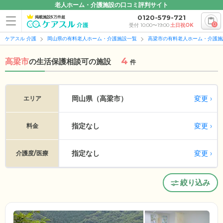
老人ホーム・介護施設の口コミ評判サイト
0120-579-721
掲載施設5万件超
0
受付 10:00〜19:00
土日祝OK
ケアスル 介護
岡山県の有料老人ホーム・介護施設一覧
高梁市の有料老人ホーム・介護施
4
高梁市
の
生活保護相談可の施設
件
変更
岡山県（高梁市）
エリア
指定なし
変更
料金
指定なし
変更
介護度/医療
絞り込み