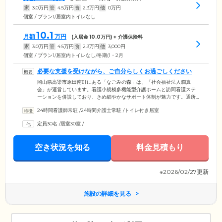
家
3.0
万円
管
4.5
万円
食
2.3
万円
他
0
万円
個室 / プラン1/居室内トイレなし
10.1
月額
万円
(入居金
10.0
万円) + 介護保険料
家
3.0
万円
管
4.5
万円
食
2.3
万円
他
3,000
円
個室 / プラン1/居室内トイレなし/冬期(1・2月
必要な支援を受けながら、ご自分らしくお過ごしください
岡山県高梁市原田南町にある「なごみの森」は、「社会福祉法人潤真
会」が運営しています。看護小規模多機能型介護ホームと訪問看護ステ
ーションを併設しており、きめ細やかなサポート体制が魅力です。通所
介護サービスや訪問介護サービスなどの外部の介護サービスを利用して
24時間看護師常駐
/
24時間介護士常駐
/
トイレ付き居室
いただくことも可能ですので、ご自身の介護度やライフスタイルに合わ
せて自由にお過ごしください。必要な支援を受けながら、ご自分らしく
定員30名
/
居室30室
/
安心して暮らせる住まいをご提供しています。
空き状況を知る
料金見積もり
※2026/02/27更新
施設の詳細を見る