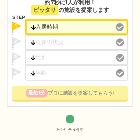
約7秒に1人が利用！
ピッタリ
の施設を提案します
STEP
1
2
3
4
最短1分
プロに施設を提案してもらう
1
1~4 件 全 4 件中