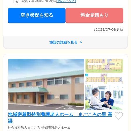
定員80名
/
居室26室
/
電話
0866-22-5529
空き状況を知る
料金見積もり
※2026/07/08更新
施設の詳細を見る
地域密着型特別養護老人ホーム まごころの里 高
梁
社会福祉法人まごころ
特別養護老人ホーム