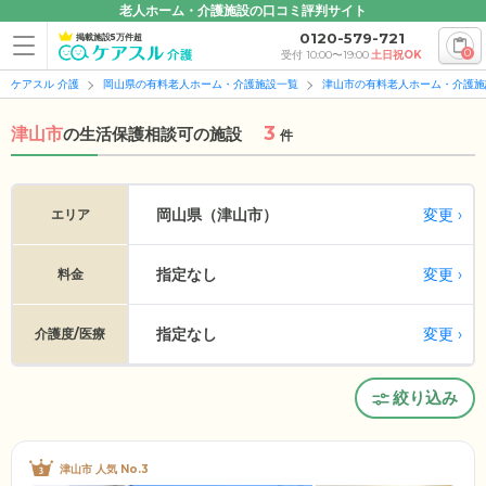
老人ホーム・介護施設の口コミ評判サイト
0120-579-721
掲載施設5万件超
0
受付 10:00〜19:00
土日祝OK
ケアスル 介護
岡山県の有料老人ホーム・介護施設一覧
津山市の有料老人ホーム・介護施
3
津山市
の
生活保護相談可の施設
件
変更
岡山県（津山市）
エリア
指定なし
変更
料金
指定なし
変更
介護度/医療
絞り込み
津山市 人気 No.3