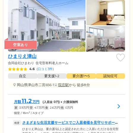
空室あり
ひまりえ津山
合同会社ひまわり
住宅型有料老人ホーム
4.6
(
口コミ3件
)
自立
要支援1•2
要介護1〜5
認知症可
岡山県津山市二宮656-1
院庄駅
から 徒歩8分
11.2
月額
万円
(入居金
0
円) + 介護保険料
家
3.9
万円
管
4.7
万円
食
2.6
万円
他
0
万円
2
個室 / 18m
/ Aタイプ
さまざまな生活支援サービスでご入居者様を見守りサポート
します
ひまりえ津山は、要介護1以上と認定された方にご入居いただける住宅型