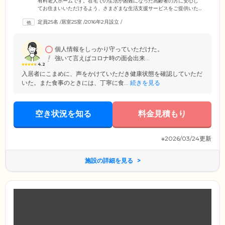
有料老人ホームです。在宅での生活が困難になった高齢者の方に安心し
てお住まいいただけるよう、さまざまな生活支援サービスをご提供いた
します。当施設には24時間体制でスタッフが常駐。緊急時には昼夜を問
定員25名
/
居室25室
/
2016年2月設立
/
わずすぐに駆け付け対応しますので、体調不良などの場合はナースコー
ルでお呼び出しください。お食事は1日3食、食堂にてご提供。ご入居者
様からはおいしいと評判です。行事に合わせた季節感あふれるメニュー
も登場しますのでお楽しみください。そのほか買い物の代行や介護付き
個人情報をしっかり守っていただけた。
の旅行など、ご要望にお応えするさまざまなサービスをご提供いたしま
強いて言えばコロナ時の面会出来...
す。
4.2
入居者にこまめに、声をかけていただき健康状態を確認していただ
いた。また食事のときには、丁寧に食...
続きを見る
空き状況を知る
料金見積もり
※2026/03/24更新
施設の詳細を見る