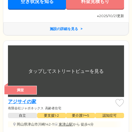
空き状況を知る
料金見積もり
※2025/10/21更新
施設の詳細を見る
満室
アジサイの家
有限会社ジャポネックス
高齢者住宅
自立
要支援1•2
要介護1〜5
認知症可
岡山県津山市川崎142-11
東津山駅
から 徒歩4分