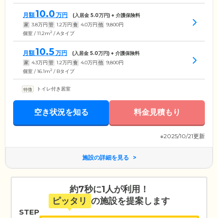
10.0
月額
万円
(入居金
5.0
万円) + 介護保険料
家
3.8
万円
管
1.2
万円
食
4.0
万円
他
9,800
円
2
個室 / 11.2m
/ Aタイプ
10.5
月額
万円
(入居金
5.0
万円) + 介護保険料
家
4.3
万円
管
1.2
万円
食
4.0
万円
他
9,800
円
2
個室 / 16.1m
/ Bタイプ
トイレ付き居室
空き状況を知る
料金見積もり
※2025/10/21更新
施設の詳細を見る
約7秒に1人が利用！
ピッタリ
の施設を提案します
STEP