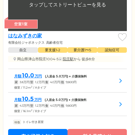
空室1室
はなみずきの家
有限会社ジャポネックス
高齢者住宅
自立
要支援1•2
要介護1〜5
認知症可
岡山県津山市院庄1004-5
院庄駅
から 徒歩8分
10.0
月額
万円
(入居金
5.0
万円) + 介護保険料
家
3.8
万円
管
1.2
万円
食
4.0
万円
他
9,800
円
2
個室 / 11.2m
/ Aタイプ
10.5
月額
万円
(入居金
5.0
万円) + 介護保険料
家
4.3
万円
管
1.2
万円
食
4.0
万円
他
9,800
円
2
個室 / 16.1m
/ Bタイプ
トイレ付き居室