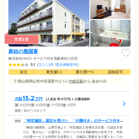
空室2室
麻姑の雅国富
株式会社MaCO
サービス付き高齢者向け住宅
3.1
(
口コミ2件
/
退去体験談1件
)
自立
要支援1•2
要介護1〜5
認知症可
岡山県岡山市中区国富792-1
中納言駅
から 徒歩14分
15.2
月額
万円
(入居金
18.0
万円) + 介護保険料
家
6.5
万円
管
5.0
万円
食
3.7
万円
他
0
万円
2
個室 / 18m
/ Aタイプ
「特定施設」認定を受けた、「介護付き」のサービス付き高
齢者向け住宅です
「麻姑の雅国富」は厚労省より「特定施設入居者生活介護」の認定を受
けた、数少ない「介護付き」のサービス付き高齢者向け住宅です。外部
の介護サービスを利用する必要なく、当施設に勤務する介護スタッフか