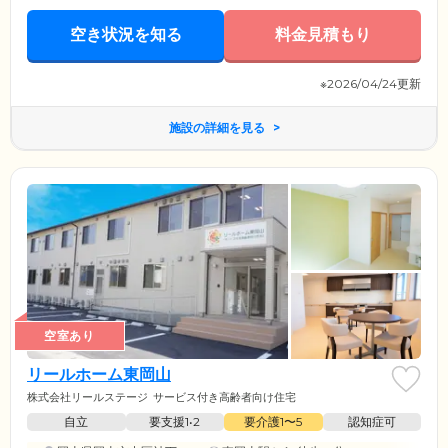
空き状況を知る
料金見積もり
※2026/04/24更新
施設の詳細を見る
空室あり
リールホーム東岡山
株式会社リールステージ
サービス付き高齢者向け住宅
自立
要支援1•2
要介護1〜5
認知症可