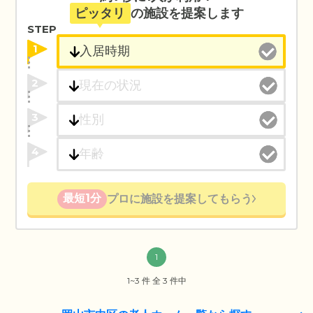
ピッタリ
の施設を提案します
STEP
1
2
3
4
最短1分
プロに施設を提案してもらう
1
1~3 件 全 3 件中