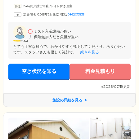
ら直接、スムーズに、必要なだけの介護サービスを受けていただけるの
24時間介護士常駐
/
トイレ付き居室
が強み。ご高齢の方々の快適な生活をお手伝いする「生活支援サービ
ス」とあわせ、お食事や排泄、入浴の介助といった介護保険サービスを
定員45名
/
2016年2月設立
/
電話
0862013335
ご利用いただけます。入居後に介護度が上がることを心配されている方
も、どうぞ安心しておまかせください。施設名の由来にもなっている
「まごのて」のようにかゆいところに手が届く介護・医療サービスで、
ご入居者様の生活を支えます。
ミスト入浴設備が良い
保険無加入だと負担が重い
3.2
とても丁寧な対応で、わかりやすく説明してくださり、ありがたい
です。スタッフさんも優しく笑顔で、...
続きを見る
空き状況を知る
料金見積もり
※2026/07/19更新
施設の詳細を見る