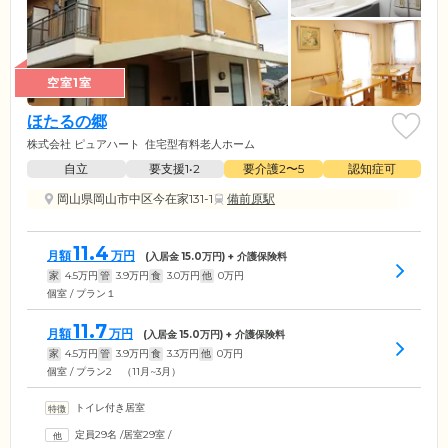
空室1室
ほたるの郷
株式会社 ピュアハート
住宅型有料老人ホーム
自立
要支援1•2
要介護2〜5
認知症可
岡山県岡山市中区今在家131-1
備前原駅
11.4
月額
万円
(入居金
15.0
万円) + 介護保険料
家
4.5
万円
管
3.9
万円
食
3.0
万円
他
0
万円
個室 / プラン１
11.7
月額
万円
(入居金
15.0
万円) + 介護保険料
家
4.5
万円
管
3.9
万円
食
3.3
万円
他
0
万円
個室 / プラン2 （11月~3月）
トイレ付き居室
定員29名
/
居室29室
/