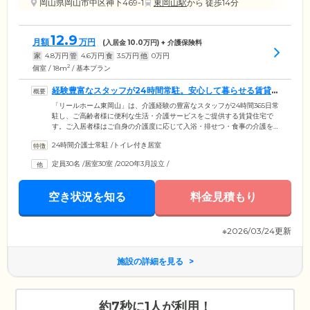
岡山県岡山市中区神下469-1
東岡山駅
から 徒歩14分
12.9
月額
万円
(入居金
10.0
万円) + 介護保険料
家
4.8
万円
管
4.6
万円
食
3.5
万円
他
0
万円
2
個室 / 18m
/ 基本プラン
経験豊富なスタッフが24時間常駐。安心して暮らせる賃貸
住宅です
「リールホーム東岡山」は、介護経験の豊富なスタッフが24時間365日常
駐し、ご高齢者様に便利な生活・介護サービスをご提供する賃貸住宅で
す。ご入居者様はご自身の介護度に応じて入浴・排せつ・食事の介護を
受けることができます。そのほかにも、館内の厨房で調理したできたて
24時間介護士常駐
/
トイレ付き居室
のお食事を毎日ご提供。栄養バランスはもちろんのこと味にもこだわっ
ており、楽しみながら健康を維持していただけるよう配慮しています。
定員30名
/
居室30室
/
2020年3月設立
/
また、介護を必要とする方の経済的負担を少しでも軽減できるよう、高
額な入居金は不要としました。費用面でお悩みの方もぜひ一度ご相談く
ださい。
空き状況を知る
料金見積もり
※2026/03/24更新
施設の詳細を見る
約7秒に1人が利用！