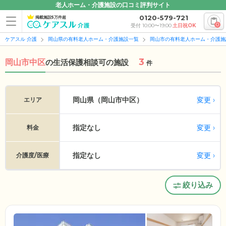
老人ホーム・介護施設の口コミ評判サイト
0120-579-721
掲載施設5万件超
0
受付 10:00〜19:00
土日祝OK
ケアスル 介護
岡山県の有料老人ホーム・介護施設一覧
岡山市の有料老人ホーム・介護施
3
岡山市中区
の
生活保護相談可の施設
件
変更
岡山県（岡山市中区）
エリア
指定なし
変更
料金
指定なし
変更
介護度/医療
絞り込み