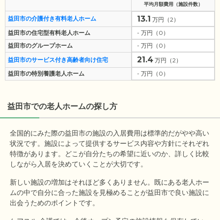
平均月額費用（施設件数）
13.1
益田市の介護付き有料老人ホーム
万円（2）
益田市の住宅型有料老人ホーム
- 万円（0）
益田市のグループホーム
- 万円（0）
21.4
益田市のサービス付き高齢者向け住宅
万円（2）
益田市の特別養護老人ホーム
- 万円（0）
益田市
での老人ホームの探し方
全国的にみた際の益田市の施設の入居費用は標準的だがやや高い
状況です。施設によって提供するサービス内容や方針にそれぞれ
特徴があります。どこが自分たちの希望に近いのか、詳しく比較
しながら入居を決めていくことが大切です。
新しい施設の増加はそれほど多くありません。既にある老人ホー
ムの中で自分に合った施設を見極めることが益田市で良い施設に
出会うためのポイントです。