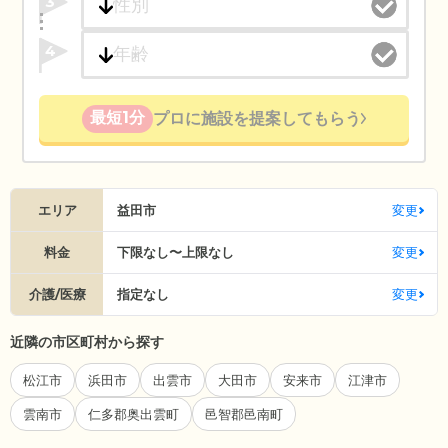
3
4
最短1分
プロに施設を提案してもらう
エリア
益田市
変更
料金
下限なし〜上限なし
変更
介護/医療
指定なし
変更
近隣の市区町村から探す
松江市
浜田市
出雲市
大田市
安来市
江津市
雲南市
仁多郡奥出雲町
邑智郡邑南町