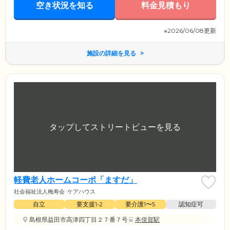
空き状況を知る
料金見積もり
※2026/06/08更新
施設の詳細を見る
軽費老人ホームコーポ「ますだ」
社会福祉法人梅寿会
ケアハウス
自立
要支援1•2
要介護1〜5
認知症可
島根県益田市高津四丁目２７番７号
本俣賀駅