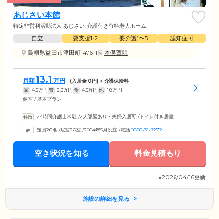
あじさい本館
特定非営利活動法人 あじさい
介護付き有料老人ホーム
自立
要支援1•2
要介護1〜5
認知症可
島根県益田市津田町1476-1
本俣賀駅
13.1
月額
万円
(入居金
0
円) + 介護保険料
家
4.5
万円
管
2.3
万円
食
4.5
万円
他
1.8
万円
個室 / 基本プラン
24時間介護士常駐
/
2人部屋あり・夫婦入居可
/
トイレ付き居室
定員26名
/
居室26室
/
2004年5月設立
/
電話
0856-31-7272
空き状況を知る
料金見積もり
※2026/04/16更新
施設の詳細を見る