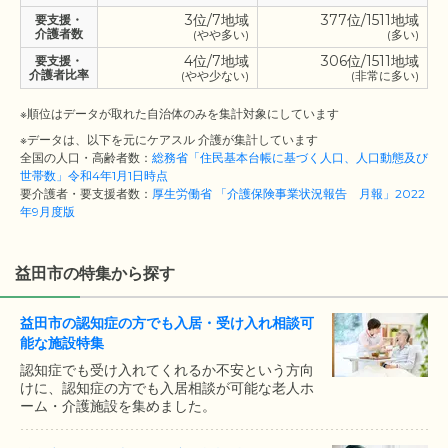
3位/7地域
377位/1511地域
要支援・
介護者数
(やや多い)
(多い)
4位/7地域
306位/1511地域
要支援・
介護者比率
(やや少ない)
(非常に多い)
※順位はデータが取れた自治体のみを集計対象にしています
※データは、以下を元にケアスル 介護が集計しています
全国の人口・高齢者数：
総務省「住民基本台帳に基づく人口、人口動態及び
世帯数」令和4年1月1日時点
要介護者・要支援者数：
厚生労働省 「介護保険事業状況報告 月報」2022
年9月度版
益田市の特集から探す
益田市の認知症の方でも入居・受け入れ相談可
能な施設特集
認知症でも受け入れてくれるか不安という方向
けに、認知症の方でも入居相談が可能な老人ホ
ーム・介護施設を集めました。