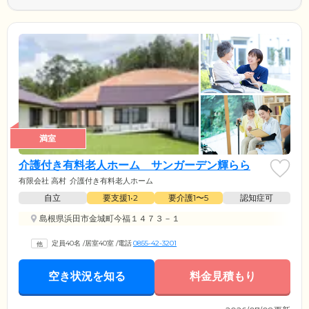
満室
介護付き有料老人ホーム サンガーデン輝らら
有限会社 高村
介護付き有料老人ホーム
自立
要支援1•2
要介護1〜5
認知症可
島根県浜田市金城町今福１４７３－１
定員40名
/
居室40室
/
電話
0855-42-3201
空き状況を知る
料金見積もり