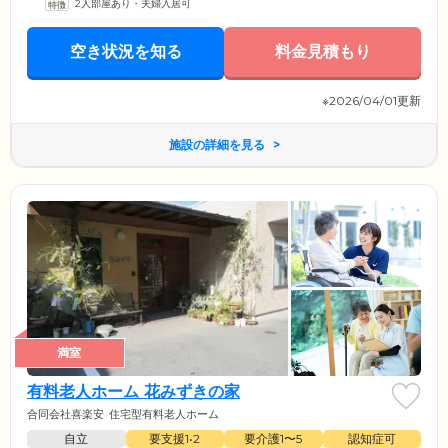
2人部屋あり・夫婦入居可
空き状況を知る
料金見積もり
※2026/04/01更新
施設の詳細を見る
満室
有料老人ホーム 花みずきの家
合同会社喜楽安
住宅型有料老人ホーム
自立
要支援1•2
要介護1〜5
認知症可