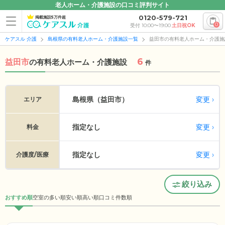
老人ホーム・介護施設の口コミ評判サイト
0120-579-721
掲載施設5万件超
0
受付 10:00〜19:00
土日祝OK
ケアスル 介護
島根県の有料老人ホーム・介護施設一覧
益田市の有料老人ホーム・介護施
6
益田市
の
有料老人ホーム・介護施設
件
変更
島根県（益田市）
エリア
指定なし
変更
料金
指定なし
変更
介護度/医療
絞り込み
おすすめ順
空室の多い順
安い順
高い順
口コミ件数順