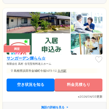
満室
サンガーデン輝らら☆
有限会社 高村
住宅型有料老人ホーム
島根県浜田市金城町今福1473-1
久代駅
空き状況を知る
料金見積もり
※2026/06/03更新
施設の詳細を見る