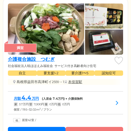
満室
介護複合施設 つむぎ
社会福祉法人暁ほほえみ福祉会
サービス付き高齢者向け住宅
自立
要支援1•2
要介護1〜5
認知症可
島根県益田市高津町イ2559－1
本俣賀駅
4.4
月額
万円
(入居金
7.4
万円) + 介護保険料
家
3.7
万円
管
7,000
円
食
0
万円
他
0
万円
2
個室 / 19.5~32.02m
/ プラン
居室42室
/