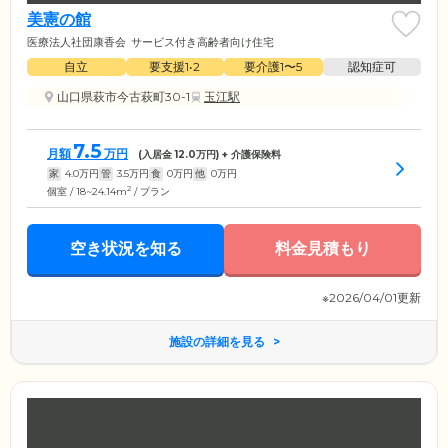
美憲の館
医療法人社団康香会
サービス付き高齢者向け住宅
自立
要支援1•2
要介護1〜5
認知症可
山口県萩市今古萩町30-1
玉江駅
7.5
月額
万円
(入居金
12.0
万円) + 介護保険料
家
4.0
万円
管
3.5
万円
食
0
万円
他
0
万円
2
個室 / 18~24.14m
/ プラン
空き状況を知る
料金見積もり
※2026/04/01更新
施設の詳細を見る