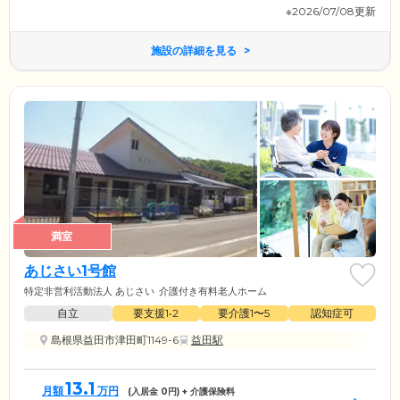
※2026/07/08更新
施設の詳細を見る
満室
あじさい1号館
特定非営利活動法人 あじさい
介護付き有料老人ホーム
自立
要支援1•2
要介護1〜5
認知症可
島根県益田市津田町1149-6
益田駅
13.1
月額
万円
(入居金
0
円) + 介護保険料