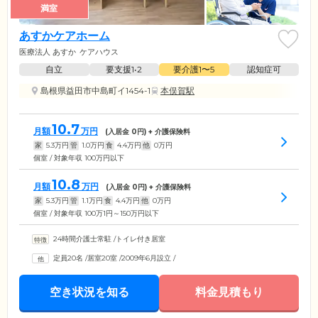
満室
あすかケアホーム
医療法人 あすか
ケアハウス
自立
要支援1•2
要介護1〜5
認知症可
島根県益田市中島町イ1454-1
本俣賀駅
10.7
月額
万円
(入居金
0
円) + 介護保険料
家
5.3
万円
管
1.0
万円
食
4.4
万円
他
0
万円
個室 / 対象年収 100万円以下
10.8
月額
万円
(入居金
0
円) + 介護保険料
家
5.3
万円
管
1.1
万円
食
4.4
万円
他
0
万円
個室 / 対象年収 100万1円～150万円以下
24時間介護士常駐
/
トイレ付き居室
定員20名
/
居室20室
/
2009年6月設立
/
空き状況を知る
料金見積もり