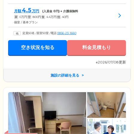
4.5
月額
万円
(入居金
0
円) + 介護保険料
家
0
万円
管
800
円
食
4.4
万円
他
40
円
個室 / 基本プラン
定員50名
/
居室50室
/
電話
0856-23-1660
空き状況を知る
料金見積もり
※2026/07/08更新
施設の詳細を見る