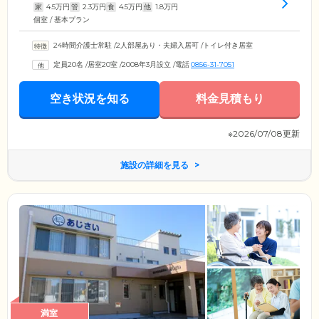
家
4.5
万円
管
2.3
万円
食
4.5
万円
他
1.8
万円
個室 / 基本プラン
24時間介護士常駐
/
2人部屋あり・夫婦入居可
/
トイレ付き居室
定員20名
/
居室20室
/
2008年3月設立
/
電話
0856-31-7051
空き状況を知る
料金見積もり
※2026/07/08更新
施設の詳細を見る
満室