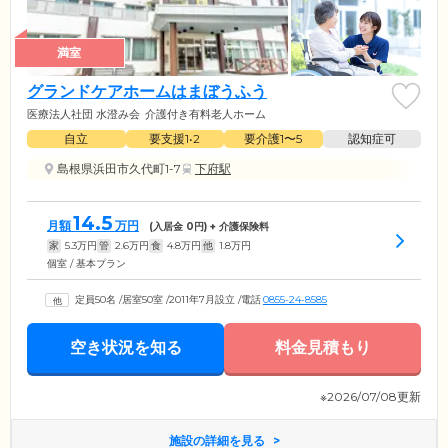
満室
グランドケアホームはまぼうふう
医療法人社団 水澄み会
介護付き有料老人ホーム
自立
要支援1•2
要介護1〜5
認知症可
島根県浜田市久代町1-7
下府駅
14.5
月額
万円
(入居金
0
円) + 介護保険料
家
5.3
万円
管
2.6
万円
食
4.8
万円
他
1.8
万円
個室 / 基本プラン
定員50名
/
居室50室
/
2011年7月設立
/
電話
0855-24-8585
空き状況を知る
料金見積もり
※2026/07/08更新
施設の詳細を見る