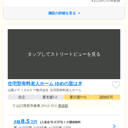
※2026/07/08更新
施設の詳細を見る
住宅型有料老人ホーム ゆめの里はぎ
山陽メディカルケア株式会社
住宅型有料老人ホーム
自立
要支援1•2
要介護1〜5
認知症可
山口県萩市椿東 2942-13
東萩駅
8.5
月額
万円
(入居金
15.0
万円) + 介護保険料
家
4.0
万円
管
3,000
円
食
4.2
万円
他
0
万円