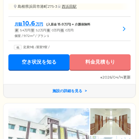
島根県浜田市港町275-3
西浜田駅
10.6
月額
万円
(入居金
15.0
万円) + 介護保険料
家
5.4
万円
管
5.2
万円
食
0
万円
他
0
万円
2
個室 / 9.72m
/ プラン１
定員9名
/
居室9室
/
空き状況を知る
料金見積もり
※2026/04/14更新
施設の詳細を見る