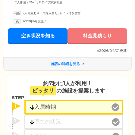
2
二人部屋 / 33m
/ Bタイプ家族部屋
2人部屋あり・夫婦入居可
/
トイレ付き居室
2009年6月設立
/
空き状況を知る
料金見積もり
※2026/04/01更新
施設の詳細を見る
約7秒に1人が利用！
ピッタリ
の施設を提案します
STEP
1
2