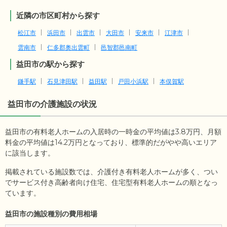
近隣の市区町村から探す
松江市
浜田市
出雲市
大田市
安来市
江津市
雲南市
仁多郡奥出雲町
邑智郡邑南町
益田市の駅から探す
鎌手駅
石見津田駅
益田駅
戸田小浜駅
本俣賀駅
益田市
の介護施設の状況
益田市の有料老人ホームの入居時の一時金の平均値は
3.8
万円、月額
料金の平均値は
14.2
万円となっており、標準的だがやや高いエリア
に該当します。
掲載されている施設数では、介護付き有料老人ホームが多く、つい
でサービス付き高齢者向け住宅、住宅型有料老人ホームの順となっ
ています。
益田市の施設種別の費用相場