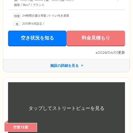
2
個室 / 18m
/ プラン１
24時間介護士常駐
/
トイレ付き居室
2013年4月設立
/
空き状況を知る
料金見積もり
※2026/04/01更新
施設の詳細を見る
空室15室