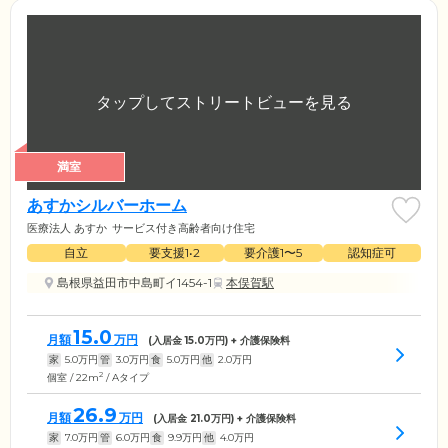
満室
あすかシルバーホーム
医療法人 あすか
サービス付き高齢者向け住宅
自立
要支援1•2
要介護1〜5
認知症可
島根県益田市中島町イ1454-1
本俣賀駅
15.0
月額
万円
(入居金
15.0
万円) + 介護保険料
家
5.0
万円
管
3.0
万円
食
5.0
万円
他
2.0
万円
2
個室 / 22m
/ Aタイプ
26.9
月額
万円
(入居金
21.0
万円) + 介護保険料
家
7.0
万円
管
6.0
万円
食
9.9
万円
他
4.0
万円