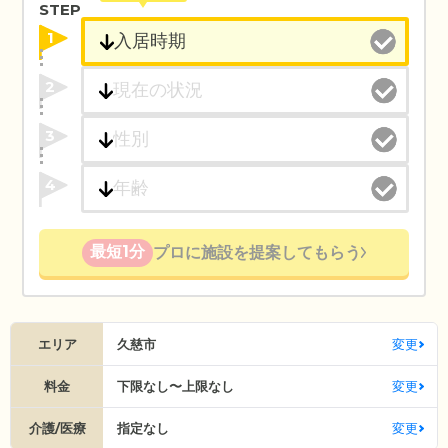
STEP
1
2
3
4
最短1分
プロに施設を提案してもらう
エリア
久慈市
変更
料金
下限なし〜上限なし
変更
介護/医療
指定なし
変更