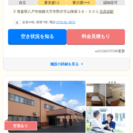
自立
要支援1•2
要介護1〜5
認知症可
青森県八戸市南郷大字市野沢字山陣屋３６－５０
北高岩駅
定員49名
/
居室11室
/
電話
0178-82-3870
空き状況を知る
料金見積もり
※2026/07/08更新
施設の詳細を見る
空室あり