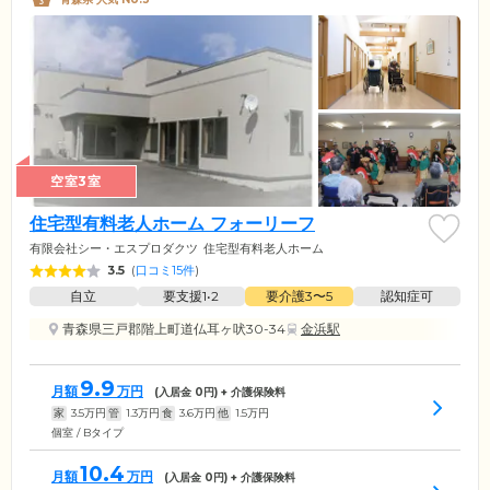
空室3室
住宅型有料老人ホーム フォーリーフ
有限会社シー・エスプロダクツ
住宅型有料老人ホーム
3.5
(
口コミ15件
)
自立
要支援1•2
要介護3〜5
認知症可
青森県三戸郡階上町道仏耳ヶ吠30-34
金浜駅
9.9
月額
万円
(入居金
0
円) + 介護保険料
家
3.5
万円
管
1.3
万円
食
3.6
万円
他
1.5
万円
個室 / Bタイプ
10.4
月額
万円
(入居金
0
円) + 介護保険料