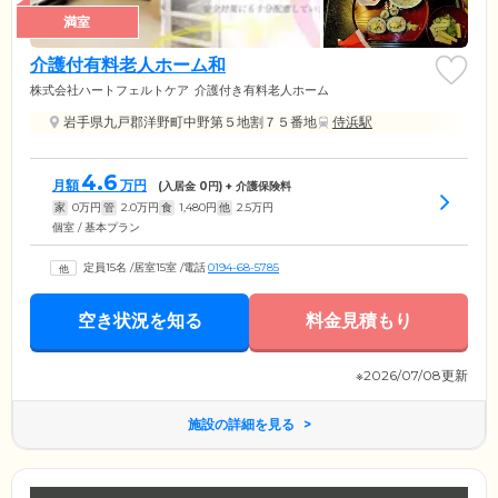
満室
介護付有料老人ホーム和
株式会社ハートフェルトケア
介護付き有料老人ホーム
岩手県九戸郡洋野町中野第５地割７５番地
侍浜駅
4.6
月額
万円
(入居金
0
円) + 介護保険料
家
0
万円
管
2.0
万円
食
1,480
円
他
2.5
万円
個室 / 基本プラン
定員15名
/
居室15室
/
電話
0194-68-5785
空き状況を知る
料金見積もり
※2026/07/08更新
施設の詳細を見る