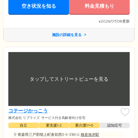
空き状況を知る
料金見積もり
※2026/07/08更新
施設の詳細を見る
コテージかっこう
株式会社 リブライズ
サービス付き高齢者向け住宅
自立
要支援1•2
要介護1〜5
認知症可
青森県三戸郡階上町蒼前西3-9-3181
種差海岸駅