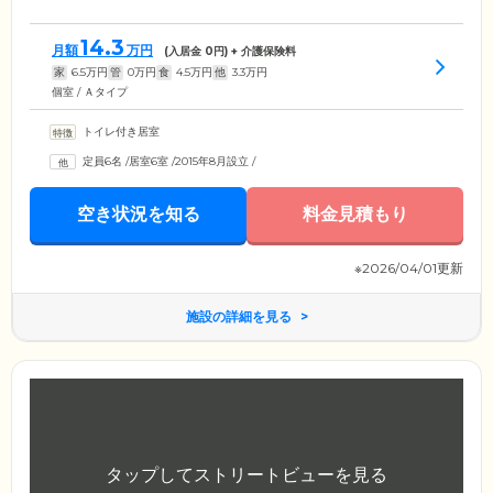
14.3
月額
万円
(入居金
0
円) + 介護保険料
家
6.5
万円
管
0
万円
食
4.5
万円
他
3.3
万円
個室 / Ａタイプ
トイレ付き居室
定員6名
/
居室6室
/
2015年8月設立
/
空き状況を知る
料金見積もり
※2026/04/01更新
施設の詳細を見る