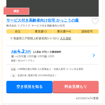
満室
サービス付き高齢者向け住宅 かっこうの森
株式会社 リブライズ
サービス付き高齢者向け住宅
自立
要支援1•2
要介護1〜5
認知症可
青森県三戸郡階上町蒼前西3-9-153
大久喜駅
4.2
月額
万円
(入居金
0
円) + 介護保険料
家
4.2
万円
管
0
万円
食
0
万円
他
0
万円
2
個室 / 18.2m
/ プラン
24時間介護士常駐
/
2人部屋あり・夫婦入居可
/
トイレ付き居室
定員31名
/
居室31室
/
2012年8月設立
/
空き状況を知る
料金見積もり
※2026/04/14更新