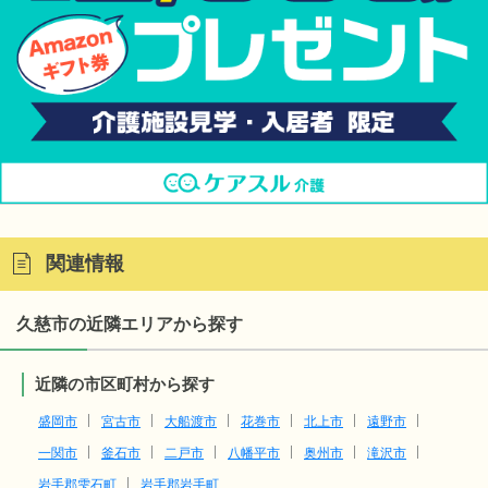
関連情報
久慈市の近隣エリアから探す
近隣の市区町村から探す
盛岡市
宮古市
大船渡市
花巻市
北上市
遠野市
一関市
釜石市
二戸市
八幡平市
奥州市
滝沢市
岩手郡雫石町
岩手郡岩手町