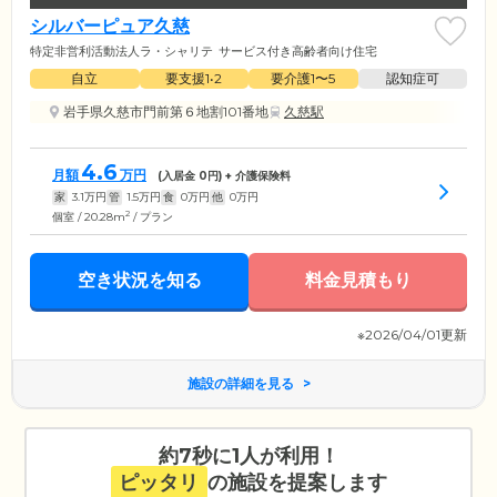
シルバーピュア久慈
特定非営利活動法人ラ・シャリテ
サービス付き高齢者向け住宅
自立
要支援1•2
要介護1〜5
認知症可
岩手県久慈市門前第６地割101番地
久慈駅
4.6
月額
万円
(入居金
0
円) + 介護保険料
家
3.1
万円
管
1.5
万円
食
0
万円
他
0
万円
2
個室 / 20.28m
/ プラン
空き状況を知る
料金見積もり
※2026/04/01更新
施設の詳細を見る
約7秒に1人が利用！
ピッタリ
の施設を提案します