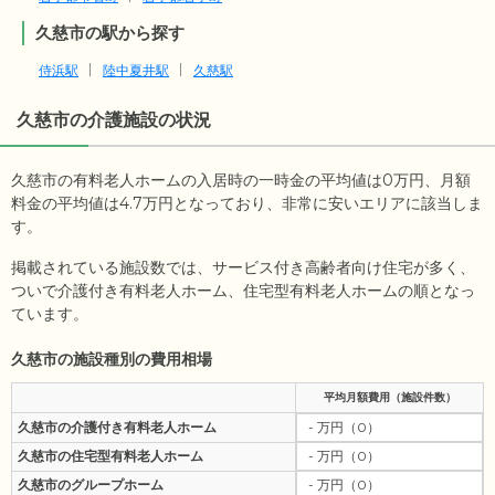
久慈市の駅から探す
侍浜駅
陸中夏井駅
久慈駅
久慈市
の介護施設の状況
久慈市の有料老人ホームの入居時の一時金の平均値は
0
万円、月額
料金の平均値は
4.7
万円となっており、非常に安いエリアに該当しま
す。
掲載されている施設数では、サービス付き高齢者向け住宅が多く、
ついで介護付き有料老人ホーム、住宅型有料老人ホームの順となっ
ています。
久慈市の施設種別の費用相場
平均月額費用（施設件数）
久慈市の介護付き有料老人ホーム
- 万円（0）
久慈市の住宅型有料老人ホーム
- 万円（0）
久慈市のグループホーム
- 万円（0）