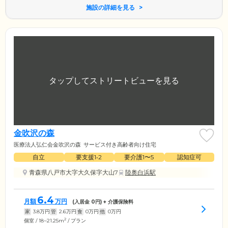
施設の詳細を見る
金吹沢の森
医療法人弘仁会金吹沢の森
サービス付き高齢者向け住宅
自立
要支援1•2
要介護1〜5
認知症可
青森県八戸市大字大久保字大山7
陸奥白浜駅
6.4
月額
万円
(入居金
0
円) + 介護保険料
家
3.8
万円
管
2.6
万円
食
0
万円
他
0
万円
2
個室 / 18~21.25m
/ プラン