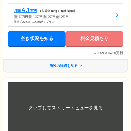
4.1
月額
万円
(入居金
0
円) + 介護保険料
家
3.1
万円
管
1.0
万円
食
0
万円
他
0
万円
2
個室 / 22.68~23.68m
/ プラン
空き状況を知る
料金見積もり
※2026/04/01更新
施設の詳細を見る