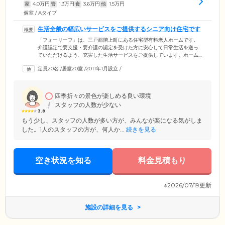
家
4.0
万円
管
1.3
万円
食
3.6
万円
他
1.5
万円
個室 / Aタイプ
生活全般の幅広いサービスをご提供するシニア向け住宅です
「フォーリーフ」は、三戸郡階上町にある住宅型有料老人ホームです。
介護認定で要支援・要介護の認定を受けた方に安心して日常生活を送っ
ていただけるよう、充実した生活サービスをご提供しています。ホーム
の周辺には豊かな自然が広がり、静かで落ち着いた環境。すぐ近くにコ
定員20名
/
居室20室
/
2011年1月設立
/
ンビニやスーパーマーケットがあり、ちょっとしたお買い物に便利で
す。ご入居者様に快適にお過ごしいただけるよう、館内には経験豊富な
介護スタッフが24時間常駐。健康状態の見守りはもちろん、郵便物・宅
配物の受け取りや買い物代行など、生活全般の幅広いサポートをご提供
四季折々の景色が楽しめる良い環境
しています。
スタッフの人数が少ない
3.8
もう少し、スタッフの人数が多い方が、みんなが楽になる気がしま
した。1人のスタッフの方が、何人か...
続きを見る
空き状況を知る
料金見積もり
※2026/07/19更新
施設の詳細を見る