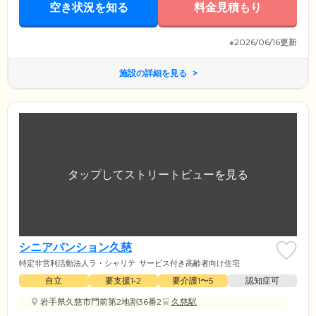
空き状況を知る
料金見積もり
※2026/06/16更新
施設の詳細を見る
シニアパンション久慈
特定非営利活動法人ラ・シャリテ
サービス付き高齢者向け住宅
自立
要支援1•2
要介護1〜5
認知症可
岩手県久慈市門前第2地割36番2
久慈駅