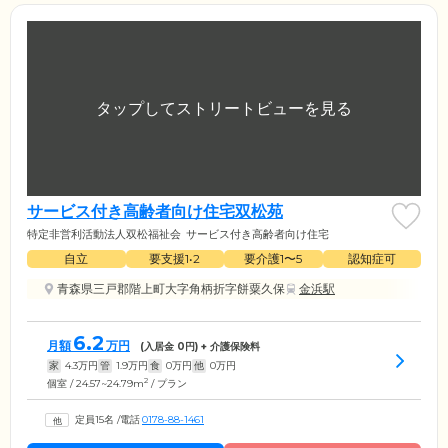
サービス付き高齢者向け住宅双松苑
特定非営利活動法人双松福祉会
サービス付き高齢者向け住宅
自立
要支援1•2
要介護1〜5
認知症可
青森県三戸郡階上町大字角柄折字餅粟久保
金浜駅
6.2
月額
万円
(入居金
0
円) + 介護保険料
家
4.3
万円
管
1.9
万円
食
0
万円
他
0
万円
2
個室 / 24.57~24.79m
/ プラン
定員15名
/
電話
0178-88-1461