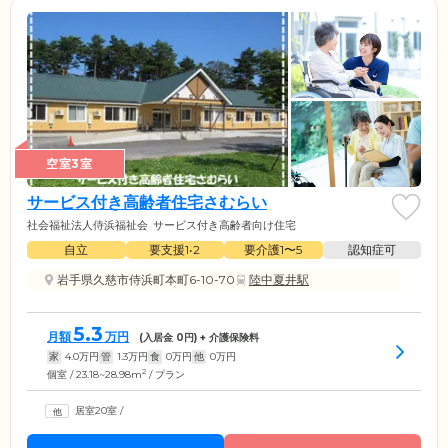
空室3室
サービス付き高齢者住宅さむらい
社会福祉法人侍浜福祉会
サービス付き高齢者向け住宅
自立
要支援1•2
要介護1〜5
認知症可
岩手県久慈市侍浜町本町6-10-70
陸中夏井駅
5.3
月額
万円
(入居金
0
円) + 介護保険料
家
4.0
万円
管
1.3
万円
食
0
万円
他
0
万円
2
個室 / 23.18~28.98m
/ プラン
居室20室
/