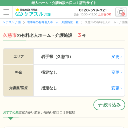
老人ホーム・介護施設の口コミ評判サイト
0120-579-721
掲載施設5万件超
0
受付 10:00〜19:00
土日祝OK
ケアスル 介護
岩手県の有料老人ホーム・介護施設一覧
久慈市の有料老人ホーム・介護施
3
久慈市
の
有料老人ホーム・介護施設
件
変更
岩手県（久慈市）
エリア
指定なし
変更
料金
指定なし
変更
介護度/医療
絞り込み
おすすめ順
空室の多い順
安い順
高い順
口コミ件数順