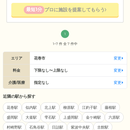
最短1分
プロに施設を提案してもらう
1
1~7 件 全 7 件中
エリア
花巻市
変更
料金
下限なし〜上限なし
変更
介護/医療
指定なし
変更
近隣の駅から探す
花巻駅
似内駅
北上駅
柳原駅
江釣子駅
藤根駅
盛岡駅
大釜駅
雫石駅
上盛岡駅
金ケ崎駅
六原駅
村崎野駅
石鳥谷駅
日詰駅
紫波中央駅
古館駅