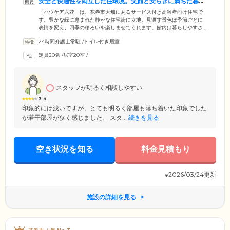
安全と快適性を両立した住環境。笑顔と安らぎに満ちた暮ら
しをご提供します
「ハウケア六花」は、花巻市大畑にあるサービス付き高齢者向け住宅で
す。豊かな緑に恵まれた静かな住宅街に立地。見渡す景色は季節ごとに
表情を変え、四季の移ろいを楽しませてくれます。館内は暮らしやすさ
と安全性にこだわったバリアフリー設計を採用。段差をなくし、随所に
24時間介護士常駐
/
トイレ付き居室
手すりを設けており、車いすの方も安心の環境を整えています。お部屋
にはトイレや洗面台、収納、ナースコールなどを完備。使い慣れた家具
定員20名
/
居室20室
/
や思い出の品々のお持ち込みも可能です。ご自身のライフスタイルに合
わせた空間で、ゆったりとお過ごしください。そのほか敷金・礼金・入
居金は0円のため、初期費用を抑えてお引越ししたい方にもぴったりで
す。
スタッフが明るく相談しやすい
3.4
印象的には浅いですが、とても明るく部屋も落ち着いた印象でした
が若干部屋が狭く感じました。 スタ...
続きを見る
空き状況を知る
料金見積もり
※2026/03/24更新
施設の詳細を見る