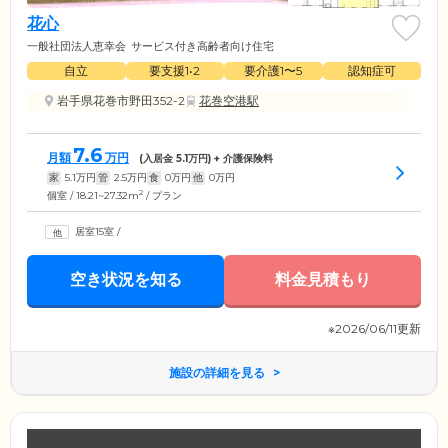
花心
一般社団法人恵幸会
サービス付き高齢者向け住宅
自立
要支援1•2
要介護1〜5
認知症可
岩手県花巻市野田352-2
花巻空港駅
7.6
月額
万円
(入居金
5.1
万円) + 介護保険料
家
5.1
万円
管
2.5
万円
食
0
万円
他
0
万円
2
個室 / 18.21~27.32m
/ プラン
居室15室
/
空き状況を知る
料金見積もり
※2026/06/11更新
施設の詳細を見る