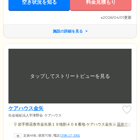
空き状況を知る
料金見積もり
※2026/04/01更新
施設の詳細を見る
ケアハウス金矢
社会福祉法人宇津野会
ケアハウス
岩手県花巻市金矢第１９地割４０８番地 ケアハウス金矢
花巻空港駅
定員49名
/
居室70室
/
電話
0198-27-3955