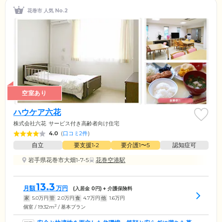
花巻市 人気 No.2
空室あり
ハウケア六花
株式会社六花
サービス付き高齢者向け住宅
4.0
(
口コミ2件
)
自立
要支援1•2
要介護1〜5
認知症可
岩手県花巻市大畑1-7-5
花巻空港駅
13.3
月額
万円
(入居金
0
円) + 介護保険料
家
5.0
万円
管
2.0
万円
食
4.7
万円
他
1.6
万円
2
個室 / 19.32m
/ 基本プラン