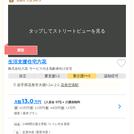
花巻市 人気 No.3
満室
生活支援住宅六花
株式会社六花
サービス付き高齢者向け住宅
自立
要支援1•2
要介護1〜5
認知症可
岩手県花巻市大畑1-24-2
花巻空港駅
13.0
月額
万円
(入居金
0
円) + 介護保険料
家
5.0
万円
管
2.0
万円
食
4.8
万円
他
1.2
万円
個室 / 基本プラン
24時間介護士常駐
/
トイレ付き居室
定員18名
/
居室18室
/