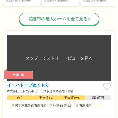
(入居金4万円+介護保険料)
(入居金5万円+介護保険料)
(入居金0万円+介護保険料)
花巻市の老人ホームを全て見る
空室1室
イーハトーブぬくもり
株式会社 ヒトタ商事
サービス付き高齢者向け住宅
自立
要支援1•2
要介護1〜5
認知症可
岩手県花巻市石鳥谷町中寺林第6地割22－1
石鳥谷駅