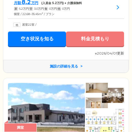
8.2
月額
万円
(入居金
5.2
万円) + 介護保険料
家
5.2
万円
管
3.0
万円
食
0
万円
他
0
万円
2
個室 / 22.68~35.45m
/ プラン
居室22室
/
空き状況を知る
料金見積もり
※2026/04/01更新
施設の詳細を見る
満室