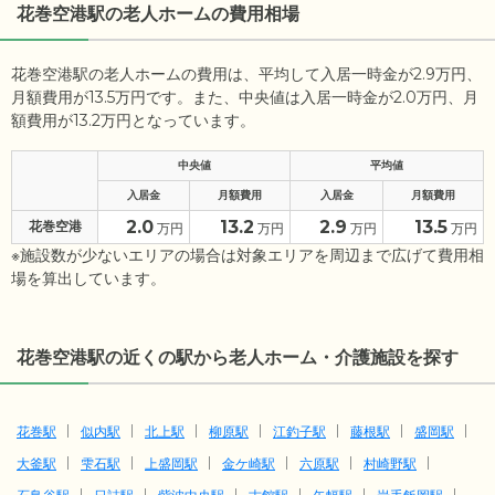
花巻空港駅の老人ホームの費用相場
花巻空港駅の老人ホームの費用は、平均して入居一時金が2.9万円、
月額費用が13.5万円です。また、中央値は入居一時金が2.0万円、月
額費用が13.2万円となっています。
中央値
平均値
入居金
月額費用
入居金
月額費用
2.0
13.2
2.9
13.5
花巻空港
万円
万円
万円
万円
※施設数が少ないエリアの場合は対象エリアを周辺まで広げて費用相
場を算出しています。
花巻空港駅の近くの駅から老人ホーム・介護施設を探す
花巻駅
似内駅
北上駅
柳原駅
江釣子駅
藤根駅
盛岡駅
大釜駅
雫石駅
上盛岡駅
金ケ崎駅
六原駅
村崎野駅