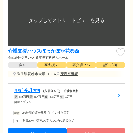
介護支援ハウスぽっかぽか花巻西
株式会社グランツ
住宅型有料老人ホーム
自立
要支援1•2
要介護1〜5
認知症可
岩手県花巻市大畑1-62-4
花巻空港駅
14.1
月額
万円
(入居金
0
円) + 介護保険料
家
5.8
万円
管
5.7
万円
食
2.6
万円
他
0
万円
個室 / プラン1
24時間介護士常駐
/
トイレ付き居室
定員20名
/
居室20室
/
2007年6月設立
/