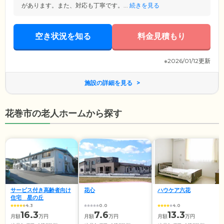
があります。また、対応も丁寧です。...
続きを見る
空き状況を知る
料金見積もり
※2026/01/12更新
施設の詳細を見る
花巻市の老人ホームから探す
サービス付き高齢者向け
花心
ハウケア六花
住宅 星の丘
4.3
0.0
4.0
16.3
7.6
13.3
月額
万円
月額
万円
月額
万円