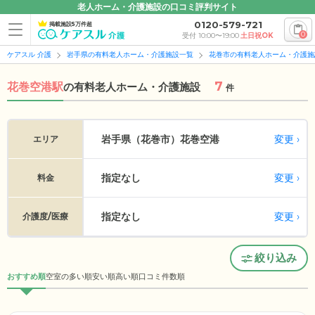
老人ホーム・介護施設の口コミ評判サイト
0120-579-721
掲載施設5万件超
0
受付 10:00〜19:00
土日祝OK
ケアスル 介護
岩手県の有料老人ホーム・介護施設一覧
花巻市の有料老人ホーム・介護施
7
花巻空港駅
の
有料老人ホーム・介護施設
件
変更
岩手県（花巻市）
花巻空港
エリア
指定なし
変更
料金
指定なし
変更
介護度/医療
絞り込み
おすすめ順
空室の多い順
安い順
高い順
口コミ件数順