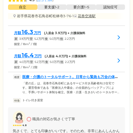
4.3
(
口コミ3件
)
自立
要支援1•2
要介護1~5
認知症可
岩手県花巻市石鳥谷町松林寺3-76-1
花巻空港駅
16.3
月額
万円
(入居金
3.9
万円) + 介護保険料
家
3.9
万円
管
5.2
万円
食
5.0
万円
他
2.2
万円
2
個室 / 18m
/ 1階
16.4
月額
万円
(入居金
4.0
万円) + 介護保険料
家
4.0
万円
管
5.2
万円
食
5.0
万円
他
2.2
万円
2
個室 / 18m
/ 2階
医療・介護のトータルサポート。日常から緊急も万全の体制
を整えています
「星の丘」は、花巻市石鳥谷町にあるサービス付き高齢者向け住宅で
す。運営母体である「医療法人中庸会」の全面的なバックアップによ
り、手厚いサポート体制を確立。医療・介護・生きがいのトータルサー
ビスで、いつまでも健やかな毎日を支援します。スタッフは24時間常駐
トイレ付き居室
し、安否確認サービスとして毎日の見回り・お声がけを実施。さらにナ
ースコールからお呼び出しがあれば、すぐにご入居者様のおそばまで駆
け付けます。また日ごろから専門医による健康管理を実施するほか、夜
間にお体の具合が変化した場合も迅速に対応できる体制を整えています
職員の対応が気さくで丁寧
ので、安心してお過ごしください。
4.8
気さくで、とても印象がいいです。そのため、非常にあんしんかん