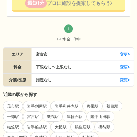
最短1分
プロに施設を提案してもらう
1
1~1 件 全 1 件中
エリア
宮古市
変更
料金
下限なし〜上限なし
変更
介護/医療
指定なし
変更
近隣の駅から探す
茂市駅
岩手刈屋駅
岩手和井内駅
腹帯駅
蟇目駅
千徳駅
宮古駅
磯鶏駅
津軽石駅
陸中山田駅
織笠駅
岩手船越駅
大槌駅
鵜住居駅
摂待駅