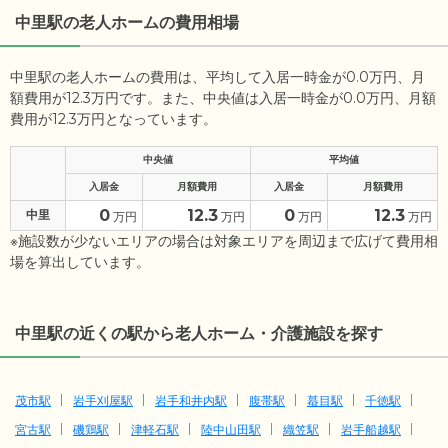
中里駅の老人ホームの費用相場
中里駅の老人ホームの費用は、平均して入居一時金が0.0万円、月
額費用が12.3万円です。また、中央値は入居一時金が0.0万円、月額
費用が12.3万円となっています。
中央値
平均値
入居金
月額費用
入居金
月額費用
0
12.3
0
12.3
中里
万円
万円
万円
万円
※施設数が少ないエリアの場合は対象エリアを周辺まで広げて費用相
場を算出しています。
中里駅の近くの駅から老人ホーム・介護施設を探す
茂市駅
岩手刈屋駅
岩手和井内駅
腹帯駅
蟇目駅
千徳駅
宮古駅
磯鶏駅
津軽石駅
陸中山田駅
織笠駅
岩手船越駅