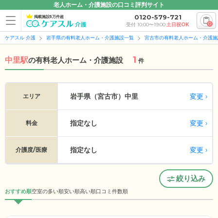
老人ホーム・介護施設の口コミ評判サイト
0120-579-721
掲載施設5万件超
0
受付 10:00〜19:00
土日祝OK
ケアスル 介護
岩手県の有料老人ホーム・介護施設一覧
宮古市の有料老人ホーム・介護施
1
中里駅
の
有料老人ホーム・介護施設
件
変更
岩手県（宮古市）
中里
エリア
指定なし
変更
料金
指定なし
変更
介護度/医療
絞り込み
おすすめ順
空室の多い順
安い順
高い順
口コミ件数順