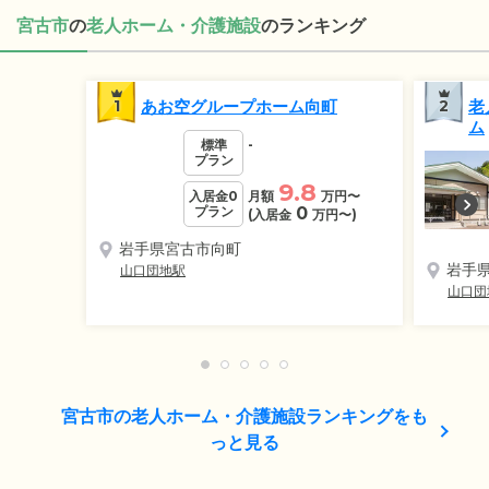
宮古市
の
老人ホーム・介護施設
のランキング
1
あお空グループホーム向町
2
老
ム
標準
-
プラン
9.8
入居金0
月額
万円
〜
プラン
0
(入居金
万円
〜)
岩手県宮古市向町
岩手
山口団地駅
山口団
宮古市の老人ホーム・介護施設ランキングをも
っと見る