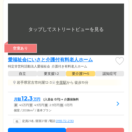
空室あり
愛福祉会にいさと介護付有料老人ホーム
特定非営利活動法人愛福祉会
介護付き有料老人ホーム
自立
要支援1•2
要介護1〜5
認知症可
岩手県宮古市刈屋12-3
中里駅
から 徒歩19分
12.3
月額
万円
(入居金
0
円) + 介護保険料
家
4.5
万円
管
4.9
万円
食
2.9
万円
他
0
万円
2
個室 / 20.58m
/ 基本プラン
定員21名
/
居室21室
/
電話
0193-72-2110