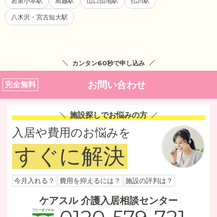
岩泉小本駅
島越駅
山口団地駅
払川駅
八木沢・宮古短大駅
カンタン60秒で申し込み
お問い合わせ
完全無料
施設探しでお悩みの方
入居や費用のお悩みを
すぐに解決
今月入れる？
費用を抑えるには？
施設の評判は？
ケアスル 介護入居相談センター