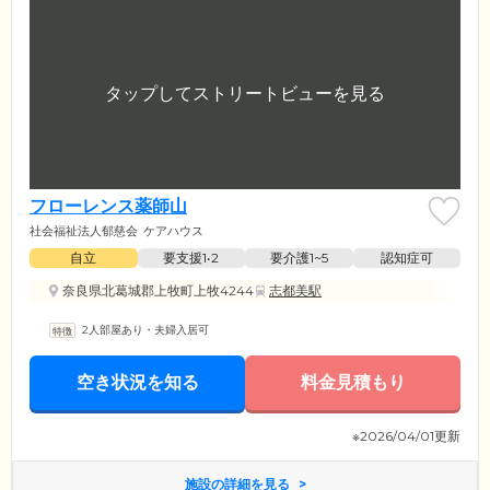
フローレンス薬師山
社会福祉法人郁慈会
ケアハウス
自立
要支援1•2
要介護1~5
認知症可
奈良県北葛城郡上牧町上牧4244
志都美駅
2人部屋あり・夫婦入居可
空き状況を知る
料金見積もり
※2026/04/01更新
施設の詳細を見る