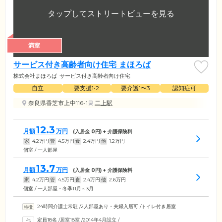
満室
サービス付き高齢者向け住宅 まほろば
株式会社まほろば
サービス付き高齢者向け住宅
自立
要支援1•2
要介護1〜3
認知症可
奈良県香芝市上中116-1
二上駅
12.3
月額
万円
(入居金
0
円) + 介護保険料
家
4.2
万円
管
4.5
万円
食
2.4
万円
他
1.2
万円
個室 / 一人部屋
13.7
月額
万円
(入居金
0
円) + 介護保険料
家
4.2
万円
管
4.5
万円
食
2.4
万円
他
2.6
万円
個室 / 一人部屋・冬季11月～3月
24時間介護士常駐
/
2人部屋あり・夫婦入居可
/
トイレ付き居室
定員18名
/
居室18室
/
2014年4月設立
/