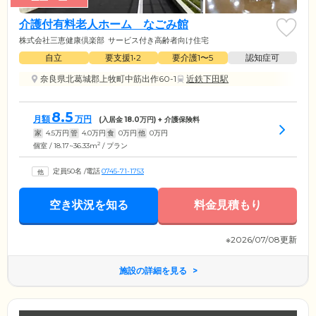
介護付有料老人ホーム なごみ館
株式会社三恵健康倶楽部
サービス付き高齢者向け住宅
自立
要支援1•2
要介護1〜5
認知症可
奈良県北葛城郡上牧町中筋出作60-1
近鉄下田駅
8.5
月額
万円
(入居金
18.0
万円) + 介護保険料
家
4.5
万円
管
4.0
万円
食
0
万円
他
0
万円
2
個室 / 18.17~36.33m
/ プラン
定員50名
/
電話
0745-71-1753
空き状況を知る
料金見積もり
※2026/07/08更新
施設の詳細を見る