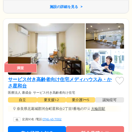
施設の詳細を見る
満室
サービス付き高齢者向け住宅メディハウスみ・か
さ星和台
医療法人 康成会
サービス付き高齢者向け住宅
自立
要支援1•2
要介護1〜5
認知症可
奈良県北葛城郡河合町星和台2丁目1番地の17
大輪田駅
定員50名
/
電話
0745-43-7002