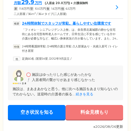
29.9
月額
万円
(入居金
20.0
万円) + 介護保険料
家
11.8
万円
管
10.0
万円
食
1.6
万円
他
6.5
万円
2
二人部屋 / 36m
/ 36㎡タイプ(二人部屋)
24時間体制でスタッフが常駐。暮らしやすい住環境です
「フィオレ・シニアレジデンス上牧」は、奈良県北葛城郡の静かな住宅
街にある住宅型有料老人ホームです。日常生活に不安を感じている方や
介護が必要な方など、幅広い身体状況の方が暮らしています。また、24
時間体制で介護スタッフが常駐。経験豊かな頼もしいスタッフ達が、ご
24時間看護師常駐
/
24時間介護士常駐
/
2人部屋あり・夫婦入居可
/
トイレ
入居者様お一人おひとりのお気持ちに寄り添いながら日々サポート。
付き居室
「恵王病院」など協力医療機関とも密に連携を取っており、安心して生
活を送ることができます。近隣にはスーパーやドラッグストア、商業施
定員60名
/
居室54室
/
2012年9月設立
/
設や銀行、緑豊かな公園などもあり、暮らしやすい住環境が整っていま
す。
施設はゆったりした感じがあったかな
入居者間の繋がりがあまり感じなかった
2.6
施設は、まあまあかなと思う。他に比べる施設をあまり知らないの
でわからない。送迎時の介護者の振る...
続きを見る
空き状況を知る
料金見積もり
※2026/08/06更新