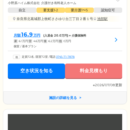
小野原ハイム株式会社
介護付き有料老人ホーム
自立
要支援1•2
要介護1〜5
認知症可
奈良県北葛城郡上牧町ささゆり台三丁目２番１号
池部駅
16.9
月額
万円
(入居金
20.0
万円) + 介護保険料
家
6.1
万円
管
4.6
万円
食
6.2
万円
他
0
万円
個室 / 基本プラン
定員72名
/
居室72室
/
電話
0745-71-7878
空き状況を知る
料金見積もり
※2026/07/08更新
施設の詳細を見る