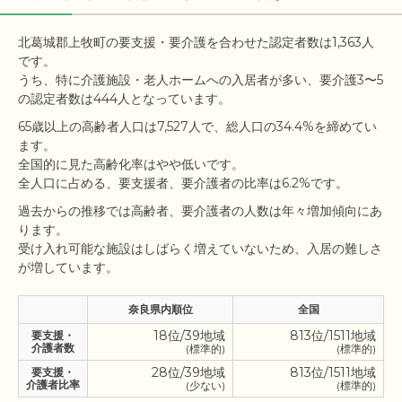
北葛城郡上牧町の要支援・要介護を合わせた認定者数は1,363人
です。

うち、特に介護施設・老人ホームへの入居者が多い、要介護3〜5
65歳以上の高齢者人口は7,527人で、総人口の34.4%を締めてい
ます。

全国的に見た高齢化率はやや低いです。

過去からの推移では高齢者、要介護者の人数は年々増加傾向にあ
ります。

受け入れ可能な施設はしばらく増えていないため、入居の難しさ
奈良県内順位
全国
18位/39地域
813位/1511地域
要支援・
介護者数
(標準的)
(標準的)
28位/39地域
813位/1511地域
要支援・
介護者比率
(少ない)
(標準的)