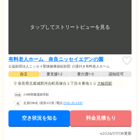
有料老人ホーム 奈良ニッセイエデンの園
公益財団法人ニッセイ聖隷健康福祉財団
介護付き有料老人ホーム
自立
要支援1•2
要介護1~5
認知症可
奈良県北葛城郡河合町高塚台１丁目８番地１
大輪田駅
24時間看護師常駐
定員598名
/
居室412室
/
電話
0745-33-2100
空き状況を知る
料金見積もり
※2026/07/08更新