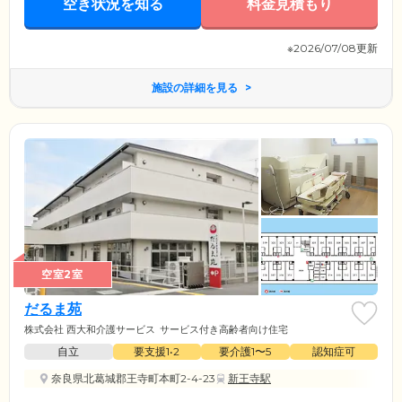
空き状況を知る
料金見積もり
※2026/07/08更新
施設の詳細を見る
空室2室
だるま苑
株式会社 西大和介護サービス
サービス付き高齢者向け住宅
自立
要支援1•2
要介護1〜5
認知症可
奈良県北葛城郡王寺町本町2-4-23
新王寺駅