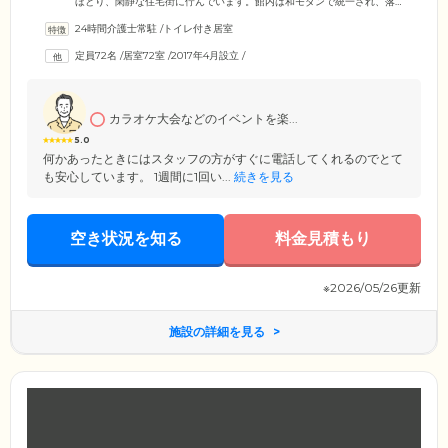
ほとり、閑静な住宅街に佇んでいます。館内は和モダンで統一され、落
ち着いたインテリアと内装がホテルのような高級感を醸し出す、上品な
24時間介護士常駐
/
トイレ付き居室
空間が特徴です。食堂をはじめ談話室や多目的室など共用スペースが多
く設けられており、自然とご入居者様同士の交流が生まれる環境。ま
定員72名
/
居室72室
/
2017年4月設立
/
た、ご入居者様のプライベート空間である居室は、トイレ・洗面台完備
の個室をご用意しました。窓から周辺の景色を一望することができる心
地よい空間です。ほかのご入居者様の目を気にすることなく、のびのび
とお過ごしください。
カラオケ大会などのイベントを楽...
5.0
何かあったときにはスタッフの方がすぐに電話してくれるのでとて
も安心しています。 1週間に1回い...
続きを見る
空き状況を知る
料金見積もり
※2026/05/26更新
施設の詳細を見る