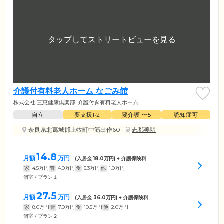
介護付有料老人ホーム なごみ館
株式会社 三恵健康倶楽部
介護付き有料老人ホーム
自立
要支援1•2
要介護1〜5
認知症可
奈良県北葛城郡上牧町中筋出作60-1
志都美駅
14.8
月額
万円
(入居金
18.0
万円) + 介護保険料
家
4.5
万円
管
4.0
万円
食
5.3
万円
他
1.0
万円
個室 / プラン１
27.5
月額
万円
(入居金
36.0
万円) + 介護保険料
家
8.0
万円
管
7.0
万円
食
10.5
万円
他
2.0
万円
個室 / プラン２