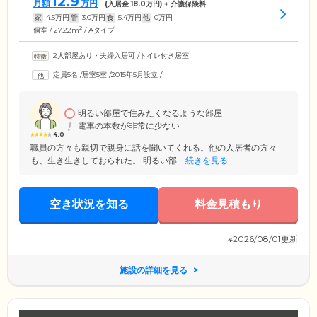
12.9
月額
万円
(入居金
18.0
万円) + 介護保険料
家
4.5
万円
管
3.0
万円
食
5.4
万円
他
0
万円
2
個室 / 27.22m
/ Aタイプ
2人部屋あり・夫婦入居可
/
トイレ付き居室
定員5名
/
居室5室
/
2015年5月設立
/
明るい部屋で住みたくなるような部屋
電車の本数が非常に少ない
4.0
職員の方々も親切で親身に話を聞いてくれる。他の入居者の方々
も、生き生きしておられた。 明るい部...
続きを見る
空き状況を知る
料金見積もり
※2026/08/01更新
施設の詳細を見る