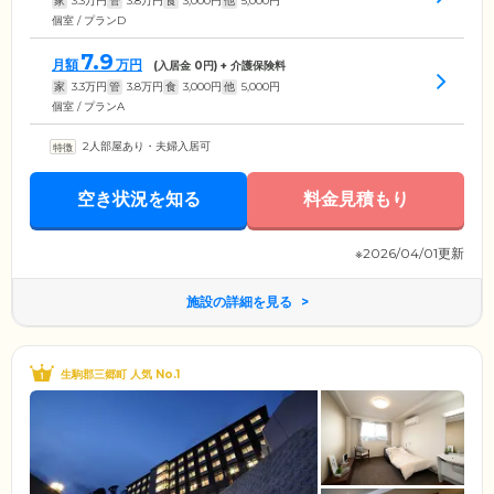
家
3.3
万円
管
3.8
万円
食
3,000
円
他
5,000
円
個室 / プランD
7.9
月額
万円
(入居金
0
円) + 介護保険料
家
3.3
万円
管
3.8
万円
食
3,000
円
他
5,000
円
個室 / プランA
2人部屋あり・夫婦入居可
空き状況を知る
料金見積もり
※2026/04/01更新
施設の詳細を見る
生駒郡三郷町 人気 No.1