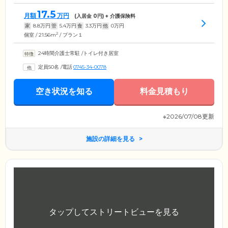
17.5
月額
万円
(入居金
0
円) + 介護保険料
家
8.8
万円
管
5.4
万円
食
3.3
万円
他
0
万円
2
個室 / 21.56m
/ プラン１
24時間介護士常駐
/
トイレ付き居室
定員50名
/
電話
0745-34-0078
空き状況を知る
料金見積もり
※2026/07/08更新
施設の詳細を見る