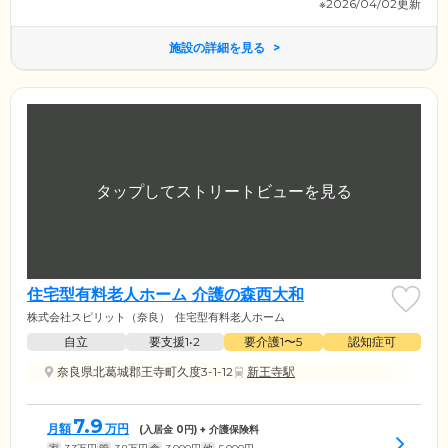
※2026/04/02更新
施設の詳細を見る
住宅型有料老人ホーム 介護の森西大和
株式会社スピリット（奈良）
住宅型有料老人ホーム
自立
要支援1•2
要介護1〜5
認知症可
奈良県北葛城郡王寺町久度3-1-12
新王寺駅
7.9
月額
万円
(入居金
0
円) + 介護保険料