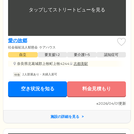
愛の故郷
社会福祉法人郁慈会
ケアハウス
自立
要支援1•2
要介護1~5
認知症可
奈良県北葛城郡上牧町上牧4244
志都美駅
2人部屋あり・夫婦入居可
空き状況を知る
料金見積もり
※2026/04/01更新
施設の詳細を見る