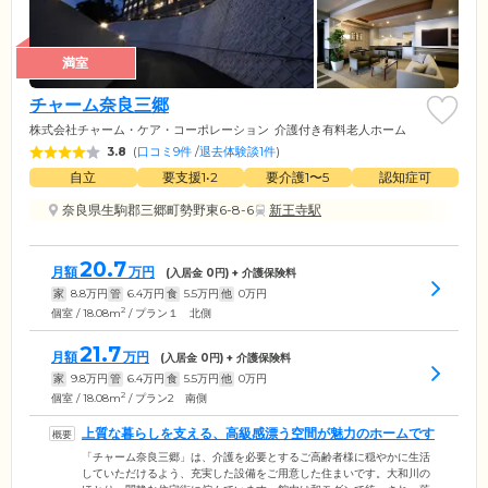
満室
チャーム奈良三郷
株式会社チャーム・ケア・コーポレーション
介護付き有料老人ホーム
3.8
(
口コミ9件
/
退去体験談1件
)
自立
要支援1•2
要介護1〜5
認知症可
奈良県生駒郡三郷町勢野東6-8-6
新王寺駅
20.7
月額
万円
(入居金
0
円) + 介護保険料
家
8.8
万円
管
6.4
万円
食
5.5
万円
他
0
万円
2
個室 / 18.08m
/ プラン１ 北側
21.7
月額
万円
(入居金
0
円) + 介護保険料
家
9.8
万円
管
6.4
万円
食
5.5
万円
他
0
万円
2
個室 / 18.08m
/ プラン2 南側
上質な暮らしを支える、高級感漂う空間が魅力のホームです
「チャーム奈良三郷」は、介護を必要とするご高齢者様に穏やかに生活
していただけるよう、充実した設備をご用意した住まいです。大和川の