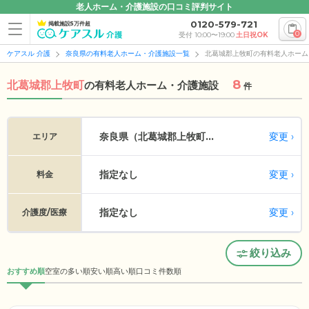
老人ホーム・介護施設の口コミ評判サイト
0120-579-721
掲載施設5万件超
0
受付 10:00〜19:00
土日祝OK
ケアスル 介護
奈良県の有料老人ホーム・介護施設一覧
北葛城郡上牧町の有料老人ホーム
8
北葛城郡上牧町
の
有料老人ホーム・介護施設
件
変更
奈良県（北葛城郡上牧町...
エリア
指定なし
変更
料金
指定なし
変更
介護度/医療
絞り込み
おすすめ順
空室の多い順
安い順
高い順
口コミ件数順