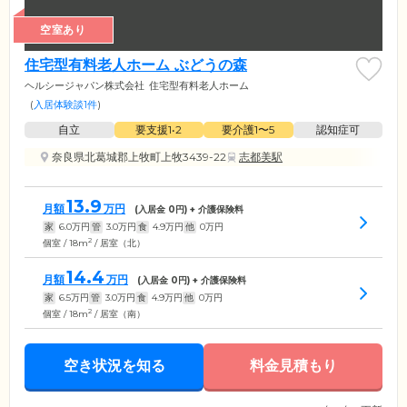
空室あり
住宅型有料老人ホーム ぶどうの森
ヘルシージャパン株式会社
住宅型有料老人ホーム
(
入居体験談1件
)
自立
要支援1•2
要介護1〜5
認知症可
奈良県北葛城郡上牧町上牧3439-22
志都美駅
13.9
月額
万円
(入居金
0
円) + 介護保険料
家
6.0
万円
管
3.0
万円
食
4.9
万円
他
0
万円
2
個室 / 18m
/ 居室（北）
14.4
月額
万円
(入居金
0
円) + 介護保険料
家
6.5
万円
管
3.0
万円
食
4.9
万円
他
0
万円
2
個室 / 18m
/ 居室（南）
空き状況を知る
料金見積もり