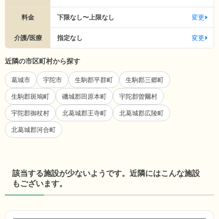
料金
下限なし〜上限なし
変更
介護/医療
指定なし
変更
近隣の市区町村から探す
葛城市
宇陀市
生駒郡平群町
生駒郡三郷町
生駒郡斑鳩町
磯城郡田原本町
宇陀郡曽爾村
宇陀郡御杖村
北葛城郡王寺町
北葛城郡広陵町
北葛城郡河合町
該当する施設が少ないようです。近隣にはこんな施設
もございます。