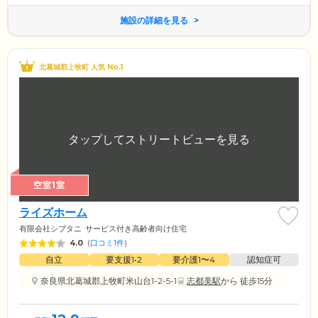
施設の詳細を見る
北葛城郡上牧町 人気 No.1
空室1室
ライズホーム
有限会社シブタニ
サービス付き高齢者向け住宅
4.0
(
口コミ1件
)
自立
要支援1•2
要介護1〜4
認知症可
奈良県北葛城郡上牧町米山台1-2-5-1
志都美駅
から 徒歩15分