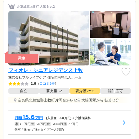
北葛城郡上牧町 人気 No.2
満室
フィオレ・シニアレジデンス上牧
株式会社フルライフケア
住宅型有料老人ホーム
2.8
(
口コミ2件
)
自立
要支援1•2
要介護2〜5
認知症可
奈良県北葛城郡上牧町片岡台2-6-12
大輪田駅
から 徒歩13分
15.6
月額
万円
(入居金
10.0
万円) + 介護保険料
家
6.5
万円
管
5.0
万円
食
8,000
円
他
3.3
万円
2
個室 / 18m
/ 18㎡タイプ(一人部屋)