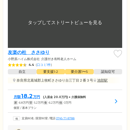
友楽の杜 ささゆり
小野原ハイム株式会社
介護付き有料老人ホーム
4.4
(
口コミ1件
)
自立
要支援1•2
要介護1〜5
認知症可
奈良県北葛城郡上牧町ささゆり台三丁目２番３号
池部駅
18.2
月額
万円
(入居金
20.0
万円) + 介護保険料
家
6.8
万円
管
5.2
万円
食
6.2
万円
他
0
万円
個室 / 基本プラン
定員80名
/
居室80室
/
電話
0745-71-8788