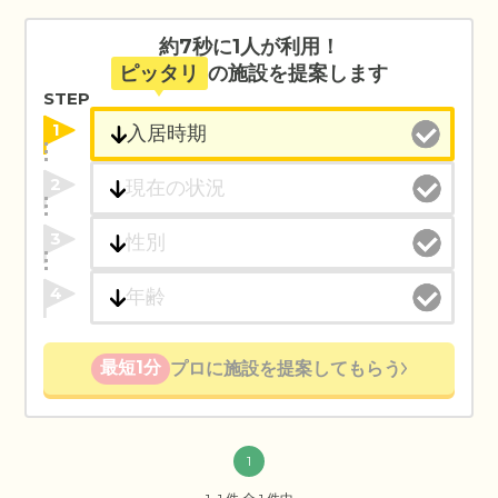
約7秒に1人が利用！
ピッタリ
の施設を提案します
STEP
1
2
3
4
最短1分
プロに施設を提案してもらう
1