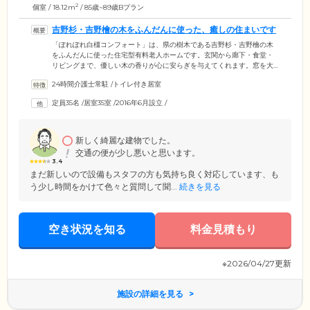
2
個室 / 18.12m
/ 85歳~89歳Bプラン
吉野杉・吉野檜の木をふんだんに使った、癒しの住まいです
「ぽれぽれ白橿コンフォート」は、県の樹木である吉野杉・吉野檜の木
をふんだんに使った住宅型有料老人ホームです。玄関から廊下・食堂・
リビングまで、優しい木の香りが心に安らぎを与えてくれます。窓を大
きく取り、明るい日差しをたっぷり取り込める空間でゆったりと暮らせ
24時間介護士常駐
/
トイレ付き居室
ることもポイントです。介護スタッフは24時間常駐。毎日の安否確認か
ら家事支援・生活介助を行い、みなさまの快適な暮らしを支えます。施
定員35名
/
居室35室
/
2016年6月設立
/
設のとなりには看護師が常駐する「ぽれぽれケアセンター白橿」があ
り、必要な方は訪問看護サービスもご利用いただけます。ワンランク上
の住まいで、上質なシニアライフをお楽しみください。
新しく綺麗な建物でした。
交通の便が少し悪いと思います。
3.4
まだ新しいので設備もスタフの方も気持ち良く対応しています、も
う少し時間をかけて色々と質問して聞...
続きを見る
空き状況を知る
料金見積もり
※2026/04/27更新
施設の詳細を見る