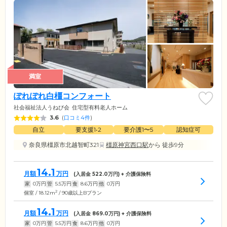
満室
ぽれぽれ白橿コンフォート
社会福祉法人うねび会
住宅型有料老人ホーム
3.6
(
口コミ4件
)
自立
要支援1•2
要介護1〜5
認知症可
奈良県橿原市北越智町321
橿原神宮西口駅
から 徒歩9分
14.1
月額
万円
(入居金
522.0
万円) + 介護保険料
家
0
万円
管
5.5
万円
食
8.6
万円
他
0
万円
2
個室 / 18.12m
/ 90歳以上Bプラン
14.1
月額
万円
(入居金
869.0
万円) + 介護保険料
家
0
万円
管
5.5
万円
食
8.6
万円
他
0
万円