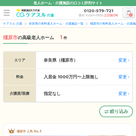
老人ホーム・介護施設の口コミ評判サイト
0120-579-721
掲載施設5万件超
0
受付 10:00〜19:00
土日祝OK
ケアスル 介護
奈良県の有料老人ホーム・介護施設一覧
橿原市の有料老人ホーム・介護施
1
橿原市
の
高級老人ホーム
件
変更
奈良県（橿原市）
エリア
入居金 1000万円〜上限無し
変更
料金
指定なし
変更
介護度/医療
絞り込み
橿原市 人気 No.3