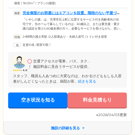
2
個室 / 18.03m
/ プラン2(個室)
完全個室のお部屋にはエアコンを設置。階段のない平屋づく
りです
「いやしの森」は、天理市石上町に位置するサービス付き高齢者向け住
宅です。当ホームで暮らしているのは、60歳以上、または要支援・要介
護の認定を受けた60歳未満の方々。必要なサービスを受けながら、思い
思いに生活を送っています。ご入居のみなさまがお住まいになる居室
24時間介護士常駐
/
2人部屋あり・夫婦入居可
/
トイレ付き居室
は、全10室の完全個室。各居室には、トイレ、洗面台、収納のほか、エ
アコンを設置しており、一年をとおして快適な気温でお過ごしいただけ
定員10名
/
居室10室
/
ます。また、当ホームは、段差をなくし各所に手すりを取り付けたバリ
アフリー設計。平屋のため、階の間を移動する必要もございませんの
で、足腰の弱い方や車いすをご利用の方もご安心ください。
交通アクセスが電車、バス、タク...
施設料金に見合うサービスが提供...
4.0
スタッフ、職員も人あつめに大変なのは、わかるけどももしも入居
者がしんどくなったときは、病院か医...
続きを見る
空き状況を知る
料金見積もり
※2026/04/03更新
施設の詳細を見る