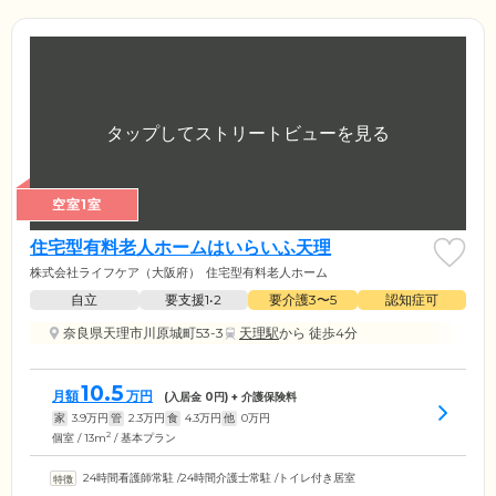
空室1室
住宅型有料老人ホームはいらいふ天理
株式会社ライフケア（大阪府）
住宅型有料老人ホーム
自立
要支援1•2
要介護3〜5
認知症可
奈良県天理市川原城町53-3
天理駅
から 徒歩4分
10.5
月額
万円
(入居金
0
円) + 介護保険料
家
3.9
万円
管
2.3
万円
食
4.3
万円
他
0
万円
2
個室 / 13m
/ 基本プラン
24時間看護師常駐
/
24時間介護士常駐
/
トイレ付き居室