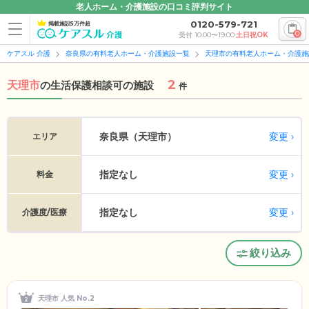
老人ホーム・介護施設の口コミ評判サイト
0120-579-721
掲載施設5万件超
0
受付 10:00〜19:00
土日祝OK
ケアスル 介護
奈良県の有料老人ホーム・介護施設一覧
天理市の有料老人ホーム・介護施
2
天理市
の
生活保護相談可の施設
件
変更
奈良県（天理市）
エリア
指定なし
変更
料金
指定なし
変更
介護度/医療
絞り込み
天理市 人気 No.2