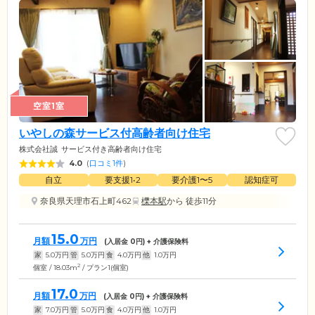
空室1室
いやしの森サービス付高齢者向け住宅
株式会社誠
サービス付き高齢者向け住宅
4.0
(
口コミ1件
)
自立
要支援1•2
要介護1〜5
認知症可
奈良県天理市石上町462
櫟本駅
から 徒歩11分
15.0
月額
万円
(入居金
0
円) + 介護保険料
家
5.0
万円
管
5.0
万円
食
4.0
万円
他
1.0
万円
2
個室 / 18.03m
/ プラン1(個室)
17.0
月額
万円
(入居金
0
円) + 介護保険料
家
7.0
万円
管
5.0
万円
食
4.0
万円
他
1.0
万円