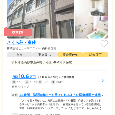
空室1室
さくら荘・高砂
株式会社ヒューマニティー
高齢者住宅
自立
要支援1•2
要介護1〜5
認知症可
兵庫県高砂市荒井町小松原1-19-1
伊保駅
10.6
月額
万円
(入居金
15.5
万円) + 介護保険料
家
4.3
万円
管
4.6
万円
食
1.7
万円
他
0
万円
個室 / Aタイプ
24時間、訪問診療などを受けられるように医療機関と連携
しています
「さくら荘・高砂」は、充実した医療ケアや看護・介護ケアを受けられ
るサービス付き高齢者向け住宅です。在宅医療を行っている医療機関と
連携。24時間体制でバックアップしていただけますので、もしものとき
も安心です。昼夜を問わず、医師による訪問診療や訪問看護を受けられ