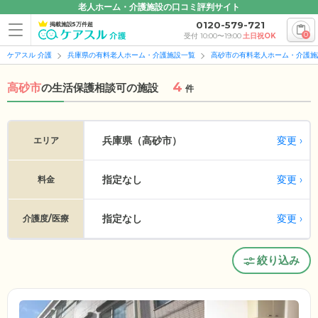
老人ホーム・介護施設の口コミ評判サイト
0120-579-721
掲載施設5万件超
0
受付 10:00〜19:00
土日祝OK
ケアスル 介護
兵庫県の有料老人ホーム・介護施設一覧
高砂市の有料老人ホーム・介護施
4
高砂市
の
生活保護相談可の施設
件
変更
兵庫県（高砂市）
エリア
指定なし
変更
料金
指定なし
変更
介護度/医療
絞り込み