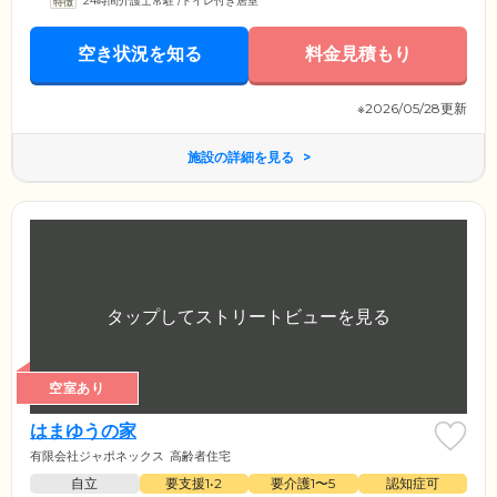
24時間介護士常駐
/
トイレ付き居室
ます。そのほか、薬局との連携も行っていますので、服薬に関する指導
などを居室で受けることが可能です。日常的に医療ケアを必要とする方
や退院されたばかりで定期的な観察が必要な方も一度ご連絡ください。
空き状況を知る
料金見積もり
ご入居いただけるように、介護・看護・医療で協力して、できる限りの
サポートを検討いたします。
※2026/05/28更新
施設の詳細を見る
空室あり
はまゆうの家
有限会社ジャポネックス
高齢者住宅
自立
要支援1•2
要介護1〜5
認知症可