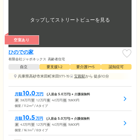
空室あり
ひのでの家
有限会社ジャポネックス
高齢者住宅
自立
要支援1•2
要介護1〜5
認知症可
兵庫県高砂市米田町米田971-19
宝殿駅
から 徒歩10分
10.0
月額
万円
(入居金
5.0
万円) + 介護保険料
家
3.8
万円
管
1.2
万円
食
4.0
万円
他
9,800
円
2
個室 / 11.2m
/ Aタイプ
10.5
月額
万円
(入居金
5.0
万円) + 介護保険料
家
4.3
万円
管
1.2
万円
食
4.0
万円
他
9,800
円
2
個室 / 16.1m
/ Bタイプ