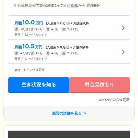
兵庫県高砂市伊保崎南24-7
伊保駅
から 徒歩8分
10.0
月額
万円
(入居金
5.0
万円) + 介護保険料
家
3.8
万円
管
1.2
万円
食
4.0
万円
他
9,800
円
2
個室 / 11.2m
/ Aタイプ
10.5
月額
万円
(入居金
5.0
万円) + 介護保険料
家
4.3
万円
管
1.2
万円
食
4.0
万円
他
9,800
円
2
個室 / 16.1m
/ Bタイプ
トイレ付き居室
空き状況を知る
料金見積もり
※2026/03/24更新
施設の詳細を見る