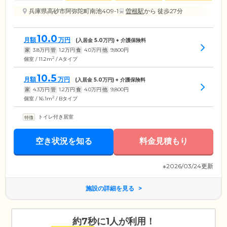
兵庫県高砂市阿弥陀町南池409-1
曽根駅
から 徒歩27分
10.0
月額
万円
(入居金
5.0
万円) + 介護保険料
家
3.8
万円
管
1.2
万円
食
4.0
万円
他
9,800
円
2
個室 / 11.2m
/ Aタイプ
10.5
月額
万円
(入居金
5.0
万円) + 介護保険料
家
4.3
万円
管
1.2
万円
食
4.0
万円
他
9,800
円
2
個室 / 16.1m
/ Bタイプ
トイレ付き居室
空き状況を知る
料金見積もり
※2026/03/24更新
施設の詳細を見る
約7秒に1人が利用！