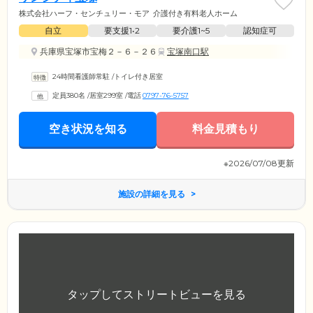
株式会社ハーフ・センチュリー・モア
介護付き有料老人ホーム
自立
要支援1•2
要介護1~5
認知症可
兵庫県宝塚市宝梅２－６－２６
宝塚南口駅
24時間看護師常駐
/
トイレ付き居室
定員380名
/
居室299室
/
電話
0797-76-5757
空き状況を知る
料金見積もり
※2026/07/08更新
施設の詳細を見る