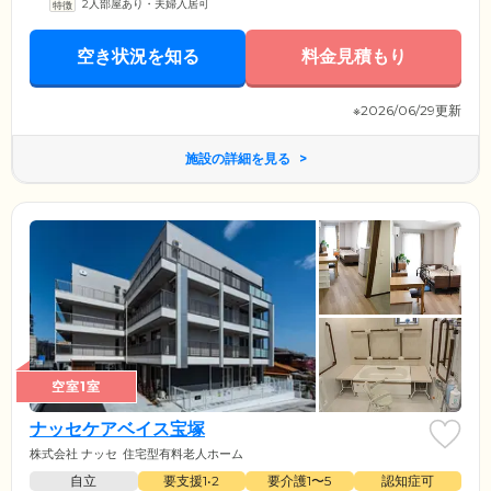
2人部屋あり・夫婦入居可
空き状況を知る
料金見積もり
※2026/06/29更新
施設の詳細を見る
空室1室
ナッセケアベイス宝塚
株式会社 ナッセ
住宅型有料老人ホーム
自立
要支援1•2
要介護1〜5
認知症可