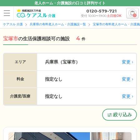
老人ホーム・介護施設の口コミ評判サイト
0120-579-721
掲載施設5万件超
0
受付 10:00〜19:00
土日祝OK
ケアスル 介護
兵庫県の有料老人ホーム・介護施設一覧
宝塚市の有料老人ホーム・介護施
4
宝塚市
の
生活保護相談可の施設
件
変更
兵庫県（宝塚市）
エリア
指定なし
変更
料金
指定なし
変更
介護度/医療
絞り込み