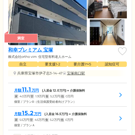
満室
和幸プレミアム 宝塚
株式会社ortho vim
住宅型有料老人ホーム
自立
要支援1•2
要介護1〜5
認知症可
兵庫県宝塚市伊孑志3-14-47
宝塚南口駅
11.1
月額
万円
(入居金
12.0
万円) + 介護保険料
家
4.0
万円
管
1.9
万円
食
5.2
万円
他
0
万円
個室 / プランB（生活保護受給者向けプラン）
15.2
月額
万円
(入居金
16.5
万円) + 介護保険料
家
5.5
万円
管
4.5
万円
食
5.2
万円
他
0
万円
個室 / プランＡ