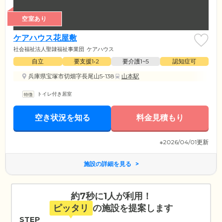
空室あり
ケアハウス花屋敷
社会福祉法人聖隷福祉事業団
ケアハウス
自立
要支援1•2
要介護1~5
認知症可
兵庫県宝塚市切畑字長尾山5-138
山本駅
トイレ付き居室
空き状況を知る
料金見積もり
※2026/04/01更新
施設の詳細を見る
約7秒に1人が利用！
ピッタリ
の施設を提案します
STEP