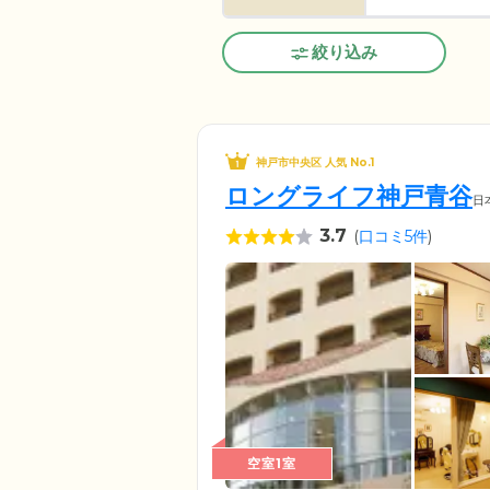
絞り込み
神戸市中央区 人気 No.1
ロングライフ神戸青谷
日
3.7
(
口コミ5件
)
空室1室