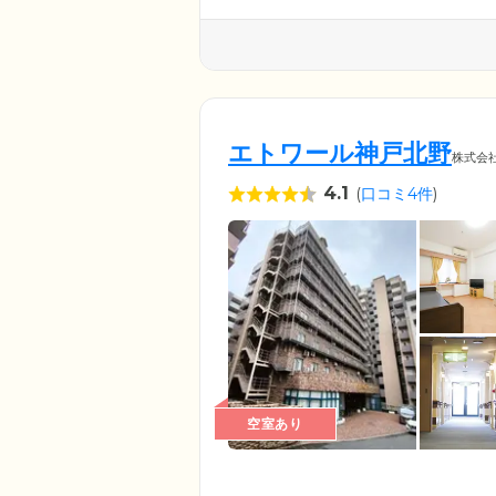
エトワール神戸北野
株式会
4.1
(
口コミ4件
)
空室あり