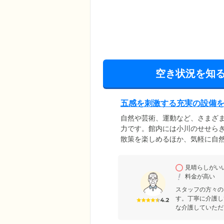
空き状況を知
五感を刺激する充実の設備
自然や芸術、運動など、さまざ
力です。館内には小川のせせら
散策を楽しめるほか、気軽に自
りにご利用いただける温室プー
300人収容のホール「ローマ広
見晴らしがい
室やゲストルームでは、遊びに
料金が高い
スタッフの方々の
す。丁寧に介護し
4.2
な介護していただ