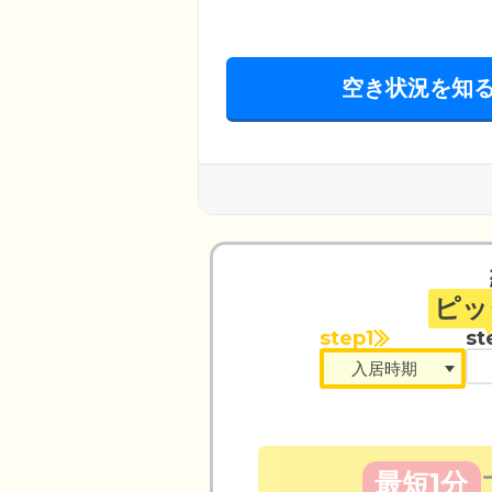
空き状況を知
ピッ
step1
st
最短1分