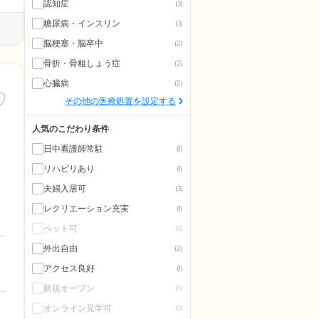
認知症
(3)
糖尿病・インスリン
(3)
脳梗塞・脳卒中
(2)
骨折・骨粗しょう症
(2)
心臓病
(2)
その他の医療処置を設定する
人気のこだわり条件
日中看護師常駐
(1)
リハビリあり
(1)
夫婦入居可
(3)
レクリエーション充実
(1)
ペット可
(0)
外出自由
(2)
アクセス良好
(1)
新規オープン
(0)
オンライン見学可
(0)