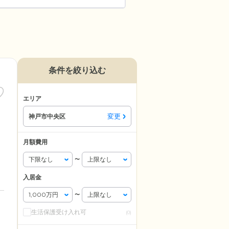
条件を絞り込む
エリア
変更
神戸市中央区
月額費用
〜
入居金
〜
生活保護受け入れ可
(0)