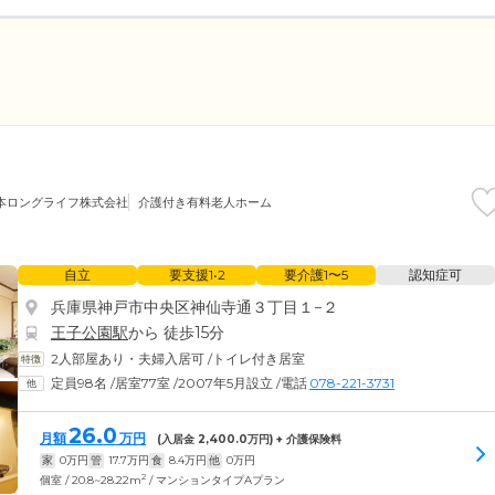
本ロングライフ株式会社
介護付き有料老人ホーム
自立
要支援1•2
要介護1〜5
認知症可
兵庫県神戸市中央区神仙寺通３丁目１−２
王子公園駅
から 徒歩15分
2人部屋あり・夫婦入居可
/
トイレ付き居室
定員98名
/
居室77室
/
2007年5月設立
/
電話
078-221-3731
26.0
月額
万円
(入居金
2,400.0
万円) + 介護保険料
家
0
万円
管
17.7
万円
食
8.4
万円
他
0
万円
2
個室 / 20.8~28.22m
/ マンションタイプAプラン