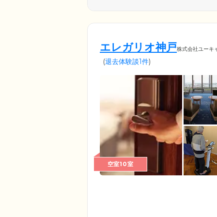
エレガリオ神戸
株式会社ユーキ
(
退去体験談1件
)
空室10室