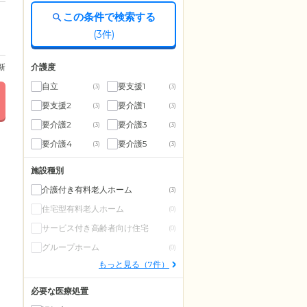
この条件で検索する
(
3
件)
介護度
更新
自立
要支援1
(3)
(3)
要支援2
要介護1
(3)
(3)
要介護2
要介護3
(3)
(3)
要介護4
要介護5
(3)
(3)
施設種別
介護付き有料老人ホーム
(3)
住宅型有料老人ホーム
(0)
サービス付き高齢者向け住宅
(0)
グループホーム
(0)
もっと見る（7件）
必要な医療処置