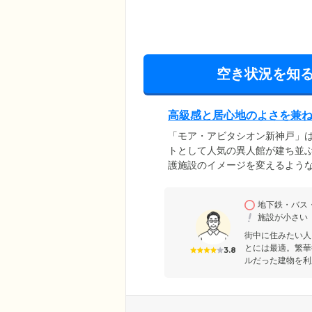
空き状況を知
高級感と居心地のよさを兼
「モア・アビタシオン新神戸」
トとして人気の異人館が建ち並
護施設のイメージを変えるよう
エントランスや、太陽の光が差
浴場などをご用意。ほかのご入
地下鉄・バス
に出かけたりと、悠々自適な毎
施設が小さい
徒歩2分と抜群のアクセス。ご
街中に住みたい人
とには最適。繁華
3.8
ルだった建物を利