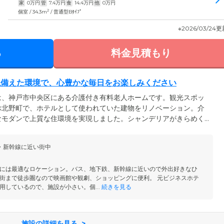
家
0
万円
管
7.4
万円
食
14.4
万円
他
0
万円
2
個室 / 34.3m
/ 普通型Bﾀｲﾌﾟ
※2026/03/24
る
料金見積もり
ね備えた環境で、心豊かな毎日をお楽しみください
は、神戸市中央区にある介護付き有料老人ホームです。観光スポッ
ぶ北野町で、ホテルとして使われていた建物をリノベーション。介
なモダンで上質な住環境を実現しました。シャンデリアがきらめく
し込むレストラン、カラオケなどを楽しめる多目的室、開放的な大
居者様と趣味の活動で盛り上がったり、お天気のよい日にはお散歩
・新幹線に近い街中
日をお過ごしください。また当ホームは、地下鉄「新神戸」駅より
家族様のご来訪にも便利な立地です。
には最適なロケーション。バス、地下鉄、新幹線に近いので外出好きなひ
街まで徒歩圏なので映画館や観劇、ショッピングに便利。 元ビジネスホテ
用しているので、施設が小さい。個...
続きを見る
施設の詳細を見る