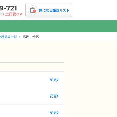
9-721
気になる施設リスト
0
00
土日祝OK
介護施設一覧
高級 中央区
変更
変更
変更