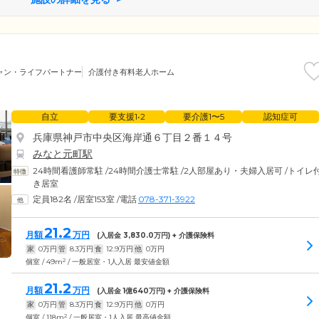
ャン・ライフパートナー
介護付き有料老人ホーム
自立
要支援1•2
要介護1〜5
認知症可
兵庫県神戸市中央区海岸通６丁目２番１４号
みなと元町駅
24時間看護師常駐
/
24時間介護士常駐
/
2人部屋あり・夫婦入居可
/
トイレ
き居室
定員182名
/
居室153室
/
電話
078-371-3922
21.2
月額
万円
(入居金
3,830.0
万円) + 介護保険料
家
0
万円
管
8.3
万円
食
12.9
万円
他
0
万円
2
個室 / 49m
/ 一般居室・1人入居 最安値金額
21.2
月額
万円
(入居金
1
億
640
万円) + 介護保険料
家
0
万円
管
8.3
万円
食
12.9
万円
他
0
万円
2
個室 / 118m
/ 一般居室・1人入居 最高値金額