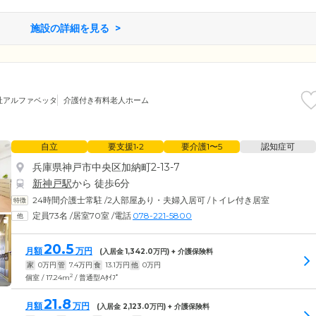
施設の詳細を見る
社アルファベッタ
介護付き有料老人ホーム
自立
要支援1•2
要介護1〜5
認知症可
兵庫県神戸市中央区加納町2-13-7
新神戸駅
から 徒歩6分
24時間介護士常駐
/
2人部屋あり・夫婦入居可
/
トイレ付き居室
定員73名
/
居室70室
/
電話
078-221-5800
20.5
月額
万円
(入居金
1,342.0
万円) + 介護保険料
家
0
万円
管
7.4
万円
食
13.1
万円
他
0
万円
2
個室 / 17.24m
/ 普通型Aﾀｲﾌﾟ
21.8
月額
万円
(入居金
2,123.0
万円) + 介護保険料