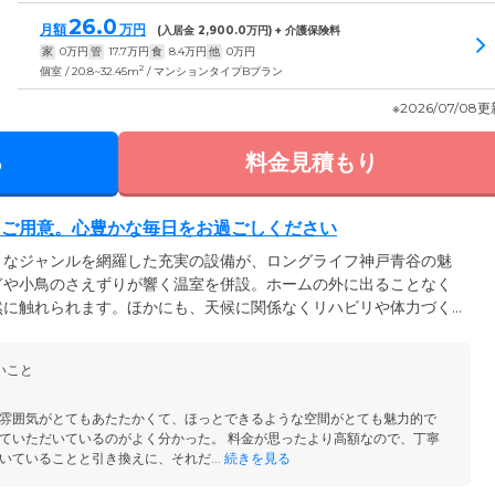
26.0
月額
万円
(入居金
2,900.0
万円) + 介護保険料
家
0
万円
管
17.7
万円
食
8.4
万円
他
0
万円
2
個室 / 20.8~32.45m
/ マンションタイプBプラン
※2026/07/08
る
料金見積もり
をご用意。心豊かな毎日をお過ごしください
まなジャンルを網羅した充実の設備が、ロングライフ神戸青谷の魅
ぎや小鳥のさえずりが響く温室を併設。ホームの外に出ることなく
然に触れられます。ほかにも、天候に関係なくリハビリや体力づく
ルをご用意しています。さらに館内は洋風なインテリアで統一し、
場」では、音楽会などのイベントを実施。優雅な時間の流れる談話
いこと
いらしたご家族様やご友人様との時間をお楽しみください。
雰囲気がとてもあたたかくて、ほっとできるような空間がとても魅力的で
ていただいているのがよく分かった。 料金が思ったより高額なので、丁寧
いていることと引き換えに、それだ...
続きを見る