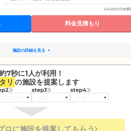
※2026/07/08
る
料金見積もり
施設の詳細を見る
約7秒に1人が利用！
タリ
の施設を提案します
ep2
step3
step4
プロに施設を提案してもらう