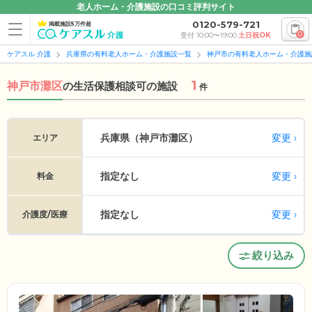
老人ホーム・介護施設の口コミ評判サイト
0120-579-721
掲載施設5万件超
0
受付 10:00〜19:00
土日祝OK
ケアスル 介護
兵庫県の有料老人ホーム・介護施設一覧
神戸市の有料老人ホーム・介護施
1
神戸市灘区
の
生活保護相談可の施設
件
変更
兵庫県（神戸市灘区）
エリア
指定なし
変更
料金
指定なし
変更
介護度/医療
絞り込み