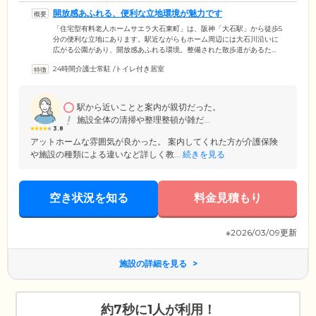
開放感あふれる、便利な立地環境が魅力です
「住宅型有料老人ホームサエラ大石東町」は、阪神「大石駅」から徒歩5
分の便利な立地にあります。駅近ながらもホーム周辺には大石川沿いに
広がる公園があり、開放感あふれる環境。整備された散歩道があるた
め、お天気のよい日には日光浴をしながら四季折々の草花を愛でるな
24時間介護士常駐
/
トイレ付き居室
ど、思いおもいにお過ごしいただけます。当ホームでは、生活上の過度
な制限は設けておりませんので、これまでと同じようにご家族様やご友
人様との時間も大切にしていただけます。長年住み慣れたご自宅のよう
な、愛着を感じていただけるホームづくりを目指しています。
駅から近いことと案内が親切だった。
施設全体の清掃や整理整頓が雑だ...
3.8
アットホームな雰囲気が良かった。 案内してくれた方が介護保険
や施設の種類による違いなど詳しく教...
続きを見る
空き状況を知る
料金見積もり
※2026/03/09更新
施設の詳細を見る
約7秒に1人が利用！