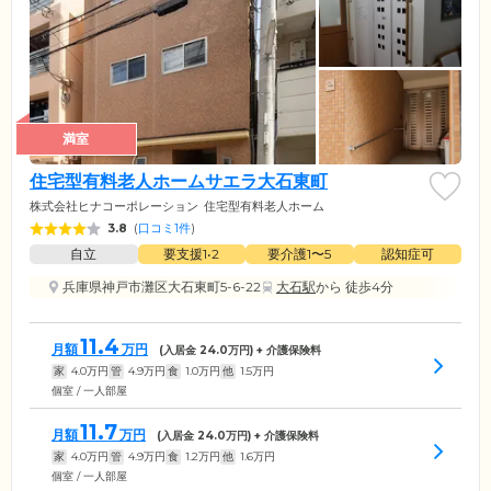
満室
住宅型有料老人ホームサエラ大石東町
株式会社ヒナコーポレーション
住宅型有料老人ホーム
3.8
(
口コミ1件
)
自立
要支援1•2
要介護1〜5
認知症可
兵庫県神戸市灘区大石東町5-6-22
大石駅
から 徒歩4分
11.4
月額
万円
(入居金
24.0
万円) + 介護保険料
家
4.0
万円
管
4.9
万円
食
1.0
万円
他
1.5
万円
個室 / 一人部屋
11.7
月額
万円
(入居金
24.0
万円) + 介護保険料
家
4.0
万円
管
4.9
万円
食
1.2
万円
他
1.6
万円
個室 / 一人部屋