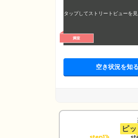
満室
空き状況を知
ピッ
step1
st