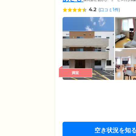
4.2
(
口コミ1件
)
満室
空き状況を知