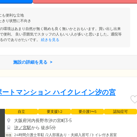
にも便利な立地
たきり状態に不向き
の環境はあまり自然が無く眺めも良く無いかとおもいます。買い出し出来
で便利。 良い雰囲気でスタッフの人もいい人が多いと思いました。通院等
るのでありがたいです。
続きを見る
施設の詳細を見る
ポートマンション ハイクレイン汐の宮
自立
要支援1•2
要介護1〜5
認知症可
大阪府河内長野市汐の宮町3-5
汐ノ宮駅
から 徒歩5分
24時間介護士常駐
/
2人部屋あり・夫婦入居可
/
トイレ付き居室