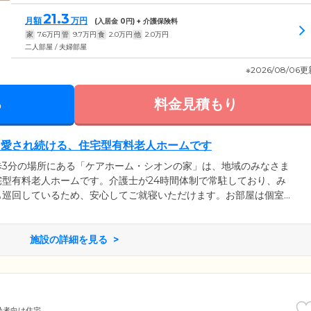
21.3
月額
万円
(入居金
0
円) + 介護保険料
家
7.6
万円
管
9.7
万円
食
2.0
万円
他
2.0
万円
二人部屋 / 夫婦部屋
※2026/08/06
る
料金見積もり
ら愛され続ける、住宅型有料老人ホームです
歩3分の場所にある「ケアホーム・シオンの家」は、地域のみなさま
型有料老人ホームです。介護士が24時間体制で常駐しており、み
も巡回しているため、安心してご就寝いただけます。お部屋は個室
ースコール、洗面台を標準装備。収納も備え付けてありますので、
納できます。入居金は不要、初期費用を低コストに抑えられること
に介護度が上がり、寝たきりになった場合も、退去の必要はござい
施設の詳細を見る
めてサポートを行います。
齢者向け住宅