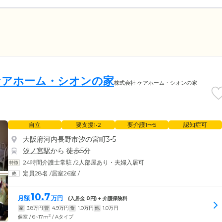
ケアホーム・シオンの家
株式会社 ケアホーム・シオンの家
自立
要支援1•2
要介護1〜5
認知症可
大阪府河内長野市汐の宮町3-5
汐ノ宮駅
から 徒歩5分
24時間介護士常駐
/
2人部屋あり・夫婦入居可
定員28名
/
居室26室
/
10.7
月額
万円
(入居金
0
円) + 介護保険料
家
3.8
万円
管
4.9
万円
食
1.0
万円
他
1.0
万円
2
個室 / 6~17m
/ Aタイプ