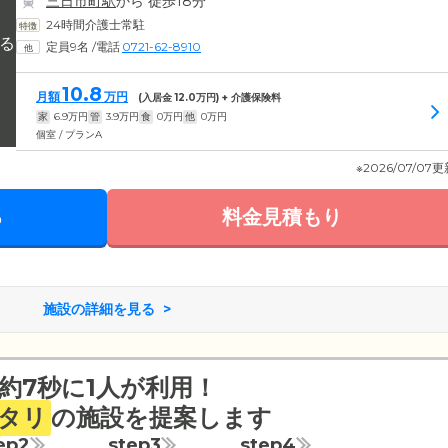
三日市町駅
から 徒歩18分
24時間介護士常駐
定員9名
/
電話
0721-62-8910
10.8
月額
万円
(入居金
12.0
万円) + 介護保険料
家
6.9
万円
管
3.9
万円
食
0
万円
他
0
万円
個室 / プランA
※2026/07/07
る
料金見積もり
施設の詳細を見る
約7秒に1人が利用！
タリ
の施設を提案します
ep2
step3
step4