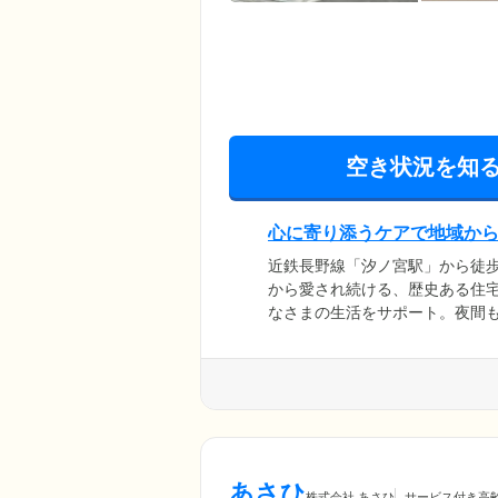
空き状況を知
心に寄り添うケアで地域か
近鉄長野線「汐ノ宮駅」から徒
から愛され続ける、歴史ある住宅
なさまの生活をサポート。夜間
となり、エアコン、トイレ、ナ
ご入居初日から大切な衣服を収
も大きな魅力。また、ご入居後
ません。生涯にわたり、心を込
あさひ
株式会社 あさひ
サービス付き高