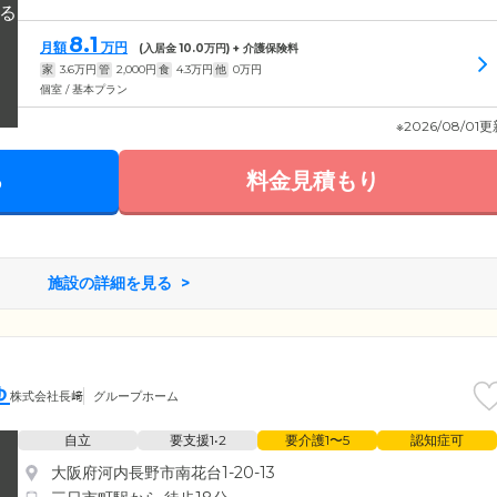
8.1
月額
万円
(入居金
10.0
万円) + 介護保険料
家
3.6
万円
管
2,000
円
食
4.3
万円
他
0
万円
個室 / 基本プラン
※2026/08/01
る
料金見積もり
施設の詳細を見る
ゅ
株式会社長﨑
グループホーム
自立
要支援1•2
要介護1〜5
認知症可
大阪府河内長野市南花台1-20-13