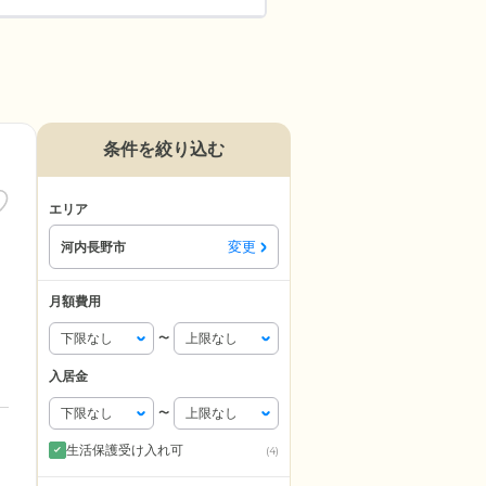
条件を絞り込む
エリア
変更
河内長野市
月額費用
〜
入居金
〜
生活保護受け入れ可
(4)