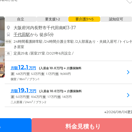
自立
要支援1•2
要介護3〜5
認知症可
大阪府河内長野市千代田南町3-37
千代田駅
から 徒歩5分
24時間看護師常駐
/
24時間介護士常駐
/
2人部屋あり・夫婦入居可
/
トイレ
き居室
定員29名
/
居室27室
/
2021年6月設立
/
12.1
月額
万円
(入居金
10.0
万円) + 介護保険料
家
4.8
万円
管
5.3
万円
食
1.1
万円
他
9,000
円
2
個室 / 18m
/ プラン1
19.1
月額
万円
(入居金
10.0
万円) + 介護保険料
家
5.0
万円
管
10.6
万円
食
1.7
万円
他
1.8
万円
2
二人部屋 / 24m
/ プラン2
※2026/08/06
る
料金見積もり