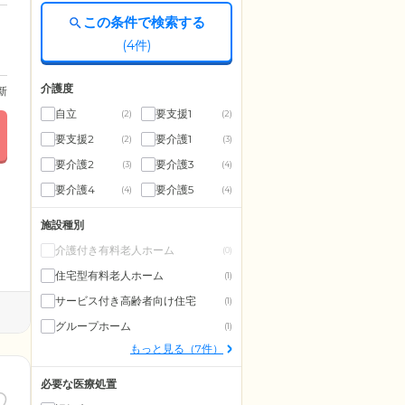
この条件で検索する
(
4
件)
介護度
更新
自立
要支援1
(2)
(2)
要支援2
要介護1
(2)
(3)
要介護2
要介護3
(3)
(4)
要介護4
要介護5
(4)
(4)
施設種別
介護付き有料老人ホーム
(0)
住宅型有料老人ホーム
(1)
サービス付き高齢者向け住宅
(1)
グループホーム
(1)
もっと見る（7件）
必要な医療処置