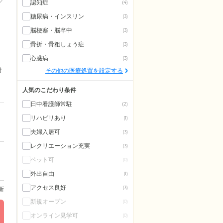
認知症
(4)
糖尿病・インスリン
(3)
脳梗塞・脳卒中
(3)
骨折・骨粗しょう症
(3)
心臓病
(3)
付
その他の医療処置を設定する
人気のこだわり条件
日中看護師常駐
(2)
リハビリあり
(1)
夫婦入居可
(3)
レクリエーション充実
(3)
ペット可
(0)
外出自由
(1)
アクセス良好
(3)
更新
新規オープン
(0)
オンライン見学可
(0)