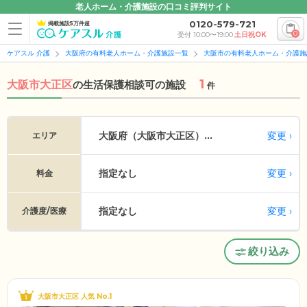
老人ホーム・介護施設の口コミ評判サイト
0120-579-721
掲載施設5万件超
0
受付 10:00〜19:00
土日祝OK
ケアスル 介護
大阪府の有料老人ホーム・介護施設一覧
大阪市の有料老人ホーム・介護施
1
大阪市大正区
の
生活保護相談可の施設
件
変更
大阪府（大阪市大正区）...
エリア
指定なし
変更
料金
指定なし
変更
介護度/医療
絞り込み
大阪市大正区 人気 No.1