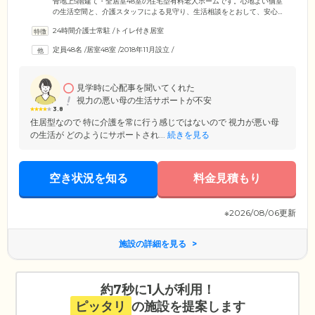
骨地上5階建て・全居室48室の住宅型有料老人ホームです。心地よい個室
の生活空間と、介護スタッフによる見守り、生活相談をとおして、安心
で豊かな毎日をお手伝いします。介護・医療ケアが必要な方は、外部の
24時間介護士常駐
/
トイレ付き居室
訪問介護・訪問看護サービスをご利用可能です。最新型の寝たままで快
適に入浴できる機械浴槽や、手すり付きのトイレを備えていますので、
定員48名
/
居室48室
/
2018年11月設立
/
快適に介護ケアを受けられます。胃ろう・尿バルーンなど、医療的ケア
が必要な方も、安心してご入居ください。週1回、提携クリニックによる
訪問診療も実施。緊急時には往診や入院先手配なども、責任を持って対
応します。
見学時に心配事を聞いてくれた
視力の悪い母の生活サポートが不安
3.8
住居型なので 特に介護を常に行う感じではないので 視力が悪い母
の生活が どのようにサポートされ...
続きを見る
空き状況を知る
料金見積もり
※2026/08/06更新
施設の詳細を見る
約7秒に1人が利用！
ピッタリ
の施設を提案します