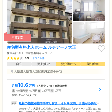
空室3室
住宅型有料老人ホーム ルチアーノ大正
株式会社 ACE
住宅型有料老人ホーム
3.9
(
口コミ4件
)
自立
要支援1•2
要介護1〜5
認知症可
大阪府大阪市大正区南恩加島6-9-12
10.6
月額
万円
(入居金
0
円) + 介護保険料
家
4.0
万円
管
4.3
万円
食
2.3
万円
他
0
万円
2
個室 / 13m
/ Aタイプ
最新の機械浴槽や手すり付きトイレを完備。介護が必要な方
も安心です
2016年4月、大阪市の住宅街のなかに開設した「ルチアーノ大正」は、鉄