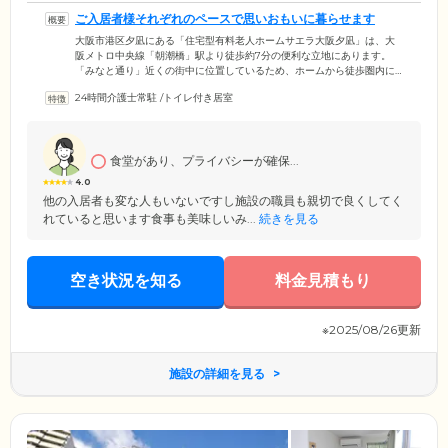
ご入居者様それぞれのペースで思いおもいに暮らせます
大阪市港区夕凪にある「住宅型有料老人ホームサエラ大阪夕凪」は、大
阪メトロ中央線「朝潮橋」駅より徒歩約7分の便利な立地にあります。
「みなと通り」近くの街中に位置しているため、ホームから徒歩圏内に
複数の医療施設やデイサービス、飲食店などが点在。ご入居者様それぞ
24時間介護士常駐
/
トイレ付き居室
れのペースで、有意義な毎日をお過ごしいただける環境です。当ホーム
では生活上の過度な制限は設けておりませんので、駅前でショッピング
をしたり、近くの公園にお散歩に出かけたりと、自由にお過ごしくださ
い。ご家族様との面会やご友人様とのお出かけなど、これまでと同じよ
食堂があり、プライバシーが確保...
うに楽しんでいただけます。
4.0
他の入居者も変な人もいないですし施設の職員も親切で良くしてく
れていると思います食事も美味しいみ...
続きを見る
空き状況を知る
料金見積もり
※2025/08/26更新
施設の詳細を見る