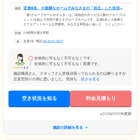
定員6名、小規模なホームでみなさまの「自立」した生活を
支援します
「第1グループホームやすらぎ」は、認知症の方々が少人数のグループ(ユ
ニット)を組んで共同で暮らすグループホームです。定員6名と小規模で
とてもアットホームな雰囲気。みなさま和気あいあいと、コミュニケー
ションを楽しまれています。当施設では、お一人おひとりが可能な範囲
24時間介護士常駐
で掃除や洗濯といった家事を分担することで、ご入居のみなさまの「自
立」した生活を支援。集団のなかでの役割を持つことや、ほかの方の役
定員1名
/
電話
06-6574-0607
に立てることが、ご自身の喜びや生きがいにつながります。ご入居のみ
なさまが自分らしい生活を見つけられるよう、スタッフ一同サポートい
たします。
全体的に可もなく不可もなくです。
全体的に可もなく不可もなく普通です。
2.2
施設職員さん、スタッフさん皆様頑張っておられるのは解りますが
正直空回りの用に思いました。気持ち...
続きを見る
空き状況を知る
料金見積もり
※2026/07/08更新
施設の詳細を見る