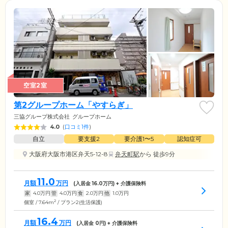
空室2室
第2グループホーム「やすらぎ」
三協グループ株式会社
グループホーム
4.0
(
口コミ1件
)
自立
要支援2
要介護1〜5
認知症可
大阪府大阪市港区弁天5-12-8
弁天町駅
から 徒歩9分
11.0
月額
万円
(入居金
16.0
万円) + 介護保険料
家
4.0
万円
管
4.0
万円
食
2.0
万円
他
1.0
万円
2
個室 / 7.64m
/ プラン2(生活保護)
16.4
月額
万円
(入居金
0
円) + 介護保険料