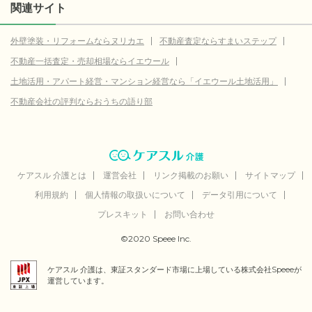
関連サイト
外壁塗装・リフォームならヌリカエ
不動産査定ならすまいステップ
不動産一括査定・売却相場ならイエウール
土地活用・アパート経営・マンション経営なら「イエウール土地活用」
不動産会社の評判ならおうちの語り部
ケアスル 介護とは
運営会社
リンク掲載のお願い
サイトマップ
利用規約
個人情報の取扱いについて
データ引用について
プレスキット
お問い合わせ
©2020 Speee Inc.
ケアスル 介護は、東証スタンダード市場に上場している株式会社Speeeが
運営しています。