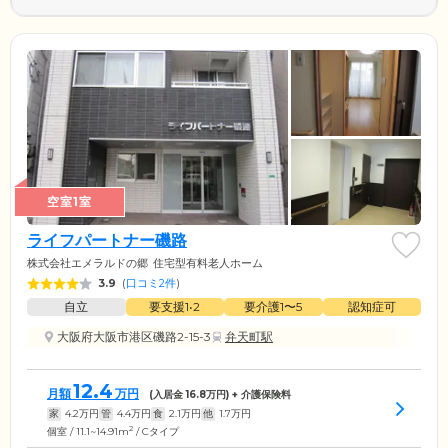
空室1室
ライフパートナー磯路
株式会社エメラルドの郷
住宅型有料老人ホーム
3.9
(
口コミ2件
)
自立
要支援1•2
要介護1〜5
認知症可
大阪府大阪市港区磯路2-15-3
弁天町駅
12.4
月額
万円
(入居金
16.8
万円) + 介護保険料
家
4.2
万円
管
4.4
万円
食
2.1
万円
他
1.7
万円
2
個室 / 11.1~14.91m
/ Cタイプ