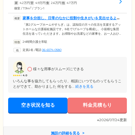
家
4.2
万円
管
4.9
万円
食
2.6
万円
他
4.7
万円
2
個室 / 7.9m
/ プラン1
家事を分担し、日常のなかに役割や生きがいを見出せるよう
サポートします
「第2グループホームやすらぎ」は、認知症の方々の生活を支援するアッ
トホームな介護福祉施設です。8名で1グループを構成し、小規模な集団
生活を送っていただきます。お掃除やお洗濯などの家事を、お一人おひ
とりの可能な範囲で分担。集団生活におけるご自身の役割や生きがいを
24時間介護士常駐
見つけられるような、豊かな毎日をご提供する施設づくりを目指してお
ります。ご自身で生活できる「自立」の状態を目指すことで、よりハリ
定員2名
/
電話
06-6574-0580
のある生活を送っていただけるよう、スタッフ一同全力でサポート。ご
入居者様とスタッフがともに笑っていられるような、笑顔が絶えない明
るい雰囲気づくりに努めています。
様々な用事がスムーズにできる
4.0
いろんな事を協力してもらったり、相談にいつでものってもらうこ
とができて、助かりました 何をする...
続きを見る
空き状況を知る
料金見積もり
※2026/07/24更新
施設の詳細を見る