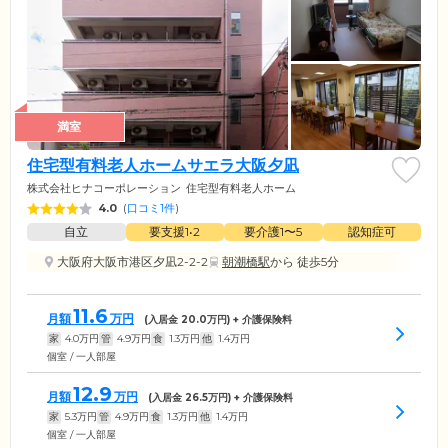
満室
住宅型有料老人ホームサエラ大阪夕凪
株式会社ヒナコーポレーション
住宅型有料老人ホーム
4.0
(
口コミ1件
)
自立
要支援1•2
要介護1〜5
認知症可
大阪府大阪市港区夕凪2-2-2
朝潮橋駅
から 徒歩5分
11.6
月額
万円
(入居金
20.0
万円) + 介護保険料
家
4.0
万円
管
4.9
万円
食
1.3
万円
他
1.4
万円
個室 / 一人部屋
12.9
月額
万円
(入居金
26.5
万円) + 介護保険料
家
5.3
万円
管
4.9
万円
食
1.3
万円
他
1.4
万円
個室 / 一人部屋