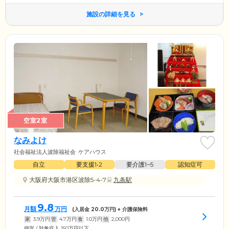
施設の詳細を見る
空室2室
なみよけ
社会福祉法人波除福祉会
ケアハウス
自立
要支援1•2
要介護1~5
認知症可
大阪府大阪市港区波除5-4-7
九条駅
9.8
月額
万円
(入居金
20.0
万円) + 介護保険料
家
3.9
万円
管
4.7
万円
食
1.0
万円
他
2,000
円
個室 / 対象収入 150万円以下