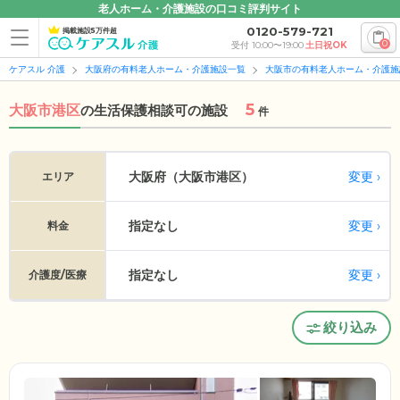
老人ホーム・介護施設の口コミ評判サイト
0120-579-721
掲載施設5万件超
0
受付 10:00〜19:00
土日祝OK
ケアスル 介護
大阪府の有料老人ホーム・介護施設一覧
大阪市の有料老人ホーム・介護施
5
大阪市港区
の
生活保護相談可の施設
件
変更
大阪府（大阪市港区）
エリア
指定なし
変更
料金
指定なし
変更
介護度/医療
絞り込み