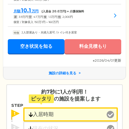
10.1
月額
万円
(入居金
20.0
万円) + 介護保険料
家
3.9
万円
管
4.7
万円
食
1.3
万円
他
2,000
円
個室 / 対象収入 150万1円～160万円
2人部屋あり・夫婦入居可
/
トイレ付き居室
空き状況を知る
料金見積もり
※2026/04/01更新
施設の詳細を見る
約7秒に1人が利用！
ピッタリ
の施設を提案します
STEP
1
2