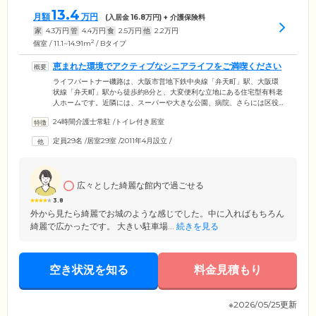
13.4
月額
万円
(入居金
16.8
万円) + 介護保険料
家
4.3
万円
管
4.4
万円
食
2.5
万円
他
2.2
万円
2
個室 / 11.1~14.91m
/ Bタイプ
恵まれた環境でアクティブなシニアライフをご満喫ください
ライフパートナー磯路は、大阪市営地下鉄中央線「弁天町」駅、大阪環
状線「弁天町」駅から徒歩約8分と、大変便利な立地にある住宅型有料老
人ホームです。近隣には、スーパーや大きな公園、病院、さらには区役
所や郵便局、警察署といった公共機関もあり、生活に必要な施設が揃っ
24時間介護士常駐
/
トイレ付き居室
た住みやすい環境です。また治安もよく、お散歩やお買い物にも安心し
てお出かけしていただけます。お部屋は全室個室となっており、ご家族
定員29名
/
居室29室
/
2011年4月設立
/
様やご友人様のご来訪も自由です。ご入居者様のライフスタイルに合わ
せて、充実したシニアライフを送っていただける住まいです。
広々とした綺麗な館内で過ごせる
3.8
外から見たら綺麗でお城のような感じでした。中に入ればもちろん
綺麗で広かったです。 大きい駐車場...
続きを見る
空き状況を知る
料金見積もり
※2026/05/25更新