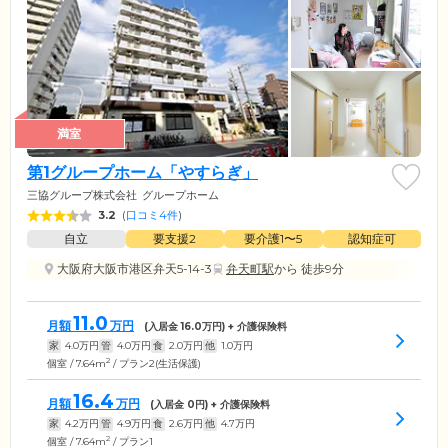
満室
第1グループホーム「やすらぎ」
三協グループ株式会社
グループホーム
3.2
(
口コミ4件
)
自立
要支援2
要介護1〜5
認知症可
大阪府大阪市港区弁天5-14-3
弁天町駅
から 徒歩9分
11.0
月額
万円
(入居金
16.0
万円) + 介護保険料
家
4.0
万円
管
4.0
万円
食
2.0
万円
他
1.0
万円
2
個室 / 7.64m
/ プラン2(生活保護)
16.4
月額
万円
(入居金
0
円) + 介護保険料
家
4.2
万円
管
4.9
万円
食
2.6
万円
他
4.7
万円
2
個室 / 7.64m
/ プラン1