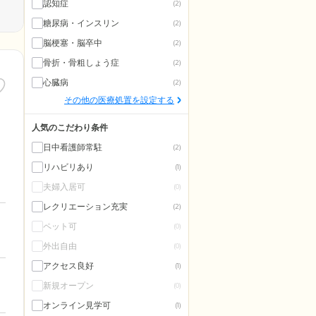
認知症
(2)
糖尿病・インスリン
(2)
脳梗塞・脳卒中
(2)
骨折・骨粗しょう症
(2)
心臓病
(2)
その他の医療処置を設定する
人気のこだわり条件
日中看護師常駐
(2)
リハビリあり
(1)
夫婦入居可
(0)
レクリエーション充実
(2)
ペット可
(0)
外出自由
(0)
アクセス良好
(1)
新規オープン
(0)
オンライン見学可
(1)