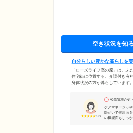
空き状況を知
自分らしい豊かな暮らしを
「ローズライフ高の原」は、ふ
住宅街に位置する、介護付き有
身体状況の方が暮らしています
生活をお過ごしの方は、お散歩
るラウンジでは、お仲間と談笑
私鉄電車が近
す。ほかにも、自然豊かな中庭
る大浴場もご用意しており、ご
ケアマネージャや
師がいて健康面を
5.0
の機能面もしっか