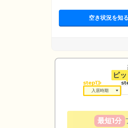
空き状況を知
ピッ
step1
st
最短1分