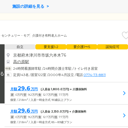
施設の詳細を見る
・センチュリー・モア
介護付き有料老人ホーム
自立
要支援1•2
要介護1〜5
認知症可
京都府木津川市市坂六本木76
高の原駅
24時間看護師常駐
/
24時間介護士常駐
/
トイレ付き居室
定員143名
/
居室122室
/
2000年4月設立
/
電話
0774-73-8811
29.6
月額
万円
(入居金
1,800.0
万円) + 介護保険料
家
0
万円
管
9.2
万円
食
12.7
万円
他
7.7
万円
2
個室 / 21.8m
/ 入居一時金方式 90歳以上プラン
29.6
月額
万円
(入居金
2,150.0
万円) + 介護保険料
家
0
万円
管
9.2
万円
食
12.7
万円
他
7.7
万円
2
個室 / 21.8m
/ 入居一時金方式 85～89歳プラン