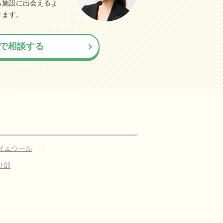
る施設に出会えるよ
きます。
で相談する
イエウール
り部