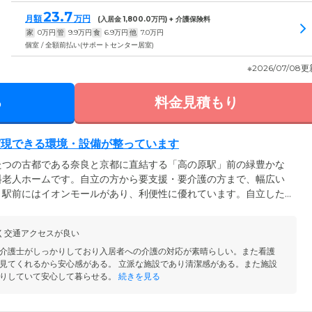
23.7
月額
万円
(入居金
1,800.0
万円) + 介護保険料
家
0
万円
管
9.9
万円
食
6.9
万円
他
7.0
万円
個室 / 全額前払い(サポートセンター居室)
※2026/07/08
る
料金見積もり
実現できる環境・設備が整っています
たつの古都である奈良と京都に直結する「高の原駅」前の緑豊かな
料老人ホームです。自立の方から要支援・要介護の方まで、幅広い
。駅前にはイオンモールがあり、利便性に優れています。自立した
や遠出にも便利です。また、リゾートホテルを思わせる賑わいのあ
したり、休憩したりして、思いおもいの時間をお過ごしいただけま
く交通アクセスが良い
や、ビリヤード台のあるプレイルーム・ライブラリ、露天風呂のあ
自身のペースで自由にお過ごしいただける環境です。
介護士がしっかりしており入居者への介護の対応が素晴らしい。また看護
見てくれるから安心感がある。 立派な施設であり清潔感がある。また施設
りしていて安心して暮らせる。
続きを見る