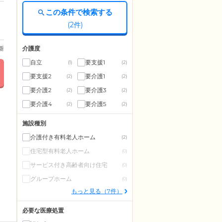
この条件で検索する
(
2
件)
介護度
更新
自立
要支援1
(1)
(2)
要支援2
要介護1
(2)
(2)
要介護2
要介護3
(2)
(2)
要介護4
要介護5
(2)
(2)
施設種別
介護付き有料老人ホーム
(2)
住宅型有料老人ホーム
(0)
サービス付き高齢者向け住宅
(0)
グループホーム
(0)
もっと見る（7件）
必要な医療処置