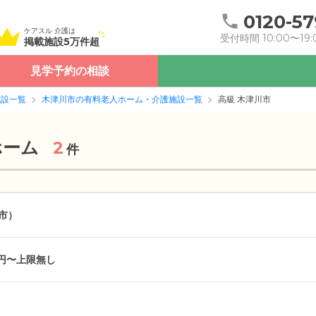
0120-57
ケアスル 介護は
受付時間 10:00〜19:
掲載施設5万件超
見学予約の相談
施設一覧
木津川市の有料老人ホーム・介護施設一覧
高級 木津川市
ホーム
2
件
市）
万円〜上限無し