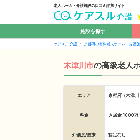
老人ホーム・介護施設の口コミ評判サイト
施設を探す
ケアスル 介護
京都府の有料老人ホーム・介護
の
高級老人
木津川市
エリア
京都府（木津川
料金
入居金 1000
介護度/医療
指定なし