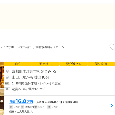
OKライフサポート株式会社
介護付き有料老人ホーム
自立
要支援1•2
要介護1〜5
認知症可
京都府木津川市相楽台9-1-5
山田川駅
から 徒歩18分
24時間看護師常駐
/
トイレ付き居室
定員220名
/
居室129室
/
16.8
月額
万円
(入居金
3,280.0
万円) + 介護保険料
家
0
万円
管
9.9
万円
食
6.9
万円
他
0
万円
個室 / ご入居人数1人