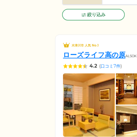
絞り込み
木津川市 人気 No.1
ローズライフ高の原
ALS
4.2
(
口コミ7件
)