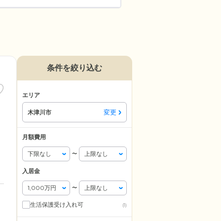
条件を絞り込む
エリア
変更
木津川市
月額費用
〜
入居金
〜
生活保護受け入れ可
(1)