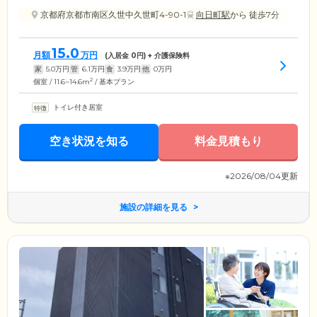
京都府京都市南区久世中久世町4-90-1
向日町駅
から 徒歩7分
15.0
月額
万円
(入居金
0
円) + 介護保険料
家
5.0
万円
管
6.1
万円
食
3.9
万円
他
0
万円
2
個室 / 11.6~14.6m
/ 基本プラン
トイレ付き居室
空き状況を知る
料金見積もり
※2026/08/04更新
施設の詳細を見る