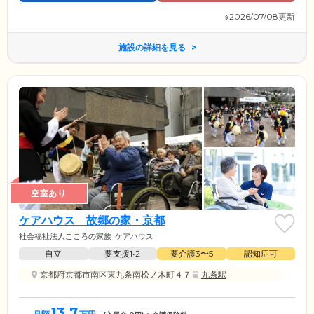
さい。
※2026/07/08更新
施設の詳細を見る
空室あり
ケアハウス 故郷の家・京都
社会福祉法人こころの家族
ケアハウス
自立
要支援1•2
要介護3〜5
認知症可
京都府京都市南区東九条南松ノ木町４７
九条駅
13.7