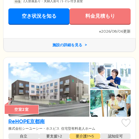
2人部屋あり・夫婦入居可
/
トイレ付き居室
空き状況を知る
料金見積もり
※2026/08/06更新
施設の詳細を見る
空室2室
ReHOPE京都南
株式会社シーユーシー・ホスピス
住宅型有料老人ホーム
自立
要支援1•2
要介護1〜5
認知症可