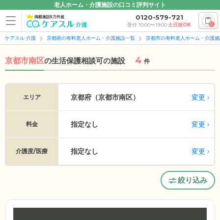
老人ホーム・介護施設の口コミ評判サイト
0120-579-721
掲載施設5万件超
0
受付 10:00〜19:00
土日祝OK
ケアスル 介護
京都府の有料老人ホーム・介護施設一覧
京都市の有料老人ホーム・介護施
4
京都市南区
の
生活保護相談可の施設
件
変更
京都府（京都市南区）
エリア
指定なし
変更
料金
指定なし
変更
介護度/医療
絞り込み