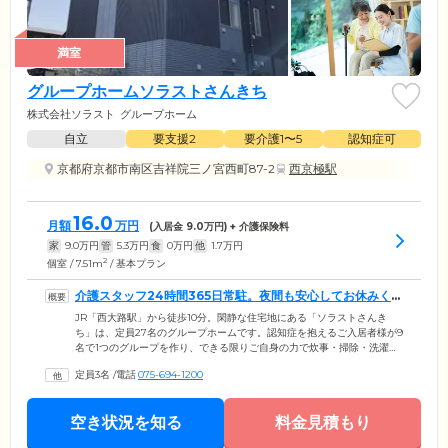
満室
グループホームソラストさんきち
株式会社ソラスト
グループホーム
自立
要支援2
要介護1〜5
認知症可
京都府京都市南区吉祥院三ノ宮西町87-2
西京極駅
16.0
月額
万円
(入居金
9.0
万円) + 介護保険料
家
9.0
万円
管
5.3
万円
食
0
万円
他
1.7
万円
2
個室 / 7.51m
/ 基本プラン
介護スタッフ24時間365日常駐。夜間も安心してお休みくだ
さい
JR「西大路駅」から徒歩10分。閑静な住宅地にある「ソラストさんき
ち」は、定員27名のグループホームです。認知症を抱えるご入居者様が9
名で1つのグループを作り、できる限りご自身の力で炊事・掃除・洗濯を
行いながら集団生活を送っています。スタッフの見守りのもと、野菜を
定員3名
/
電話
075-694-1200
カットしたり、お部屋を掃除したり、洗濯ものを干したり、ご自身の力
で日常生活を送ることで達成感や満足感を引き出し、認知症の進行を穏
やかに導きます。ホームには、介護スタッフが24時間365日常駐。ご入居
空き状況を知る
料金見積もり
者様が自分で考え、動けるように、意欲を引き出す声かけ・促しを行い
ます。夜間もずっと見守っておりますので、どうぞ安心してお休みくだ