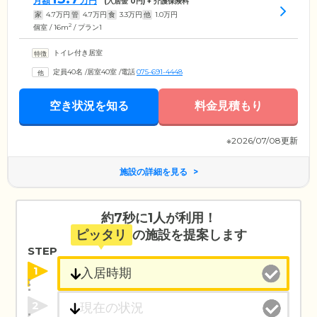
月額
万円
(入居金
0
円) + 介護保険料
家
4.7
万円
管
4.7
万円
食
3.3
万円
他
1.0
万円
2
個室 / 16m
/ プラン1
トイレ付き居室
定員40名
/
居室40室
/
電話
075-691-4448
空き状況を知る
料金見積もり
※2026/07/08更新
施設の詳細を見る
約7秒に1人が利用！
ピッタリ
の施設を提案します
STEP
1
2