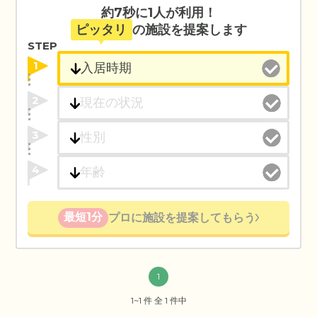
約7秒に1人が利用！
ピッタリ
の施設を提案します
STEP
1
2
3
4
最短1分
プロに施設を提案してもらう
1
1~1 件 全 1 件中