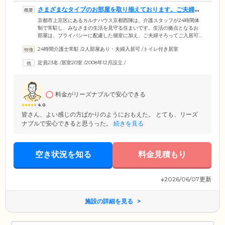
さまざまなタイプのお部屋を取り揃えております。ご夫婦で
の入居も可能です
京都市上京区にあるカルナハウス京都西陣は、介護スタッフが24時間体
制で常駐し、みなさまの生活を見守る住まいです。生活の拠点となるお
部屋は、プライバシーに配慮した個室に加え、ご夫婦そろってご入居可
能なふたり部屋もご用意。1K、1DK、メゾネットタイプなどさまざまな
24時間介護士常駐
/
2人部屋あり・夫婦入居可
/
トイレ付き居室
タイプを揃え、すべて25㎡以上と余裕のある空間を確保しています。ご
自身の生活スタイルに合うお部屋をお選びください。お部屋内にはトイ
定員23名
/
居室20室
/
2008年12月設立
/
レ・浴室・洗濯機置場を完備。オートロック方式を採用しているため、
セキュリティ面も万全です。ご自宅のような自由な暮らしを継続しなが
ら、切れ目のない見守りもある安心な環境で、ゆっくりとおくつろぎく
ださい。
料金がリーズナブルで安心できる
4.0
皆さん、よい感じの方ばかりのようにおもえた。 とても、リーズ
ナブルで安心できると思うった。
続きを見る
空き状況を知る
料金見積もり
※2026/06/07更新
施設の詳細を見る