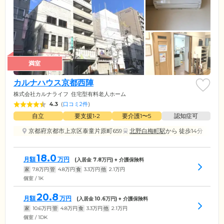
満室
カルナハウス京都西陣
株式会社カルナライフ
住宅型有料老人ホーム
4.3
(
口コミ2件
)
自立
要支援1•2
要介護1〜5
認知症可
京都府京都市上京区泰童片原町659
北野白梅町駅
から 徒歩14分
18.0
月額
万円
(入居金
7.8
万円) + 介護保険料
家
7.8
万円
管
4.8
万円
食
3.3
万円
他
2.1
万円
個室 / 1K
20.8
月額
万円
(入居金
10.6
万円) + 介護保険料
家
10.6
万円
管
4.8
万円
食
3.3
万円
他
2.1
万円
個室 / 1DK