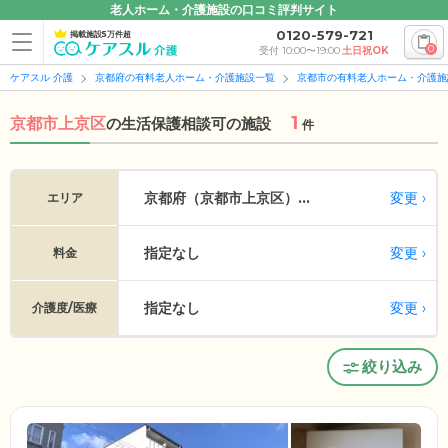
老人ホーム・介護施設の口コミ評判サイト
0120-579-721
掲載施設5万件超
0
受付 10:00〜19:00
土日祝OK
ケアスル 介護
京都府の有料老人ホーム・介護施設一覧
京都市の有料老人ホーム・介護施
1
京都市上京区
の
生活保護相談可の施設
件
変更
京都府（京都市上京区）...
エリア
指定なし
変更
料金
指定なし
変更
介護度/医療
絞り込み