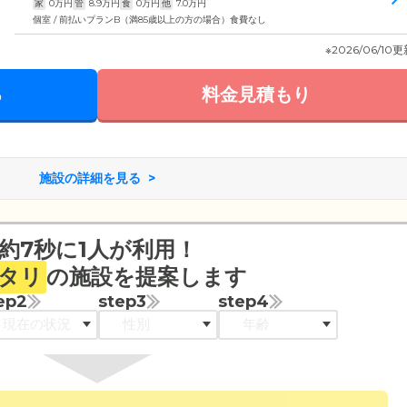
家
0
万円
管
8.9
万円
食
0
万円
他
7.0
万円
個室 / 前払いプランB（満85歳以上の方の場合）食費なし
※2026/06/10
る
料金見積もり
施設の詳細を見る
約7秒に1人が利用！
タリ
の施設を提案します
ep2
step3
step4