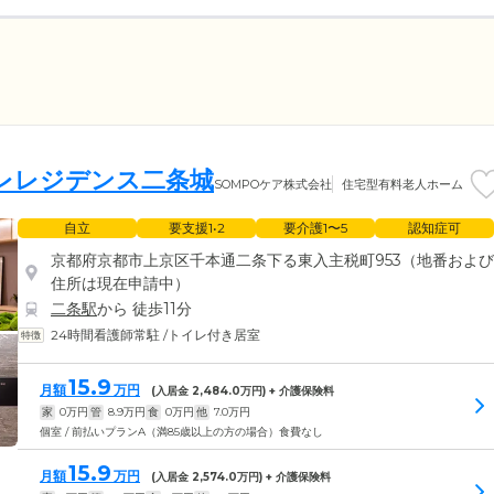
ーレレジデンス二条城
SOMPOケア株式会社
住宅型有料老人ホーム
自立
要支援1•2
要介護1〜5
認知症可
京都府京都市上京区千本通二条下る東入主税町953（地番および
住所は現在申請中）
二条駅
から 徒歩11分
24時間看護師常駐
/
トイレ付き居室
15.9
月額
万円
(入居金
2,484.0
万円) + 介護保険料
家
0
万円
管
8.9
万円
食
0
万円
他
7.0
万円
個室 / 前払いプランA（満85歳以上の方の場合）食費なし
15.9
月額
万円
(入居金
2,574.0
万円) + 介護保険料