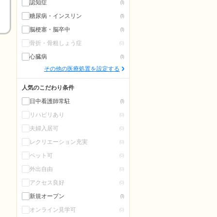
認知症
(1)
糖尿病・インスリン
(1)
脳梗塞・脳卒中
(1)
骨折・骨粗しょう症
(0)
心臓病
(1)
その他の医療処置を設定する
人気のこだわり条件
日中看護師常駐
(1)
リハビリあり
(0)
夫婦入居可
(0)
レクリエーション充実
(0)
ペット可
(0)
外出自由
(0)
アクセス良好
(0)
新規オープン
(1)
オンライン見学可
(0)