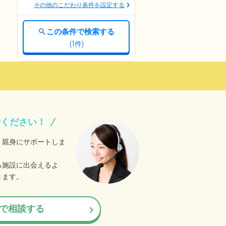
その他のこだわり条件を設定する
この条件で検索する
(
1
件)
せください！
、親身にサポートしま
る施設に出会えるよ
きます。
で相談する