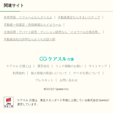
関連サイト
外壁塗装・リフォームならヌリカエ
不動産査定ならすまいステップ
不動産一括査定・売却相場ならイエウール
土地活用・アパート経営・マンション経営なら「イエウール土地活用」
不動産会社の評判ならおうちの語り部
ケアスル 介護とは
運営会社
リンク掲載のお願い
サイトマップ
利用規約
個人情報の取扱いについて
データ引用について
プレスキット
お問い合わせ
©2020 Speee Inc.
ケアスル 介護は、東証スタンダード市場に上場している株式会社Speeeが
運営しています。