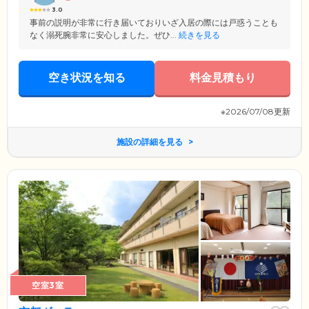
3.0
事前の説明が非常に行き届いておりいざ入居の際には戸惑うことも
なく溺死腕非常に安心しました。ぜひ...
続きを見る
空き状況を知る
料金見積もり
※2026/07/08更新
施設の詳細を見る
空室3室