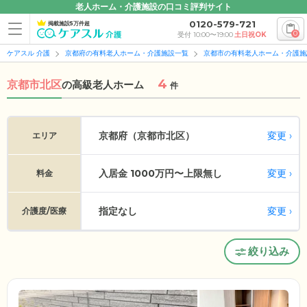
老人ホーム・介護施設の口コミ評判サイト
0120-579-721
掲載施設5万件超
0
受付 10:00〜19:00
土日祝OK
ケアスル 介護
京都府の有料老人ホーム・介護施設一覧
京都市の有料老人ホーム・介護施
4
京都市北区
の
高級老人ホーム
件
変更
京都府（京都市北区）
エリア
入居金 1000万円〜上限無し
変更
料金
指定なし
変更
介護度/医療
絞り込み