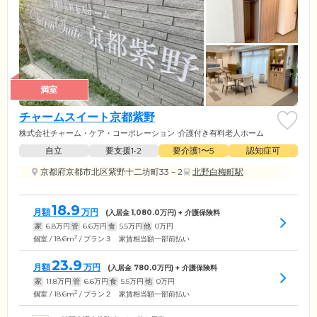
満室
チャームスイート京都紫野
株式会社チャーム・ケア・コーポレーション
介護付き有料老人ホーム
自立
要支援1•2
要介護1〜5
認知症可
京都府京都市北区紫野十二坊町33－2
北野白梅町駅
18.9
月額
万円
(入居金
1,080.0
万円) + 介護保険料
家
6.8
万円
管
6.6
万円
食
5.5
万円
他
0
万円
2
個室 / 18.6m
/ プラン３ 家賃相当額一部前払い
23.9
月額
万円
(入居金
780.0
万円) + 介護保険料
家
11.8
万円
管
6.6
万円
食
5.5
万円
他
0
万円
2
個室 / 18.6m
/ プラン２ 家賃相当額一部前払い