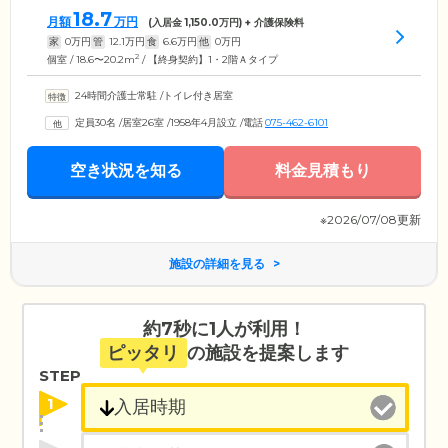
18.7
月額
万円
(入居金
1,150.0
万円) + 介護保険料
家
0
万円
管
12.1
万円
食
6.6
万円
他
0
万円
2
個室 / 18.6〜20.2m
/ 【終身契約】1・2階Ａタイプ
24時間介護士常駐
/
トイレ付き居室
定員30名
/
居室26室
/
1958年4月設立
/
電話
075-462-6101
空き状況を知る
料金見積もり
※2026/07/08更新
施設の詳細を見る
約7秒に1人が利用！
ピッタリ
の施設を提案します
STEP
1