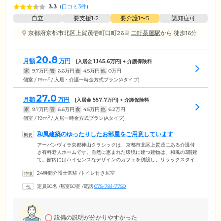
3.3
(
口コミ3件
)
自立
要支援1•2
要介護1〜5
認知症可
京都府京都市北区上賀茂壱町口町26
二軒茶屋駅
から 徒歩16分
20.8
月額
万円
(入居金
1,145.6
万円) + 介護保険料
家
9.7
万円
管
6.6
万円
食
4.5
万円
他
0
万円
2
個室 / 19m
/ 入居・介護一時金方式プラン(Aタイプ)
27.0
月額
万円
(入居金
557.7
万円) + 介護保険料
家
9.7
万円
管
6.6
万円
食
4.5
万円
他
6.2
万円
2
個室 / 19m
/ 入居一時金方式プラン(Aタイプ)
和風建築のゆったりしたお部屋をご用意しています
アーバンヴィラ京都神山クラシックは、京都市北区上賀茂にある介護付
き有料老人ホームです。自然に恵まれた環境に建つ建物は、和風の3階建
て。館内にはハイセンスなデザインのカフェを併設し、リラックスタイ
ムをお楽しみいただけます。ご入居者様の居室は、ゆったりした間取り
24時間介護士常駐
/
トイレ付き居室
の個室をご用意。ご家族様がご訪問の際にも、くつろいでいただける広
さです。館内はエレベーターや階段で移動できますが、各フロアにリビ
定員50名
/
居室50室
/
電話
075-781-7750
ング・ダイニング、浴室を設けていますので、お体の負担を軽減でき、
効率的に生活を送っていただけます。必要に応じて、理美容室もご利用
ください。
設備の説明が分かりやすかった