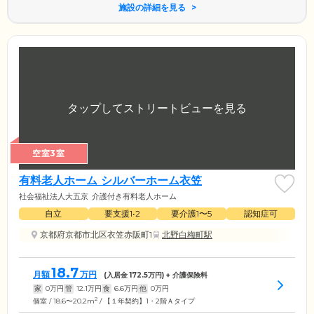
施設の詳細を見る
空室3室
有料老人ホーム シルバーホーム衣笠
社会福祉法人大五京
介護付き有料老人ホーム
自立
要支援1•2
要介護1〜5
認知症可
京都府京都市北区衣笠赤阪町1
北野白梅町駅
18.7
月額
万円
(入居金
172.5
万円) + 介護保険料
家
0
万円
管
12.1
万円
食
6.6
万円
他
0
万円
2
個室 / 18.6〜20.2m
/ 【１年契約】1・2階Ａタイプ