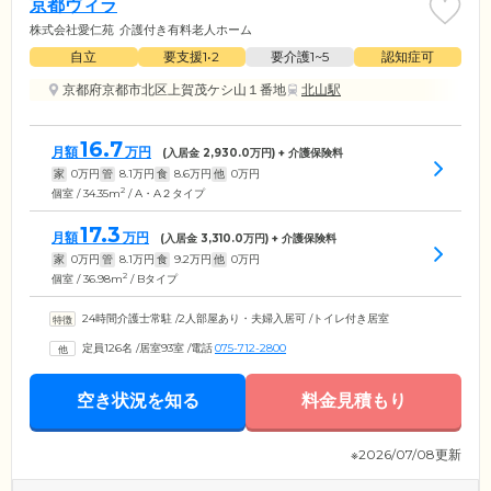
京都ヴィラ
株式会社愛仁苑
介護付き有料老人ホーム
自立
要支援1•2
要介護1~5
認知症可
京都府京都市北区上賀茂ケシ山１番地
北山駅
16.7
月額
万円
(入居金
2,930.0
万円) + 介護保険料
家
0
万円
管
8.1
万円
食
8.6
万円
他
0
万円
2
個室 / 34.35m
/ A・A２タイプ
17.3
月額
万円
(入居金
3,310.0
万円) + 介護保険料
家
0
万円
管
8.1
万円
食
9.2
万円
他
0
万円
2
個室 / 36.98m
/ Bタイプ
24時間介護士常駐
/
2人部屋あり・夫婦入居可
/
トイレ付き居室
定員126名
/
居室93室
/
電話
075-712-2800
空き状況を知る
料金見積もり
※2026/07/08更新