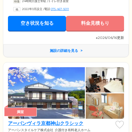
24時間介護士常駐
/
トイレ付き居室
2022年3月設立
/
電話
075-467-5011
空き状況を知る
料金見積もり
※2026/06/16更新
施設の詳細を見る
満室
アーバンヴィラ京都神山クラシック
アーバンスタイルケア株式会社
介護付き有料老人ホーム