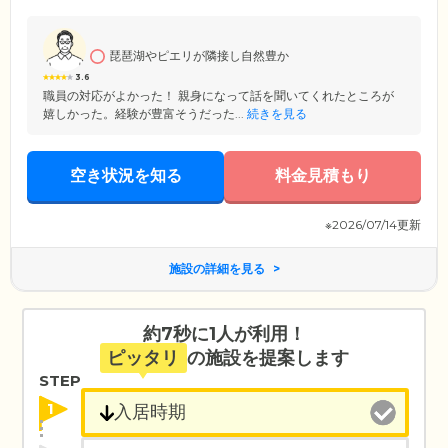
境。四季の移ろいを感じながらお散歩をお楽しみいただけます。ホーム
には経験豊富な介護スタッフが24時間常駐し、ご入居者様の生活を見守
っています。そのほか、お食事の際のお声がけや定期的な館内の巡回、
郵便物・宅配便の受け取りなどのフロントサービスはお任せください。
琵琶湖やピエリが隣接し自然豊か
また、介護面・健康面でのお悩みが生じたときは、生活相談サービスも
3.6
承っています。
職員の対応がよかった！ 親身になって話を聞いてくれたところが
嬉しかった。経験が豊富そうだった...
続きを見る
空き状況を知る
料金見積もり
※2026/07/14更新
施設の詳細を見る
約7秒に1人が利用！
ピッタリ
の施設を提案します
STEP
1