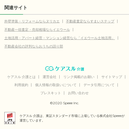
関連サイト
外壁塗装・リフォームならヌリカエ
不動産査定ならすまいステップ
不動産一括査定・売却相場ならイエウール
土地活用・アパート経営・マンション経営なら「イエウール土地活用」
不動産会社の評判ならおうちの語り部
ケアスル 介護とは
運営会社
リンク掲載のお願い
サイトマップ
利用規約
個人情報の取扱いについて
データ引用について
プレスキット
お問い合わせ
©2020 Speee Inc.
ケアスル 介護は、東証スタンダード市場に上場している株式会社Speeeが
運営しています。