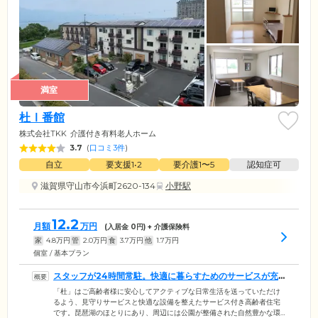
満室
杜Ⅰ番館
株式会社TKK
介護付き有料老人ホーム
3.7
(
口コミ3件
)
自立
要支援1•2
要介護1〜5
認知症可
滋賀県守山市今浜町2620-134
小野駅
12.2
月額
万円
(入居金
0
円) + 介護保険料
家
4.8
万円
管
2.0
万円
食
3.7
万円
他
1.7
万円
個室 / 基本プラン
スタッフが24時間常駐。快適に暮らすためのサービスが充
実した住まいです
「杜」はご高齢者様に安心してアクティブな日常生活を送っていただけ
るよう、見守りサービスと快適な設備を整えたサービス付き高齢者住宅
です。琵琶湖のほとりにあり、周辺には公園が整備された自然豊かな環