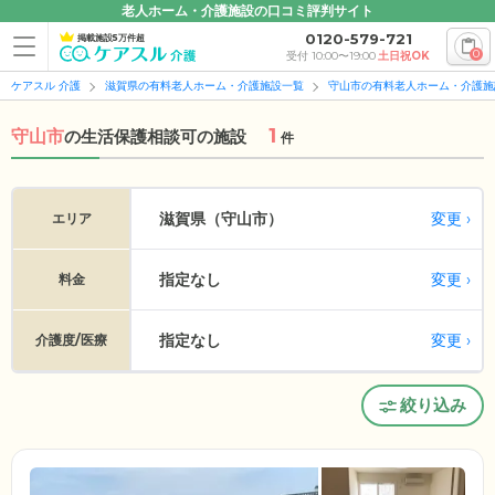
老人ホーム・介護施設の口コミ評判サイト
0120-579-721
掲載施設5万件超
0
受付 10:00〜19:00
土日祝OK
ケアスル 介護
滋賀県の有料老人ホーム・介護施設一覧
守山市の有料老人ホーム・介護施
1
守山市
の
生活保護相談可の施設
件
変更
滋賀県（守山市）
エリア
指定なし
変更
料金
指定なし
変更
介護度/医療
絞り込み