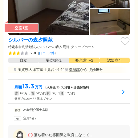
空室1室
シルバーの森夕照苑
特定非営利活動法人シルバーの森夕照苑
グループホーム
2.8
(
口コミ2件
)
自立
要支援1•2
要介護1〜5
認知症可
滋賀県大津市富士見台44-14
粟津駅
から 徒歩18分
13.3
月額
万円
(入居金
15.0
万円) + 介護保険料
家
6.6
万円
管
5.0
万円
食
0
万円
他
1.7
万円
2
個室 / 9.05m
/ 基本プラン
24時間介護士常駐
定員2名
/
落ち着いた雰囲気と親身になって...