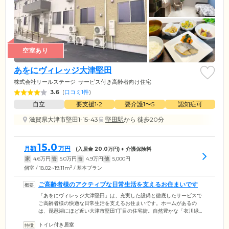
空室あり
あをにヴィレッジ大津堅田
株式会社リールステージ
サービス付き高齢者向け住宅
3.6
(
口コミ1件
)
自立
要支援1•2
要介護1〜5
認知症可
滋賀県大津市堅田1-15-43
堅田駅
から 徒歩20分
15.0
月額
万円
(入居金
20.0
万円) + 介護保険料
家
4.6
万円
管
5.0
万円
食
4.9
万円
他
5,000
円
2
個室 / 18.02~19.11m
/ 基本プラン
ご高齢者様のアクティブな日常生活を支えるお住まいです
「あをにヴィレッジ大津堅田」は、充実した設備と徹底したサービスで
ご高齢者様の快適な日常生活を支えるお住まいです。ホームがあるの
は、琵琶湖にほど近い大津市堅田1丁目の住宅街。自然豊かな「衣川緑地
公園」がすぐ目の前にあり、四季の移ろいを感じながらお過ごしいただ
トイレ付き居室
ける穏やかな環境です。また、少し歩けばスーパーやコンビニ、飲食店