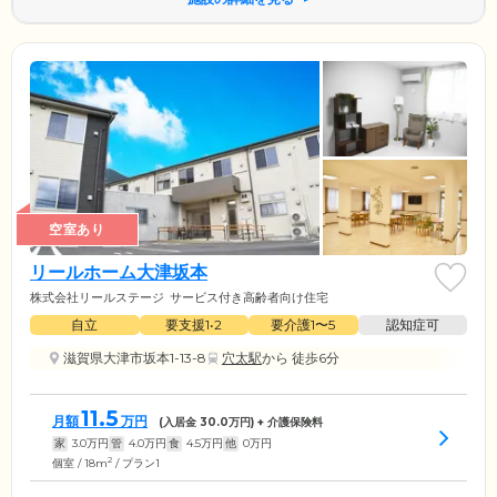
空室あり
リールホーム大津坂本
株式会社リールステージ
サービス付き高齢者向け住宅
自立
要支援1•2
要介護1〜5
認知症可
滋賀県大津市坂本1-13-8
穴太駅
から 徒歩6分
11.5
月額
万円
(入居金
30.0
万円) + 介護保険料
家
3.0
万円
管
4.0
万円
食
4.5
万円
他
0
万円
2
個室 / 18m
/ プラン1