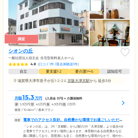
満室
シオンの丘
一般社団法人頌主会
住宅型有料老人ホーム
4.8
(
口コミ1件
/
退去体験談1件
)
自立
要支援1•2
要介護1〜5
認知症可
滋賀県大津市皇子が丘1-2-2
京阪大津京駅
から 徒歩3分
15.3
月額
万円
(入居金
0
円) + 介護保険料
家
5.9
万円
管
4.5
万円
食
4.9
万円
他
0
万円
2
個室 / 10.46m
/ 基本プラン
電車でのアクセス良好。自然豊かな環境でお過ごしいただけ
ます
「シオンの丘」は、JR「京都駅」から2駅のJR「大津京駅」より徒歩4分
と電車でアクセスしやすい場所にあります。体育館のある自然豊かな公
園に隣接しており、琵琶湖にも近く、自然豊かな環境のなかで、穏やか