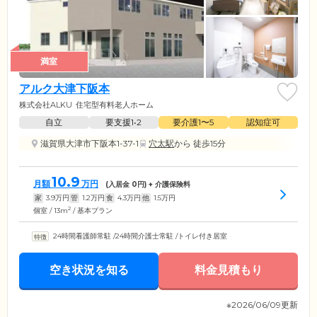
満室
アルク大津下阪本
株式会社ALKU
住宅型有料老人ホーム
自立
要支援1•2
要介護1〜5
認知症可
滋賀県大津市下阪本1-37-1
穴太駅
から 徒歩15分
10.9
月額
万円
(入居金
0
円) + 介護保険料
家
3.9
万円
管
1.2
万円
食
4.3
万円
他
1.5
万円
2
個室 / 13m
/ 基本プラン
24時間看護師常駐
/
24時間介護士常駐
/
トイレ付き居室
空き状況を知る
料金見積もり
※2026/06/09更新