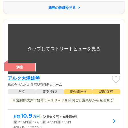
施設の詳細を見る
満室
アルク大津雄琴
株式会社ALKU
住宅型有料老人ホーム
自立
要支援1•2
要介護1〜5
認知症可
滋賀県大津市雄琴５－１３－３８
おごと温泉駅
から 徒歩10分
10.9
月額
万円
(入居金
0
円) + 介護保険料
家
3.9
万円
管
1.2
万円
食
4.3
万円
他
1.5
万円
2
個室 / 13m
/ プラン１