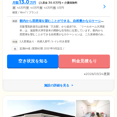
13.0
月額
万円
(入居金
30.0
万円) + 介護保険料
家
4.5
万円
管
4.0
万円
食
4.5
万円
他
0
万円
2
個室 / 18m
/ プラン2
館内から琵琶湖を望むことができる、自然豊かなロケーショ
ンです
京阪電気鉄道石山坂本線「穴太駅」から徒歩7分。「リールホーム大津坂
本」は、滋賀県大津市坂本の閑静な住宅街に位置しています。館内から
琵琶湖を望むことができる自然豊かなロケーションは、ご入居者様のみ
ならず、ご来訪されるご家族のみなさまからもご好評いただいていま
2人部屋あり・夫婦入居可
/
トイレ付き居室
す。ほかにも「日吉大社」や「近江神宮」も近くにあり、落ち着いた環
境のなかで穏やかな日常を楽しみたい方には、ぴったりの環境です。入
定員64名
/
居室60室
/
2021年9月設立
/
居条件は要支援～要介護の方まで幅広く受け入れていますので、ぜひお
気軽にお問い合わせください。施設見学も随時行っています。
空き状況を知る
料金見積もり
※2026/03/24更新
施設の詳細を見る