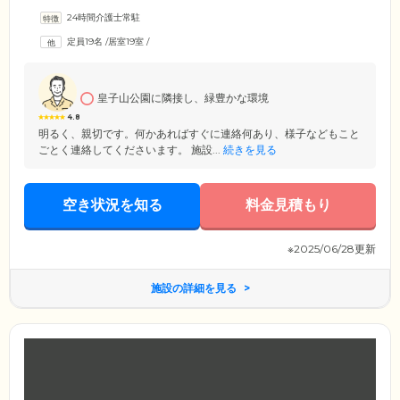
な毎日をお送りいただけます。施設は地上4階建ての鉄筋コンクリートで
24時間介護士常駐
造られており、各階にトイレと洗面所を設置。4階はバリアフリー設計と
なっており、車いすの方でも安心してお過ごしいただけます。また、お
定員19名
/
居室19室
/
部屋には転倒防止柵が設置されたベッドをご用意。プライベートが確保
された個室で、思い思いの時間をお過ごしください。
皇子山公園に隣接し、緑豊かな環境
4.8
明るく、親切です。何かあればすぐに連絡何あり、様子などもこと
ごとく連絡してくださいます。 施設...
続きを見る
空き状況を知る
料金見積もり
※2025/06/28更新
施設の詳細を見る