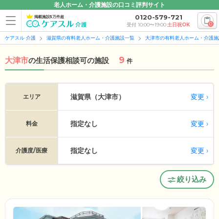
老人ホーム・介護施設の口コミ評判サイト
0120-579-721
掲載施設5万件超
0
受付 10:00〜19:00
土日祝OK
ケアスル 介護
滋賀県の有料老人ホーム・介護施設一覧
大津市の有料老人ホーム・介護施
9
大津市
の
生活保護相談可の施設
件
変更
滋賀県（大津市）
エリア
指定なし
変更
料金
指定なし
変更
介護度/医療
絞り込み