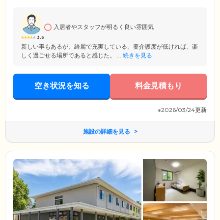
などが立ち並ぶ通りがあり、生活の利便性も抜群。介護施設と異なり外
出制限や門限もありませんので、自由にお買い物やお散歩をお楽しみい
ただけます。そのほか、月々の利用料金は周辺の賃貸住宅と同水準に設
入居者やスタッフが明るく良い雰囲気
定。費用面でお悩みの方も、まずは一度ご相談ください。
3.6
新しい事もあるが、綺麗で充実している。要介護度が低ければ、楽
しく過ごせる場所であると感じた。 ...
続きを見る
空き状況を知る
料金見積もり
※2026/03/24更新
施設の詳細を見る