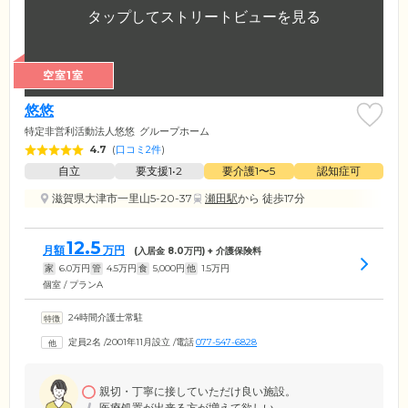
空室1室
悠悠
特定非営利活動法人悠悠
グループホーム
4.7
(
口コミ2件
)
自立
要支援1•2
要介護1〜5
認知症可
滋賀県大津市一里山5-20-37
瀬田駅
から 徒歩17分
12.5
月額
万円
(入居金
8.0
万円) + 介護保険料
家
6.0
万円
管
4.5
万円
食
5,000
円
他
1.5
万円
個室 / プランA
24時間介護士常駐
定員2名
/
2001年11月設立
/
電話
077-547-6828
親切・丁寧に接していただけ良い施設。
医療処置が出来る方が増えて欲しい。