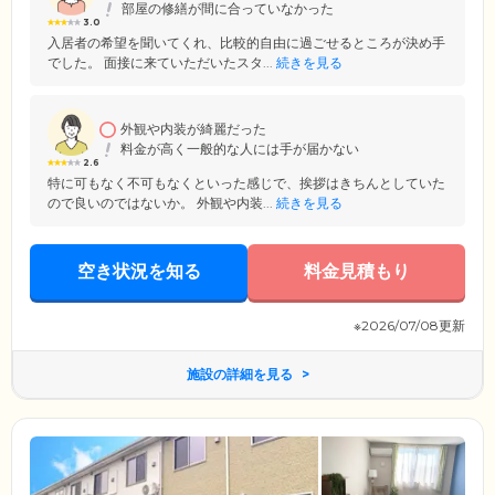
部屋の修繕が間に合っていなかった
3.0
入居者の希望を聞いてくれ、比較的自由に過ごせるところが決め手
でした。 面接に来ていただいたスタ...
続きを見る
外観や内装が綺麗だった
料金が高く一般的な人には手が届かない
2.6
特に可もなく不可もなくといった感じで、挨拶はきちんとしていた
ので良いのではないか。 外観や内装...
続きを見る
空き状況を知る
料金見積もり
※2026/07/08更新
施設の詳細を見る