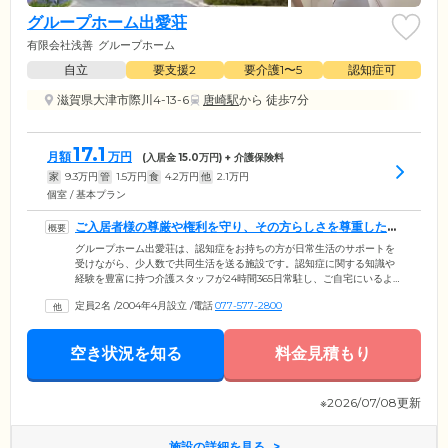
グループホーム出愛荘
有限会社浅善
グループホーム
自立
要支援2
要介護1〜5
認知症可
滋賀県大津市際川4-13-6
唐崎駅
から 徒歩7分
17.1
月額
万円
(入居金
15.0
万円) + 介護保険料
家
9.3
万円
管
1.5
万円
食
4.2
万円
他
2.1
万円
個室 / 基本プラン
ご入居者様の尊厳や権利を守り、その方らしさを尊重したケ
アを行います
グループホーム出愛荘は、認知症をお持ちの方が日常生活のサポートを
受けながら、少人数で共同生活を送る施設です。認知症に関する知識や
経験を豊富に持つ介護スタッフが24時間365日常駐し、ご自宅にいるよう
な安心感もとお過ごしいただけるよう支援します。当施設では、認知症
定員2名
/
2004年4月設立
/
電話
077-577-2800
を抱えるご入居者様の尊厳や権利を守り、その方らしさを尊重すること
をお約束いたします。在籍のケアマネジャーがケアプランの作成や、介
護に関するお悩みに耳を傾けますので、どんなことでもぜひお話くださ
空き状況を知る
料金見積もり
い。またご入居者様に社会の一員として役割を持っていただき、人間関
係を築きながら地域のみなさまとともに暮らしていただけるよう、配慮
してまいります。
※2026/07/08更新
施設の詳細を見る