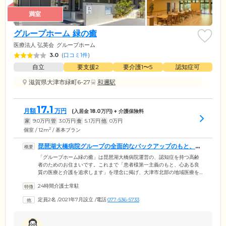
満室
グループホーム 緑の癒
医療法人 弘英会
グループホーム
3.0
(
口コミ1件
)
自立
要支援2
要介護1〜5
認知症可
滋賀県大津市緑町6-27
和邇駅
17.1
月額
万円
(入居金
18.0
万円) + 介護保険料
家
9.0
万円
管
3.0
万円
食
5.1
万円
他
0
万円
2
個室 / 12m
/ 基本プラン
琵琶湖大橋病院グループの全面的なバックアップのもと、安
心をお届けします
「グループホーム緑の癒」は琵琶湖大橋病院運営の、認知症を持つ高齢
者のためのお住まいです。これまで「患者様第一主義のもと、心ある良
質の医療と介護を追求します」を理念に掲げ、大津市北部の地域医療を
支えてまいりました。当施設では琵琶湖大橋病院と密に連携を取りなが
24時間介護士常駐
ら、24時間体制で医療ケアを行うのはもちろんのこと、人材育成にも注
力。職員の医療知識を高めることも大切と考え、研修・勉強会などに積
定員2名
/
2021年7月設立
/
電話
077-536-5733
極的に参加し、ご入居のみなさまへより高品質なサービスをご提供する
ため職員それぞれが介護技術向上に努めています。健康面に不安がある
方やおひとり暮らしが不安な方も、安心を実感していただける暮らしを
ご提供しています。