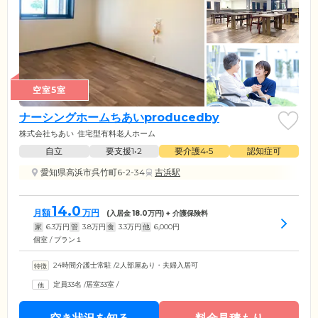
空室5室
ナーシングホームちあいproducedby
株式会社ちあい
住宅型有料老人ホーム
自立
要支援1•2
要介護4•5
認知症可
愛知県高浜市呉竹町6-2-34
吉浜駅
14.0
月額
万円
(入居金
18.0
万円) + 介護保険料
家
6.3
万円
管
3.8
万円
食
3.3
万円
他
6,000
円
個室 / プラン１
24時間介護士常駐
/
2人部屋あり・夫婦入居可
定員33名
/
居室33室
/