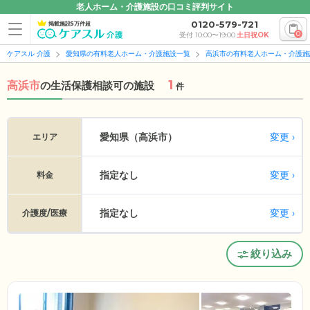
老人ホーム・介護施設の口コミ評判サイト
0120-579-721
掲載施設5万件超
0
受付 10:00〜19:00
土日祝OK
ケアスル 介護
愛知県の有料老人ホーム・介護施設一覧
高浜市の有料老人ホーム・介護施
1
高浜市
の
生活保護相談可の施設
件
変更
愛知県（高浜市）
エリア
指定なし
変更
料金
指定なし
変更
介護度/医療
絞り込み