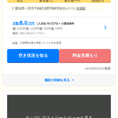
自立
要支援1•2
要介護1〜5
認知症可
愛知県一宮市千秋町浅野羽根羽知古40-1
布袋駅
8.0
月額
万円
(入居金
16.5
万円) + 介護保険料
家
5.5
万円
管
2.5
万円
食
0
万円
他
0
万円
2
個室 / 18.3~19.2m
/ プラン
24時間介護士常駐
/
トイレ付き居室
空き状況を知る
料金見積もり
※2026/04/01更新
施設の詳細を見る