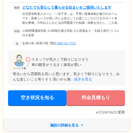
どなたでも安心して暮らせる住まいをご提供いたします
住宅型有料老人ホーム「一花下津」は、手厚い医療体制が魅力のホーム
です。医療ニーズが高い方にも安心してお過ごしいただけるサポート体
制を整備。10年以上にわたる訪問看護での知識・経験を生かし、ご入居
のみなさまが最期のときまで安心して暮らせる「住まい」をご提供して
24時間看護師常駐
/
24時間介護士常駐
/
2人部屋あり・夫婦入居可
/
トイレ
おります。そのため、現在ひとり暮らしの生活に不安を感じておられる
付き居室
方や、ご自宅での介護が負担になってしまっているご家族様など、どな
たでもお気軽にご相談ください。24時間365日常駐のスタッフが、いつで
定員23名
/
居室23室
/
電話
0587-81-7720
も最適なサポートができるようなシステム作りに取り組んでいます。
スタッフが気さくで頼りになりそう
車の騒音がうるさく換気が悪い
1.8
明るいから雰囲気も良いと思います。気さくで頼りになりそう。み
んな楽しいこと有りそう 高いから無...
続きを見る
空き状況を知る
料金見積もり
※2026/06/22更新
施設の詳細を見る