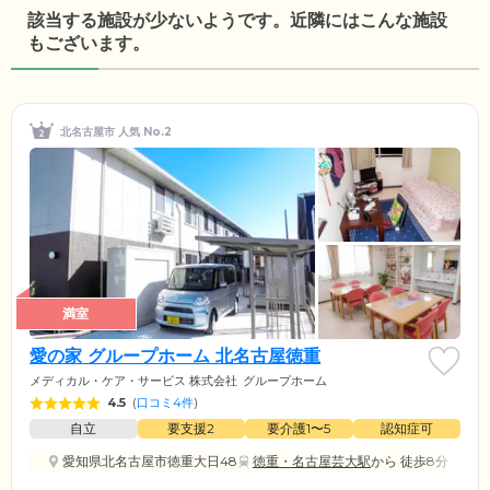
該当する施設が少ないようです。近隣にはこんな施設
もございます。
北名古屋市 人気 No.2
満室
愛の家 グループホーム 北名古屋徳重
メディカル・ケア・サービス 株式会社
グループホーム
4.5
(
口コミ4件
)
自立
要支援2
要介護1〜5
認知症可
愛知県北名古屋市徳重大日48
徳重・名古屋芸大駅
から 徒歩8分