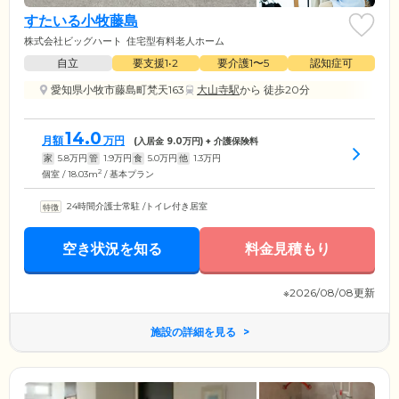
すたいる小牧藤島
株式会社ビッグハート
住宅型有料老人ホーム
自立
要支援1•2
要介護1〜5
認知症可
愛知県小牧市藤島町梵天163
大山寺駅
から 徒歩20分
14.0
月額
万円
(入居金
9.0
万円) + 介護保険料
家
5.8
万円
管
1.9
万円
食
5.0
万円
他
1.3
万円
2
個室 / 18.03m
/ 基本プラン
24時間介護士常駐
/
トイレ付き居室
空き状況を知る
料金見積もり
※2026/08/08更新
施設の詳細を見る