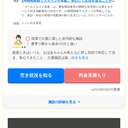
24時間体制でスタッフが常駐。安心して生活を送ることが
できます
「ゴールドエイジ岩倉」は、愛知県岩倉市の閑静な住宅街に位置するサ
ービス付き高齢者向け住宅です。24時間体制でスタッフが常駐してお
り、来訪・外出の管理や宅配便の取り次ぎといったフロントサービスか
ら、定期的な安否確認、緊急時の対応まで幅広くサポートします。ま
トイレ付き居室
た、日中は看護師も常駐。協力医療機関とも密な連携により、安心して
お過ごしいただけます。近隣には、コンビニや飲食店、ショッピングセ
ンター、病院などもあり、暮らしやすさ抜群。「できるを支える住ま
い」をテーマに、いつまでも自分らしく健やかに生活を送っていただけ
清潔で介護に適した近代的な施設
るよう支援いたします。
最寄り駅から徒歩20分と遠い
4.8
面接ときはいつも、おばあちゃんや私たちに対し笑顔で対応して頂
き、安心できたこと。 介護施設は築...
続きを見る
空き状況を知る
料金見積もり
※2026/06/09更新
施設の詳細を見る