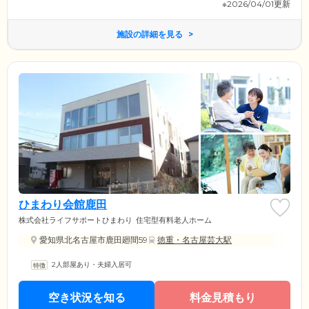
※2026/04/01更新
施設の詳細を見る
ひまわり会館鹿田
株式会社ライフサポートひまわり
住宅型有料老人ホーム
愛知県北名古屋市鹿田廻間59
徳重・名古屋芸大駅
2人部屋あり・夫婦入居可
空き状況を知る
料金見積もり