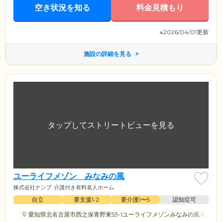
空き状況を知る
料金見積もり
※2026/04/01更新
施設の詳細を見る
ユーライフメゾン みなみの風
株式会社ナンブ
介護付き有料老人ホーム
自立
要支援1•2
要介護1〜5
認知症可
愛知県北名古屋市西之保青野東53-1ユーライフメゾンみなみの風
大山