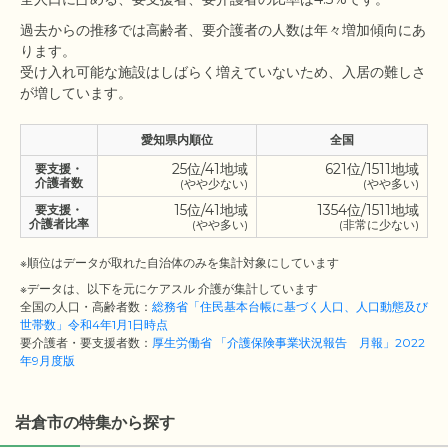
過去からの推移では高齢者、要介護者の人数は年々増加傾向にあ
ります。

受け入れ可能な施設はしばらく増えていないため、入居の難しさ
愛知県内順位
全国
25位/41地域
621位/1511地域
要支援・
介護者数
(やや少ない)
(やや多い)
15位/41地域
1354位/1511地域
要支援・
介護者比率
(やや多い)
(非常に少ない)
※順位はデータが取れた自治体のみを集計対象にしています
※データは、以下を元にケアスル 介護が集計しています
全国の人口・高齢者数：
総務省「住民基本台帳に基づく人口、人口動態及び
世帯数」令和4年1月1日時点
要介護者・要支援者数：
厚生労働省 「介護保険事業状況報告 月報」2022
年9月度版
岩倉市の特集から探す