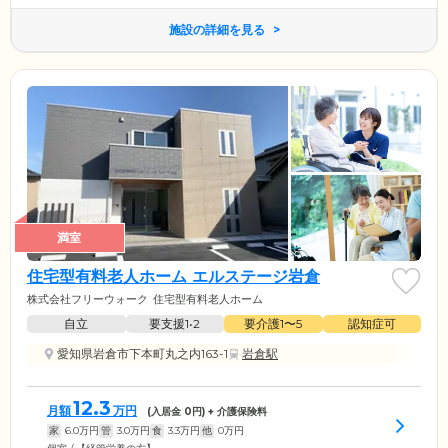
施設の詳細を見る
満室
住宅型有料老人ホーム エルステージ岩倉
株式会社フリーウォーク
住宅型有料老人ホーム
自立
要支援1•2
要介護1〜5
認知症可
愛知県岩倉市下本町丸之内163-1
岩倉駅
12.3
月額
万円
(入居金
0
円) + 介護保険料
家
6.0
万円
管
3.0
万円
食
3.3
万円
他
0
万円