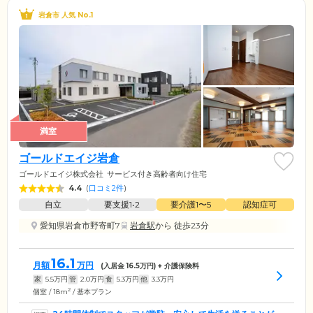
岩倉市 人気 No.1
満室
ゴールドエイジ岩倉
ゴールドエイジ株式会社
サービス付き高齢者向け住宅
4.4
(
口コミ2件
)
自立
要支援1•2
要介護1〜5
認知症可
愛知県岩倉市野寄町7
岩倉駅
から 徒歩23分
16.1
月額
万円
(入居金
16.5
万円) + 介護保険料
家
5.5
万円
管
2.0
万円
食
5.3
万円
他
3.3
万円
2
個室 / 18m
/ 基本プラン