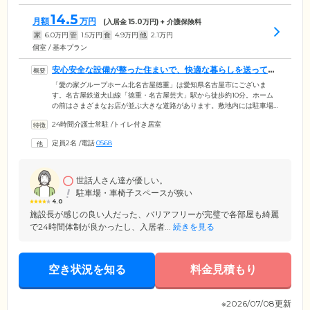
14.5
月額
万円
(入居金
15.0
万円) + 介護保険料
家
6.0
万円
管
1.5
万円
食
4.9
万円
他
2.1
万円
個室 / 基本プラン
安心安全な設備が整った住まいで、快適な暮らしを送ってい
ただけます
「愛の家グループホーム北名古屋徳重」は愛知県名古屋市にございま
す。名古屋鉄道犬山線「徳重・名古屋芸大」駅から徒歩約10分。ホーム
の前はさまざまなお店が並ぶ大きな道路があります。敷地内には駐車場
を完備。お車でのご来訪も可能です。当ホームは、ご入居者様に快適に
24時間介護士常駐
/
トイレ付き居室
お過ごしいただける住まいをご用意しています。ホーム内の通路は段差
をなくしフラットなつくり。安全に移動していただくための手すりを設
定員2名
/
電話
0568
置していますので安心です。居室は個室で、防音対策・空調設備が整っ
たプライベート空間を確保。人目を気にせず、くつろいでお過ごしいた
だけます。
世話人さん達が優しい。
駐車場・車椅子スペースが狭い
4.0
施設長が感じの良い人だった、バリアフリーが完璧で各部屋も綺麗
で24時間体制が良かったし、入居者...
続きを見る
空き状況を知る
料金見積もり
※2026/07/08更新