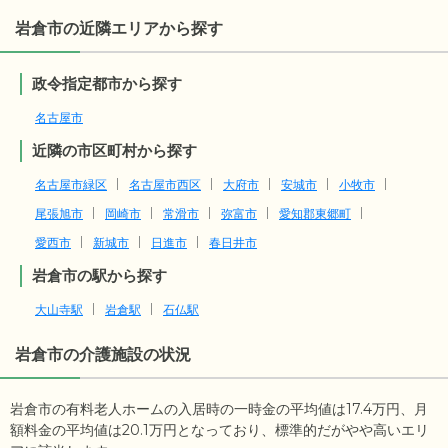
岩倉市の近隣エリアから探す
政令指定都市から探す
名古屋市
近隣の市区町村から探す
名古屋市緑区
名古屋市西区
大府市
安城市
小牧市
尾張旭市
岡崎市
常滑市
弥富市
愛知郡東郷町
愛西市
新城市
日進市
春日井市
岩倉市の駅から探す
大山寺駅
岩倉駅
石仏駅
岩倉市
の介護施設の状況
岩倉市の有料老人ホームの入居時の一時金の平均値は
17.4
万円、月
額料金の平均値は
20.1
万円となっており、標準的だがやや高いエリ