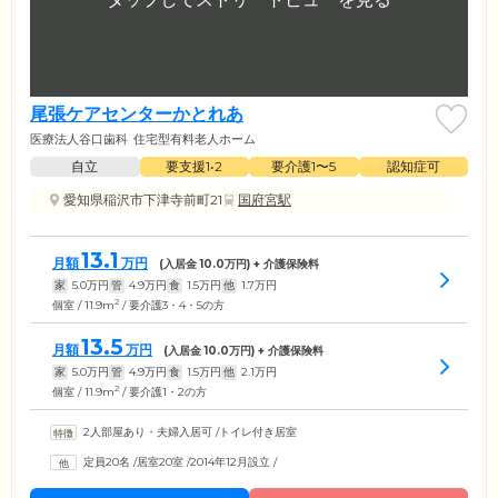
尾張ケアセンターかとれあ
医療法人谷口歯科
住宅型有料老人ホーム
自立
要支援1•2
要介護1〜5
認知症可
愛知県稲沢市下津寺前町21
国府宮駅
13.1
月額
万円
(入居金
10.0
万円) + 介護保険料
家
5.0
万円
管
4.9
万円
食
1.5
万円
他
1.7
万円
2
個室 / 11.9m
/ 要介護3・4・5の方
13.5
月額
万円
(入居金
10.0
万円) + 介護保険料
家
5.0
万円
管
4.9
万円
食
1.5
万円
他
2.1
万円
2
個室 / 11.9m
/ 要介護1・2の方
2人部屋あり・夫婦入居可
/
トイレ付き居室
定員20名
/
居室20室
/
2014年12月設立
/