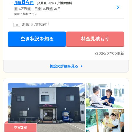
84
月額
円
(入居金
0
円) + 介護保険料
家
0
万円
管
11
円
食
50
円
他
23
円
個室 / 基本プラン
定員31名
/
居室31室
/
空き状況を知る
料金見積もり
※2026/07/08更新
施設の詳細を見る
空室2室