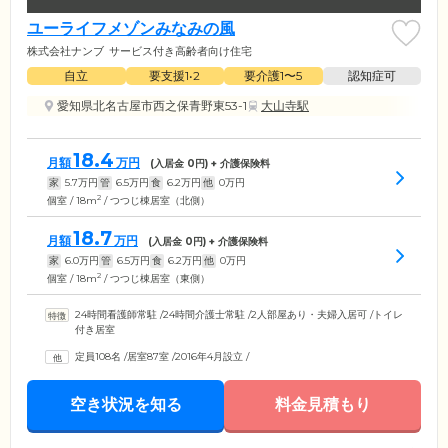
ユーライフメゾンみなみの風
株式会社ナンブ
サービス付き高齢者向け住宅
自立
要支援1•2
要介護1〜5
認知症可
愛知県北名古屋市西之保青野東53-1
大山寺駅
18.4
月額
万円
(入居金
0
円) + 介護保険料
家
5.7
万円
管
6.5
万円
食
6.2
万円
他
0
万円
2
個室 / 18m
/ つつじ棟居室（北側）
18.7
月額
万円
(入居金
0
円) + 介護保険料
家
6.0
万円
管
6.5
万円
食
6.2
万円
他
0
万円
2
個室 / 18m
/ つつじ棟居室（東側）
24時間看護師常駐
/
24時間介護士常駐
/
2人部屋あり・夫婦入居可
/
トイレ
付き居室
定員108名
/
居室87室
/
2016年4月設立
/
空き状況を知る
料金見積もり