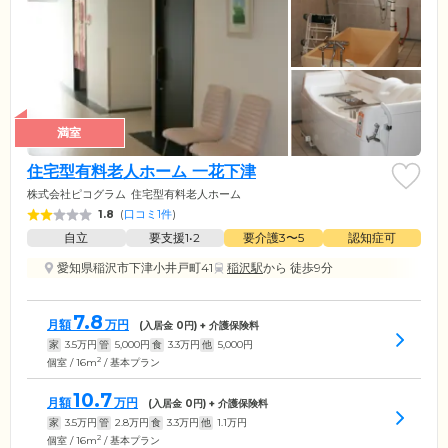
満室
住宅型有料老人ホーム 一花下津
株式会社ピコグラム
住宅型有料老人ホーム
1.8
(
口コミ1件
)
自立
要支援1•2
要介護3〜5
認知症可
愛知県稲沢市下津小井戸町41
稲沢駅
から 徒歩9分
7.8
月額
万円
(入居金
0
円) + 介護保険料
家
3.5
万円
管
5,000
円
食
3.3
万円
他
5,000
円
2
個室 / 16m
/ 基本プラン
10.7
月額
万円
(入居金
0
円) + 介護保険料
家
3.5
万円
管
2.8
万円
食
3.3
万円
他
1.1
万円
2
個室 / 16m
/ 基本プラン