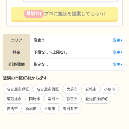
最短1分
プロに施設を提案してもらう
エリア
岩倉市
変更
料金
下限なし〜上限なし
変更
介護/医療
指定なし
変更
近隣の市区町村から探す
名古屋市緑区
名古屋市西区
大府市
安城市
小牧市
尾張旭市
岡崎市
常滑市
弥富市
愛知郡東郷町
愛西市
新城市
日進市
春日井市