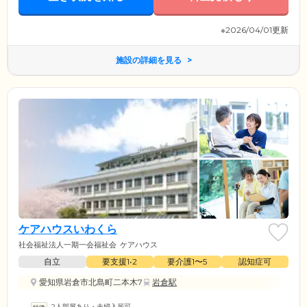
※2026/04/01更新
施設の詳細を見る
ケアハウスいわくら
社会福祉法人一期一会福祉会
ケアハウス
自立
要支援1•2
要介護1〜5
認知症可
愛知県岩倉市北島町二本木7
岩倉駅
2人部屋あり・夫婦入居可