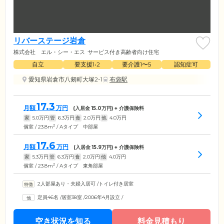
リバーステージ岩倉
株式会社 エル・シー・エス
サービス付き高齢者向け住宅
自立
要支援1•2
要介護1〜5
認知症可
愛知県岩倉市八剱町大塚2-1
布袋駅
17.3
月額
万円
(入居金
15.0
万円) + 介護保険料
家
5.0
万円
管
6.3
万円
食
2.0
万円
他
4.0
万円
2
個室 / 23.8m
/ Aタイプ 中部屋
17.6
月額
万円
(入居金
15.9
万円) + 介護保険料
家
5.3
万円
管
6.3
万円
食
2.0
万円
他
4.0
万円
2
個室 / 23.8m
/ Aタイプ 東角部屋
2人部屋あり・夫婦入居可
/
トイレ付き居室
定員46名
/
居室38室
/
2006年4月設立
/
空き状況を知る
料金見積もり