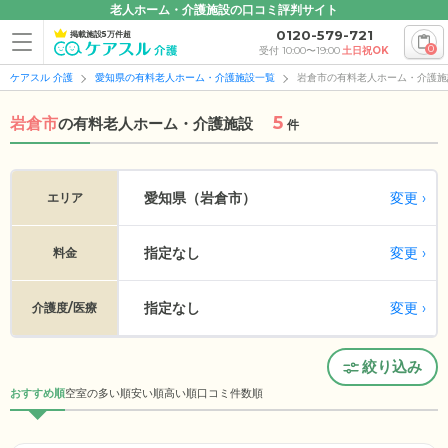
老人ホーム・介護施設の口コミ評判サイト
0120-579-721
掲載施設5万件超
0
受付 10:00〜19:00
土日祝OK
ケアスル 介護
愛知県の有料老人ホーム・介護施設一覧
岩倉市の有料老人ホーム・介護施
5
岩倉市
の
有料老人ホーム・介護施設
件
変更
愛知県（岩倉市）
エリア
指定なし
変更
料金
指定なし
変更
介護度/医療
絞り込み
おすすめ順
空室の多い順
安い順
高い順
口コミ件数順