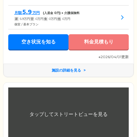
5.9
月額
万円
(入居金
0
円) + 介護保険料
家
5.9
万円
管
0
万円
食
0
万円
他
0
万円
個室 / 基本プラン
空き状況を知る
料金見積もり
※2026/04/01更新
施設の詳細を見る