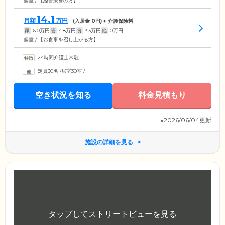
個室 / 【経管栄養の方】
14.1
月額
万円
(入居金
0
円) + 介護保険料
家
6.0
万円
管
4.8
万円
食
3.3
万円
他
0
万円
個室 / 【お食事を召し上がる方】
24時間介護士常駐
定員30名
/
居室30室
/
空き状況を知る
料金見積もり
※2026/06/04更新
施設の詳細を見る