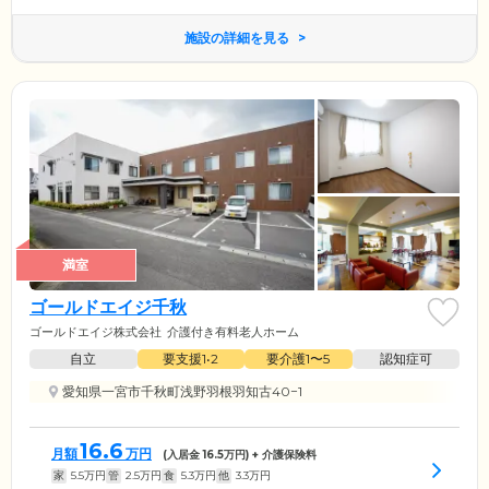
施設の詳細を見る
満室
ゴールドエイジ千秋
ゴールドエイジ株式会社
介護付き有料老人ホーム
自立
要支援1•2
要介護1〜5
認知症可
愛知県一宮市千秋町浅野羽根羽知古40−1
16.6
月額
万円
(入居金
16.5
万円) + 介護保険料
家
5.5
万円
管
2.5
万円
食
5.3
万円
他
3.3
万円