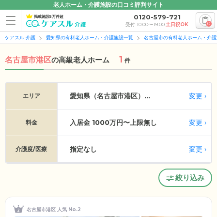
老人ホーム・介護施設の口コミ評判サイト
0120-579-721
掲載施設5万件超
0
受付 10:00〜19:00
土日祝OK
ケアスル 介護
愛知県の有料老人ホーム・介護施設一覧
名古屋市の有料老人ホーム・介護
1
名古屋市港区
の
高級老人ホーム
件
変更
愛知県（名古屋市港区）...
エリア
入居金 1000万円〜上限無し
変更
料金
指定なし
変更
介護度/医療
絞り込み
名古屋市港区 人気 No.2