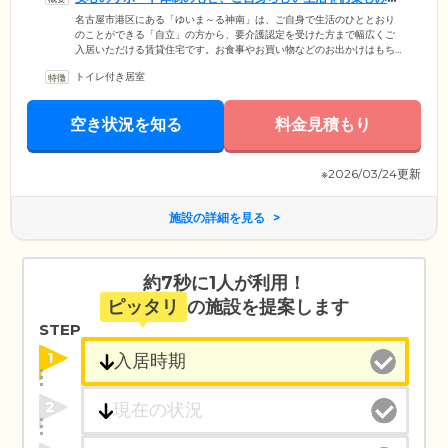
ださい
名古屋市港区にある「ゆいま～る神南」は、ご自身で生活のひととおり
のことができる「自立」の方から、要介護認定を受けた方まで幅広くご
入居いただける賃貸住宅です。お食事やお買い物などのお出かけはもち
ろん、ご家族様やご友人様のご訪問も自由。これまでのライフスタイル
トイレ付き居室
を変えることなく、ご自身らしい生活をお過ごしいただけます。経験豊
富なスタッフが、みなさまの豊かな毎日をしっかりとサポート。暮らし
のなかでお困りのことがあれば、何でもお気軽にお申し付けください。
空き状況を知る
料金見積もり
また、当ホームの周辺はスーパーやコンビニ、飲食店、スポーツクラ
ブ、温泉施設などが集まっており、生活しやすい環境です。
※2026/03/24更新
施設の詳細を見る
約7秒に1人が利用！
ピッタリ
の施設を提案します
STEP
1
2