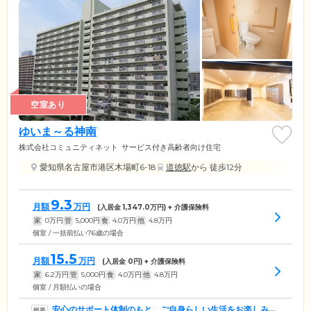
空室あり
ゆいま～る神南
株式会社コミュニティネット
サービス付き高齢者向け住宅
愛知県名古屋市港区木場町6-18
道徳駅
から 徒歩12分
9.3
月額
万円
(入居金
1,347.0
万円) + 介護保険料
家
0
万円
管
5,000
円
食
4.0
万円
他
4.8
万円
個室 / 一括前払い76歳の場合
15.5
月額
万円
(入居金
0
円) + 介護保険料
家
6.2
万円
管
5,000
円
食
4.0
万円
他
4.8
万円
個室 / 月額払いの場合
安心のサポート体制のもと、ご自身らしい生活をお楽しみく