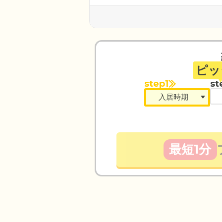
ピッ
step1
st
最短1分