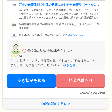
万全の医療体制でお体の状態に合わせた医療サポートをご提
供します
浜名湖エデンの園では、充実した医療体制と生活支援サービス・介護予
防サービスをご提供。ご自宅と変わらない生活を続けていただけるよう
ご入居者様をサポートいたします。ご入居後に日常的に介護が必要とな
った場合には、基準よりも多い人数のスタッフ配置できめ細やかな介護
24時間看護師常駐
/
24時間介護士常駐
/
2人部屋あり・夫婦入居可
/
トイレ
サービスをご提供します。医療体制については、年2回の健康診断と月1
付き居室
回の簡易健康診断をとおして健康データを蓄積し、ご入居者様の健康管
理に活用しています。そのほか園内には「浜名湖エデンの園診療所」を
定員519名
/
居室410室
/
1973年5月設立
/
電話
053-439-1165
併設しており、内線電話での予約が可能。さらに隣接する総合病院が24
時間救急外来を受け入れており、緊急時にはすみやかに対応しますので
ご安心ください。
偶然気に入る施設に出会えました
4.6
とても親切で、いろいろ面倒を見てくれます。 面会は自由です。
また、外出もできるので、月に2回く...
続きを見る
空き状況を知る
料金見積もり
※2026/08/04更新
施設の詳細を見る