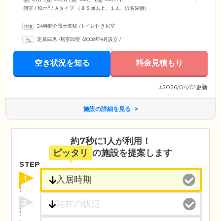
2
個室 / 18m
/ Ａタイプ （８５歳以上、１人、浜名湖側）
24時間介護士常駐
/
トイレ付き居室
定員85名
/
居室59室
/
2008年4月設立
/
空き状況を知る
料金見積もり
※2026/04/01更新
施設の詳細を見る
約7秒に1人が利用！
ピッタリ
の施設を提案します
STEP
1
2