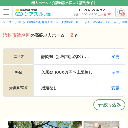
老人ホーム・介護施設の口コミ評判サイト
0120-579-721
掲載施設5万件超
0
受付 10:00〜19:00
土日祝OK
ケアスル 介護
静岡県の有料老人ホーム・介護施設一覧
浜松市の有料老人ホーム・介護施
2
浜松市浜名区
の
高級老人ホーム
件
変更
静岡県（浜松市浜名区）...
エリア
入居金 1000万円〜上限無し
変更
料金
指定なし
変更
介護度/医療
絞り込み