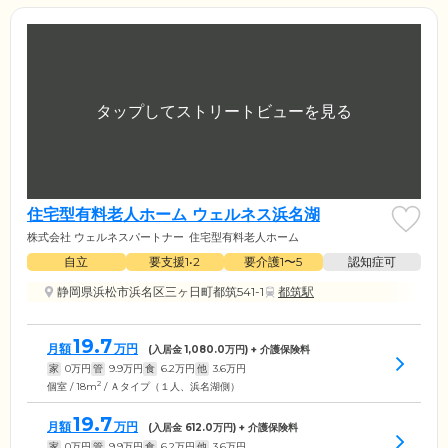
住宅型有料老人ホーム ウェルネス浜名湖
株式会社 ウェルネスパートナー
住宅型有料老人ホーム
自立
要支援1•2
要介護1〜5
認知症可
静岡県浜松市浜名区三ヶ日町都筑541-1
都筑駅
19.7
月額
万円
(入居金
1,080.0
万円) + 介護保険料
家
0
万円
管
9.9
万円
食
6.2
万円
他
3.6
万円
2
個室 / 18m
/ Ａタイプ（１人、浜名湖側）
19.7
月額
万円
(入居金
612.0
万円) + 介護保険料
家
0
万円
管
9.9
万円
食
6.2
万円
他
3.6
万円