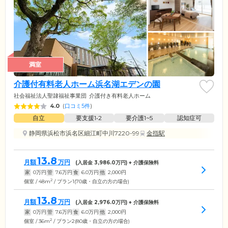
満室
介護付有料老人ホーム浜名湖エデンの園
社会福祉法人聖隷福祉事業団
介護付き有料老人ホーム
4.0
(
口コミ5件
)
自立
要支援1•2
要介護1~5
認知症可
静岡県浜松市浜名区細江町中川7220-99
金指駅
13.8
月額
万円
(入居金
3,986.0
万円) + 介護保険料
家
0
万円
管
7.6
万円
食
6.0
万円
他
2,000
円
2
個室 / 48m
/ プラン1(70歳・自立の方の場合)
13.8
月額
万円
(入居金
2,976.0
万円) + 介護保険料
家
0
万円
管
7.6
万円
食
6.0
万円
他
2,000
円
2
個室 / 36m
/ プラン2(80歳・自立の方の場合)