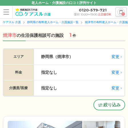
老人ホーム・介護施設の口コミ評判サイト
0120-579-721
掲載施設5万件超
0
受付 10:00〜19:00
土日祝OK
ケアスル 介護
静岡県の有料老人ホーム・介護施設一覧
焼津市の有料老人ホーム・介護施
1
焼津市
の
生活保護相談可の施設
件
変更
静岡県（焼津市）
エリア
指定なし
変更
料金
指定なし
変更
介護度/医療
絞り込み