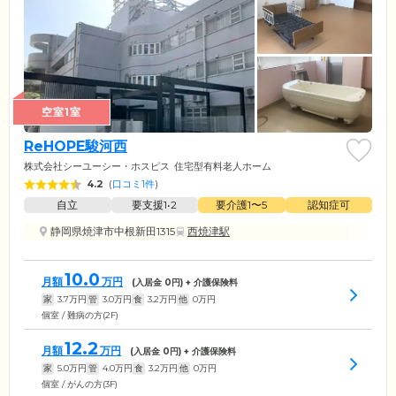
空室1室
ReHOPE駿河西
株式会社シーユーシー・ホスピス
住宅型有料老人ホーム
4.2
(
口コミ1件
)
自立
要支援1•2
要介護1〜5
認知症可
静岡県焼津市中根新田1315
西焼津駅
10.0
月額
万円
(入居金
0
円) + 介護保険料
家
3.7
万円
管
3.0
万円
食
3.2
万円
他
0
万円
個室 / 難病の方(2F)
12.2
月額
万円
(入居金
0
円) + 介護保険料
家
5.0
万円
管
4.0
万円
食
3.2
万円
他
0
万円
個室 / がんの方(3F)