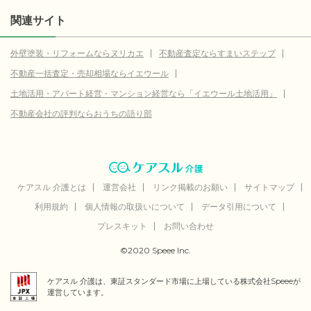
関連サイト
外壁塗装・リフォームならヌリカエ
不動産査定ならすまいステップ
不動産一括査定・売却相場ならイエウール
土地活用・アパート経営・マンション経営なら「イエウール土地活用」
不動産会社の評判ならおうちの語り部
ケアスル 介護とは
運営会社
リンク掲載のお願い
サイトマップ
利用規約
個人情報の取扱いについて
データ引用について
プレスキット
お問い合わせ
©2020 Speee Inc.
ケアスル 介護は、東証スタンダード市場に上場している株式会社Speeeが
運営しています。