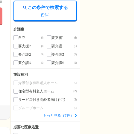
更新
この条件で検索する
(
5
件)
介護度
自立
要支援1
(1)
(1)
要支援2
要介護1
(1)
(5)
要介護2
要介護3
(5)
(5)
要介護4
要介護5
(5)
(5)
施設種別
介護付き有料老人ホーム
(0)
住宅型有料老人ホーム
(2)
サービス付き高齢者向け住宅
(3)
グループホーム
(0)
もっと見る（7件）
必要な医療処置