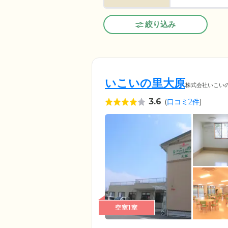
絞り込み
いこいの里大原
株式会社いこい
3.6
(
口コミ2件
)
空室1室