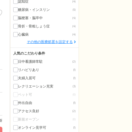
認知症
(4)
糖尿病・インスリン
(5)
脳梗塞・脳卒中
(4)
骨折・骨粗しょう症
(4)
心臓病
(4)
その他の医療処置を設定する
人気のこだわり条件
日中看護師常駐
(2)
リハビリあり
(1)
夫婦入居可
(1)
レクリエーション充実
(3)
ペット可
(0)
外出自由
(1)
アクセス良好
(2)
新規オープン
(0)
更新
オンライン見学可
(1)