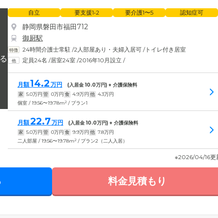
自立
要支援1•2
要介護1〜5
認知症可
静岡県磐田市福田712
御厨駅
24時間介護士常駐
/
2人部屋あり・夫婦入居可
/
トイレ付き居室
定員24名
/
居室24室
/
2016年10月設立
/
14.2
月額
万円
(入居金
10.0
万円) + 介護保険料
家
5.0
万円
管
0
万円
食
4.9
万円
他
4.3
万円
2
個室 / 19.56〜19.78m
/ プラン1
22.7
月額
万円
(入居金
10.0
万円) + 介護保険料
家
5.0
万円
管
0
万円
食
9.9
万円
他
7.8
万円
2
二人部屋 / 19.56〜19.78m
/ プラン2（二人入居）
※2026/04/16
る
料金見積もり