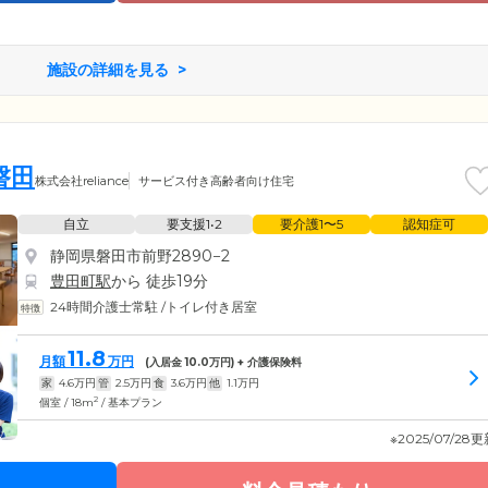
施設の詳細を見る
磐田
株式会社reliance
サービス付き高齢者向け住宅
自立
要支援1•2
要介護1〜5
認知症可
静岡県磐田市前野2890−2
豊田町駅
から 徒歩19分
24時間介護士常駐
/
トイレ付き居室
11.8
月額
万円
(入居金
10.0
万円) + 介護保険料
家
4.6
万円
管
2.5
万円
食
3.6
万円
他
1.1
万円
2
個室 / 18m
/ 基本プラン
※2025/07/28