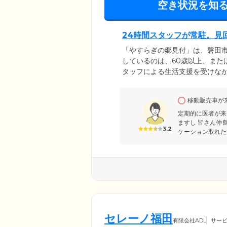
空き状況を知
24時間スタッフが常駐。見
「やすらぎの郷見付」は、磐田
しているのは、60歳以上、また
タッフによる生活支援を受けな
しでも安心して生活を送ってい
入居者様の安否確認に努めてい
移動販売車が
でスタッフが駆けつけ対応いた
定期的に医者が来
ますし 皆さん仲
3.2
ケーション取れた
セレーノ福田
有限会社ADL
サー