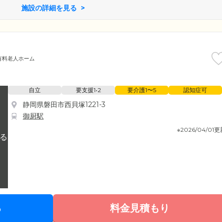
施設の詳細を見る
有料老人ホーム
自立
要支援1•2
要介護1〜5
認知症可
静岡県磐田市西貝塚1221-3
御厨駅
※2026/04/01
る
料金見積もり