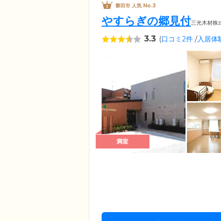
磐田市 人気 No.3
やすらぎの郷見付
三光木材株
3.3
(
口コミ2件
/
入居体
満室