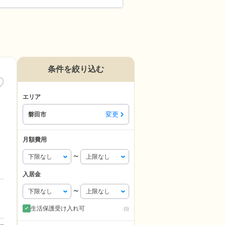
条件を絞り込む
エリア
変更
磐田市
月額費用
〜
入居金
〜
生活保護受け入れ可
(5)