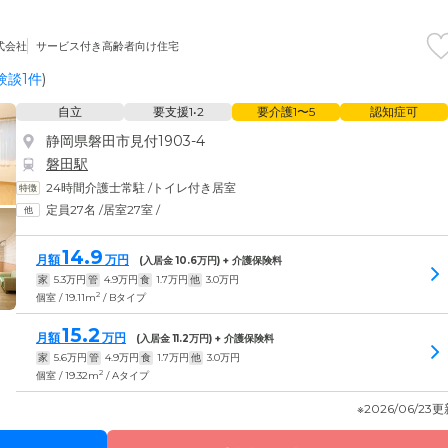
式会社
サービス付き高齢者向け住宅
験談1件
)
自立
要支援1•2
要介護1〜5
認知症可
静岡県磐田市見付1903-4
磐田駅
24時間介護士常駐
/
トイレ付き居室
定員27名
/
居室27室
/
14.9
月額
万円
(入居金
10.6
万円) + 介護保険料
家
5.3
万円
管
4.9
万円
食
1.7
万円
他
3.0
万円
2
個室 / 19.11m
/ Bタイプ
15.2
月額
万円
(入居金
11.2
万円) + 介護保険料
家
5.6
万円
管
4.9
万円
食
1.7
万円
他
3.0
万円
2
個室 / 19.32m
/ Aタイプ
※2026/06/23