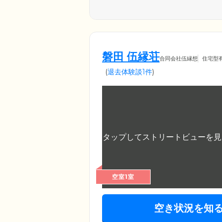
磐田 伍縁荘
合同会社伍縁想
住宅型
(
退去体験談1件
)
空室1室
空き状況を知