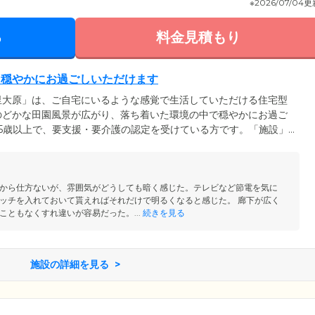
※2026/07/04
る
料金見積もり
て穏やかにお過ごしいただけます
里大原」は、ご自宅にいるような感覚で生活していただける住宅型
のどかな田園風景が広がり、落ち着いた環境の中で穏やかにお過ご
5歳以上で、要支援・要介護の認定を受けている方です。「施設」
自宅での生活に不安がある方はもちろん、ほかのホームにご入居待
併設されているデイサービスは、別途契約でご利用いただくことが
フまでお気軽にお申し付けください。
から仕方ないが、雰囲気がどうしても暗く感じた。テレビなど節電を気に
ッチを入れておいて貰えればそれだけで明るくなると感じた。 廊下が広く
こともなくすれ違いが容易だった。...
続きを見る
施設の詳細を見る