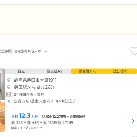
の里静岡
住宅型有料老人ホーム
自立
要支援1•2
要介護1〜5
認知症可
静岡県磐田市大原1911
磐田駅
から 徒歩26分
24時間介護士常駐
定員52名
/
居室52室
/
2011年7月設立
/
12.3
月額
万円
(入居金
12.2
万円) + 介護保険料
家
3.7
万円
管
4.8
万円
食
1.1
万円
他
2.7
万円
2
個室 / 9.1m
/ Aタイプ