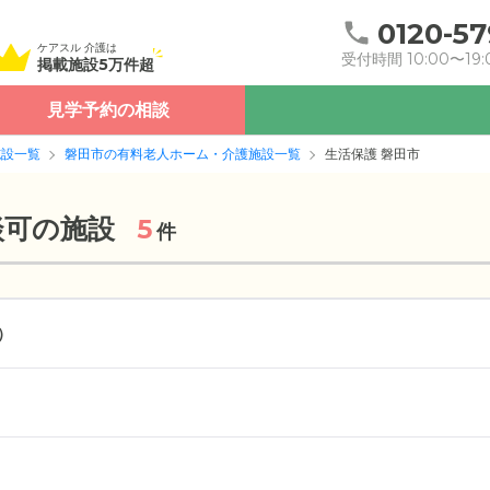
0120-57
ケアスル 介護は
受付時間 10:00〜19:
掲載施設5万件超
見学予約の相談
施設一覧
磐田市の有料老人ホーム・介護施設一覧
生活保護 磐田市
談可の施設
5
件
）