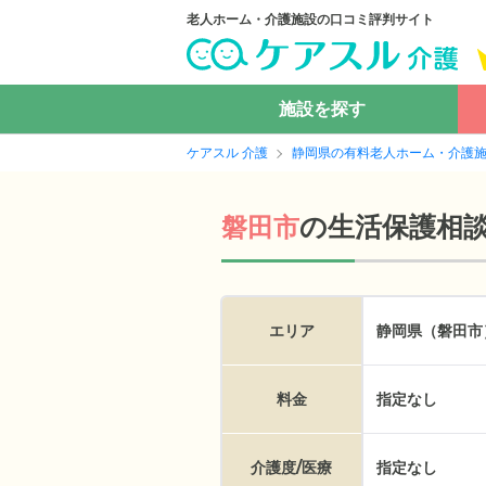
老人ホーム・介護施設の口コミ評判サイト
施設を探す
ケアスル 介護
静岡県の有料老人ホーム・介護
の
生活保護相
磐田市
エリア
静岡県（磐田市
料金
指定なし
介護度/医療
指定なし