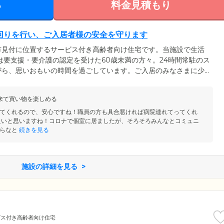
る
料金見積もり
回りを行い、ご入居者様の安全を守ります
市見付に位置するサービス付き高齢者向け住宅です。当施設で生活
は要支援・要介護の認定を受けた60歳未満の方々。24時間常駐のス
がら、思いおもいの時間を過ごしています。ご入居のみなさまに少
ただくため、当ホームでは朝・昼・晩最低3回の居室訪問を行い、ご
ます。さらに各居室にナースコールを完備しており、ボタンひとつ
来て買い物を楽しめる
しますので、お一人で過ごす時間もご安心ください。
てくれるので、安心ですね！職員の方も具合悪ければ病院連れてってくれ
良いと思いますね！コロナで個室に居ましたが、そろそろみんなとコミュニ
らなと
続きを見る
施設の詳細を見る
ビス付き高齢者向け住宅