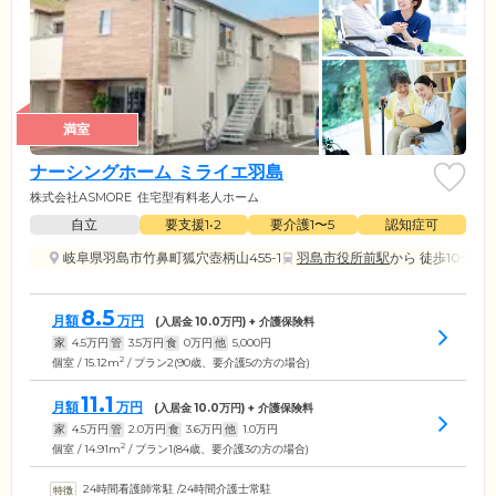
満室
ナーシングホーム ミライエ羽島
株式会社ASMORE
住宅型有料老人ホーム
自立
要支援1•2
要介護1〜5
認知症可
岐阜県羽島市竹鼻町狐穴壺柄山455-1
羽島市役所前駅
から 徒歩10分
8.5
月額
万円
(入居金
10.0
万円) + 介護保険料
家
4.5
万円
管
3.5
万円
食
0
万円
他
5,000
円
2
個室 / 15.12m
/ プラン2(90歳、要介護5の方の場合)
11.1
月額
万円
(入居金
10.0
万円) + 介護保険料
家
4.5
万円
管
2.0
万円
食
3.6
万円
他
1.0
万円
2
個室 / 14.91m
/ プラン1(84歳、要介護3の方の場合)
24時間看護師常駐
/
24時間介護士常駐