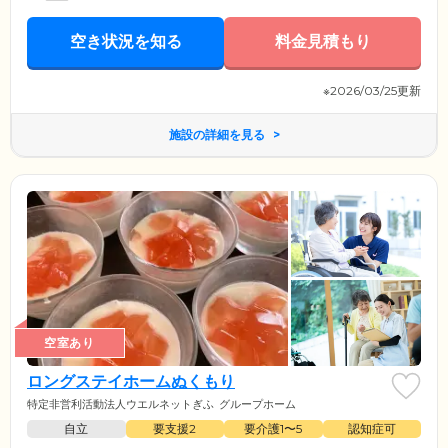
空き状況を知る
料金見積もり
※2026/03/25更新
施設の詳細を見る
空室あり
ロングステイホームぬくもり
特定非営利活動法人ウエルネットぎふ
グループホーム
自立
要支援2
要介護1〜5
認知症可