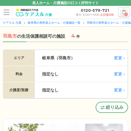
老人ホーム・介護施設の口コミ評判サイト
0120-579-721
掲載施設5万件超
0
受付 10:00〜19:00
土日祝OK
ケアスル 介護
岐阜県の有料老人ホーム・介護施設一覧
羽島市の有料老人ホーム・介護施
4
羽島市
の
生活保護相談可の施設
件
変更
岐阜県（羽島市）
エリア
指定なし
変更
料金
指定なし
変更
介護度/医療
絞り込み