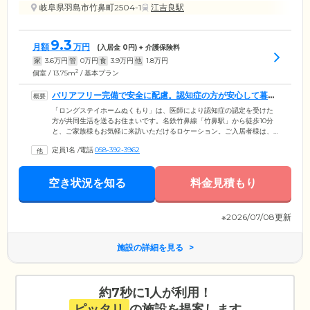
岐阜県羽島市竹鼻町2504-1
江吉良駅
9.3
月額
万円
(入居金
0
円) + 介護保険料
家
3.6
万円
管
0
万円
食
3.9
万円
他
1.8
万円
2
個室 / 13.75m
/ 基本プラン
バリアフリー完備で安全に配慮。認知症の方が安心して暮ら
せるお住まいです
「ロングステイホームぬくもり」は、医師により認知症の認定を受けた
方が共同生活を送るお住まいです。名鉄竹鼻線「竹鼻駅」から徒歩10分
と、ご家族様もお気軽に来訪いただけるロケーション。ご入居者様は、
認知症ケアに特化したスタッフの見守りのもと、介護ケアや機能訓練、
定員1名
/
電話
058-392-3962
脳トレなどのレクリエーションをとおして、身体機能や認知機能の維持
向上・認知症の進行緩和を目指します。館内は居間・食堂・キッチン・
トイレすべてバリアフリー構造になっており、車いすの方も安全に移動
空き状況を知る
料金見積もり
できるよう配慮。また廊下にはすべて手すりが設置してあり、転倒やつ
まずきを防止します。
※2026/07/08更新
施設の詳細を見る
約7秒に1人が利用！
ピッタリ
の施設を提案します