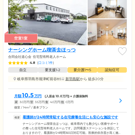
空室1室
ナーシングホーム喫茶去ほっつ
合同会社道心会
住宅型有料老人ホーム
4.8
(
口コミ1件
)
自立
要支援1•2
要介護1〜5
認知症可
岐阜県羽島市堀津町前谷85
新羽島駅
から 徒歩20分
10.5
月額
万円
(入居金
10.0
万円) + 介護保険料
家
3.0
万円
管
3.5
万円
食
4.0
万円
他
0
万円
2
個室 / 14m
/ 基本プラン
看護師が24時間常駐する在宅療養生活にも安心な施設です
ナーシングホーム喫茶去ほっつは、岐阜県内でも数少ない医療サポート
の整った住宅型有料老人ホームです。訪問看護ステーションを併設して
おりますので、看護師が24時間365日対応可能。医療的依存度が高く施設