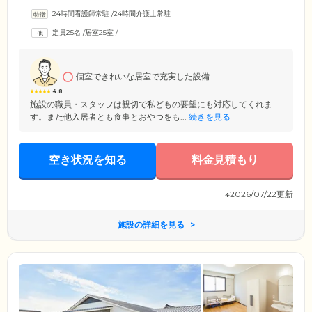
探しに苦労されている方でも、安心してご入居いただけます。経管栄
24時間看護師常駐
/
24時間介護士常駐
養・点滴・人工透析・たん吸引などの医療的ケアはもちろんのこと、そ
の方の「生活の質」確保にも努めています。また疼痛の看護や認知症ケ
定員25名
/
居室25室
/
アにも対応。ご入居者様お一人おひとりの心身の症状に合わせたきめ細
やかなケアをご提供し、在宅療養生活を支えてまいりますので、安心し
てお任せください。
個室できれいな居室で充実した設備
4.8
施設の職員・スタッフは親切で私どもの要望にも対応してくれま
す。また他入居者とも食事とおやつをも...
続きを見る
空き状況を知る
料金見積もり
※2026/07/22更新
施設の詳細を見る