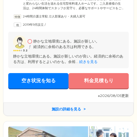
と変わらない生活を送れる住宅型有料老人ホームです。ご入居者様の生
活は、24時間体制でスタッフが見守り、必要なサポートやサービスをご
提供いたします。日中は看護師もおりますので、医療ニーズの高い方に
24時間介護士常駐
/
2人部屋あり・夫婦入居可
もご対応が可能。褥そうや床ずれ、ストーマをはじめ、ガン末期の方の
ターミナルケアまでお受けしています。持病のある方などで不安を感じ
2019年9月設立
/
てらっしゃる方も、まずはお気軽に問い合わせください。近隣の医療機
関と協力しながらできる限りのご対応をいたします。また、訪問介護事
業所も併設していますので、介護度の高い方も安心してお過ごしいただ
けます。
静かな立地環境にある。施設が新しい。
経済的に余裕のある方は利用できる。
3.2
静かな立地環境にある。施設が新しいのが良い。経済的に余裕のあ
る方は、利用するとよいのかも。余裕...
続きを見る
空き状況を知る
料金見積もり
※2026/08/05更新
施設の詳細を見る