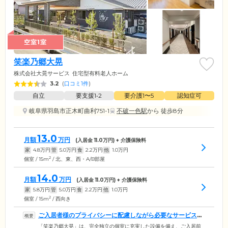
空室1室
笑楽乃郷大晃
株式会社大晃サービス
住宅型有料老人ホーム
3.2
(
口コミ1件
)
自立
要支援1•2
要介護1〜5
認知症可
岐阜県羽島市正木町曲利751-1
不破一色駅
から 徒歩8分
13.0
月額
万円
(入居金
11.0
万円) + 介護保険料
家
4.8
万円
管
5.0
万円
食
2.2
万円
他
1.0
万円
2
個室 / 15m
/ 北、東、西・A/B部屋
14.0
月額
万円
(入居金
11.0
万円) + 介護保険料
家
5.8
万円
管
5.0
万円
食
2.2
万円
他
1.0
万円
2
個室 / 15m
/ 西向き
ご入居者様のプライバシーに配慮しながら必要なサービスを
ご提供しています
「笑楽乃郷大晃」は、完全独立の個室に充実した設備を備え、ご入居前