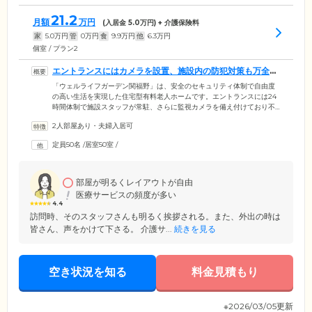
21.2
月額
万円
(入居金
5.0
万円) + 介護保険料
家
5.0
万円
管
0
万円
食
9.9
万円
他
6.3
万円
個室 / プラン2
エントランスにはカメラを設置、施設内の防犯対策も万全で
す
「ウェルライフガーデン関福野」は、安全のセキュリティ体制で自由度
の高い生活を実現した住宅型有料老人ホームです。エントランスには24
時間体制で施設スタッフが常駐、さらに監視カメラを備え付けており不
審者の侵入を防ぎます。施設内の廊下にもカメラを設置しており、施設
2人部屋あり・夫婦入居可
内で起きたトラブルの早期発見や防犯上に役立てています。また、当施
設では今までの生活スタイルをそのままに過ごしていただけるよう、タ
定員50名
/
居室50室
/
バコやお酒などの嗜好品も指定の場所でお楽しみいただけます。買い物
をご希望される方はスタッフが付き添いいたしますのでご安心くださ
い。もちろん、ご家族と一緒にご自由に外出もお楽しみいただけます。
部屋が明るくレイアウトが自由
医療サービスの頻度が多い
4.4
訪問時、そのスタッフさんも明るく挨拶される。また、外出の時は
皆さん、声をかけて下さる。 介護サ...
続きを見る
空き状況を知る
料金見積もり
※2026/03/05更新