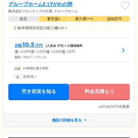
グループホームむげがわの憩
株式会社フロンティアの介護
グループホーム
自立
要支援2
要介護1〜5
認知症可
岐阜県関市武芸川町八幡419-1
10.5
月額
万円
(入居金
0
円) + 介護保険料
家
4.0
万円
管
1.2
万円
食
5.3
万円
他
0
万円
2
個室 / 9.3m
/ プランA
24時間介護士常駐
定員3名
/
空き状況を知る
料金見積もり
※2026/07/08更新
施設の詳細を見る