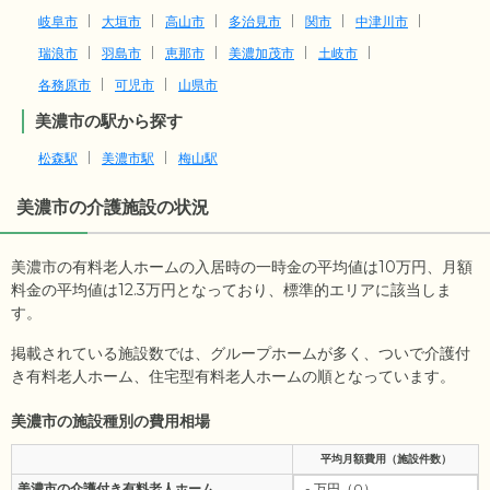
岐阜市
大垣市
高山市
多治見市
関市
中津川市
瑞浪市
羽島市
恵那市
美濃加茂市
土岐市
各務原市
可児市
山県市
美濃市の駅から探す
松森駅
美濃市駅
梅山駅
美濃市
の介護施設の状況
美濃市の有料老人ホームの入居時の一時金の平均値は
10
万円、月額
料金の平均値は
12.3
万円となっており、標準的エリアに該当しま
す。
掲載されている施設数では、グループホームが多く、ついで介護付
き有料老人ホーム、住宅型有料老人ホームの順となっています。
美濃市の施設種別の費用相場
平均月額費用（施設件数）
美濃市の介護付き有料老人ホーム
- 万円（0）