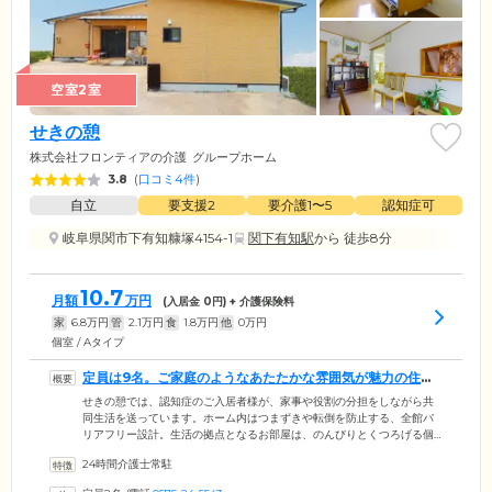
空室2室
せきの憩
株式会社フロンティアの介護
グループホーム
3.8
(
口コミ4件
)
自立
要支援2
要介護1〜5
認知症可
岐阜県関市下有知糠塚4154-1
関下有知駅
から 徒歩8分
10.7
月額
万円
(入居金
0
円) + 介護保険料
家
6.8
万円
管
2.1
万円
食
1.8
万円
他
0
万円
個室 / Aタイプ
定員は9名。ご家庭のようなあたたかな雰囲気が魅力の住ま
いです
せきの憩では、認知症のご入居者様が、家事や役割の分担をしながら共
同生活を送っています。ホーム内はつまずきや転倒を防止する、全館バ
リアフリー設計。生活の拠点となるお部屋は、のんびりとくつろげる個
室をご用意しました。お食事はホーム内の厨房で用意したできたてを、1
24時間介護士常駐
日3食ご提供。「一口大」「ミキサー食」「ソフト食」への変更やアレル
ギー対応なども行っておりますので、お気軽にご相談ください。ほかに