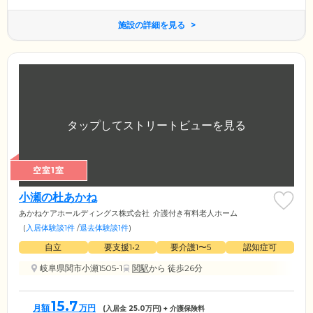
施設の詳細を見る
空室1室
小瀬の杜あかね
あかねケアホールディングス株式会社
介護付き有料老人ホーム
(
入居体験談1件
/
退去体験談1件
)
自立
要支援1•2
要介護1〜5
認知症可
岐阜県関市小瀬1505-1
関駅
から 徒歩26分
15.7
月額
万円
(入居金
25.0
万円) + 介護保険料