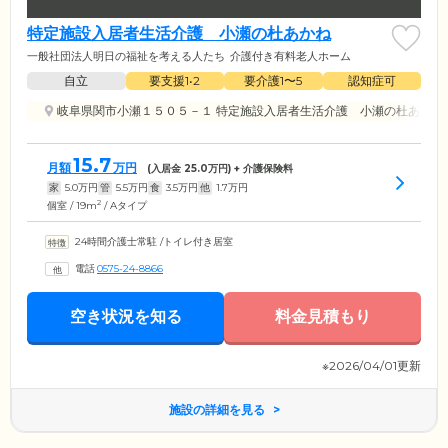
特定施設入居者生活介護 小瀬の杜あかね
一般社団法人明日の福祉を考える人たち
介護付き有料老人ホーム
自立
要支援1•2
要介護1〜5
認知症可
岐阜県関市小瀬１５０５－１ 特定施設入居者生活介護 小瀬の杜あかね
15.7
月額
万円
(入居金
25.0
万円) + 介護保険料
家
5.0
万円
管
5.5
万円
食
3.5
万円
他
1.7
万円
2
個室 / 19m
/ Aタイプ
24時間介護士常駐
/
トイレ付き居室
電話
0575-24-8866
空き状況を知る
料金見積もり
※2026/04/01更新
施設の詳細を見る