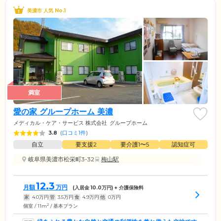
美濃市 人気 No.1
満室
愛の家 グループホーム 美濃
メディカル・ケア・サービス 株式会社
グループホーム
3.8
(
口コミ1件
)
自立
要支援2
要介護1〜5
認知症可
岐阜県美濃市松栄町3-32
梅山駅
12.3
月額
万円
(入居金
10.0
万円) + 介護保険料
家
4.0
万円
管
3.5
万円
食
4.9
万円
他
0
万円
2
個室 / 11m
/ 基本プラン