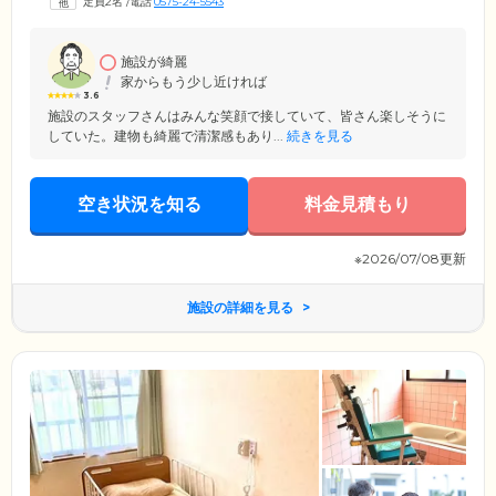
定員2名
/
電話
0575-24-5543
も季節の特別メニューやイベント食など、みなさまに喜んでいただける
メニューに工夫を凝らしています。当ホームはプライバシーを確保しな
がら、近くに誰かが見守っている、まるでご家庭のような生活を送れる
住まいです。
施設が綺麗
家からもう少し近ければ
3.6
施設のスタッフさんはみんな笑顔で接していて、皆さん楽しそうに
していた。建物も綺麗で清潔感もあり...
続きを見る
空き状況を知る
料金見積もり
※2026/07/08更新
施設の詳細を見る