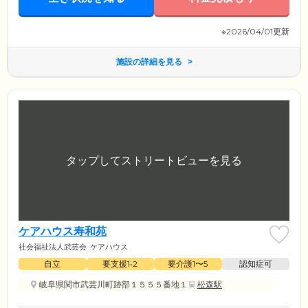
※2026/04/01更新
施設の詳細を見る
ケアハウス寿和苑
社会福祉法人武芸会
ケアハウス
自立
要支援1•2
要介護1〜5
認知症可
岐阜県関市武芸川町跡部１５５５番地１
松森駅