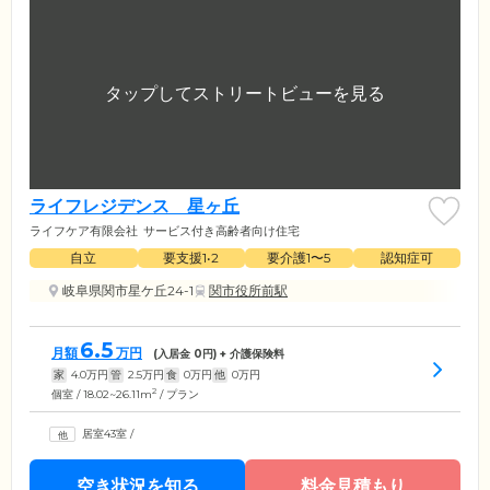
ライフレジデンス 星ヶ丘
ライフケア有限会社
サービス付き高齢者向け住宅
自立
要支援1•2
要介護1〜5
認知症可
岐阜県関市星ケ丘24-1
関市役所前駅
6.5
月額
万円
(入居金
0
円) + 介護保険料
家
4.0
万円
管
2.5
万円
食
0
万円
他
0
万円
2
個室 / 18.02~26.11m
/ プラン
居室43室
/
空き状況を知る
料金見積もり