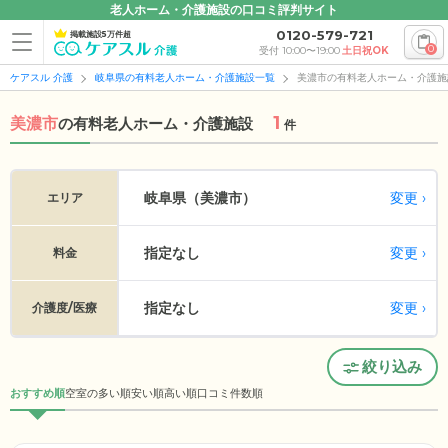
老人ホーム・介護施設の口コミ評判サイト
0120-579-721
掲載施設5万件超
0
受付 10:00〜19:00
土日祝OK
ケアスル 介護
岐阜県の有料老人ホーム・介護施設一覧
美濃市の有料老人ホーム・介護施
1
美濃市
の
有料老人ホーム・介護施設
件
変更
岐阜県（美濃市）
エリア
指定なし
変更
料金
指定なし
変更
介護度/医療
絞り込み
おすすめ順
空室の多い順
安い順
高い順
口コミ件数順