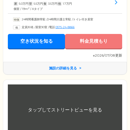
家
5.0
万円
管
5.5
万円
食
3.5
万円
他
1.7
万円
2
個室 / 19m
/ Aタイプ
24時間看護師常駐
/
24時間介護士常駐
/
トイレ付き居室
定員30名
/
居室30室
/
電話
0575-24-8866
空き状況を知る
料金見積もり
※2026/07/08更新
施設の詳細を見る