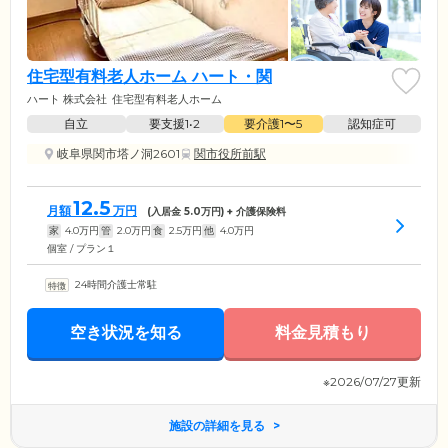
住宅型有料老人ホーム ハート・関
ハート 株式会社
住宅型有料老人ホーム
自立
要支援1•2
要介護1〜5
認知症可
岐阜県関市塔ノ洞2601
関市役所前駅
12.5
月額
万円
(入居金
5.0
万円) + 介護保険料
家
4.0
万円
管
2.0
万円
食
2.5
万円
他
4.0
万円
個室 / プラン１
24時間介護士常駐
空き状況を知る
料金見積もり
※2026/07/27更新
施設の詳細を見る