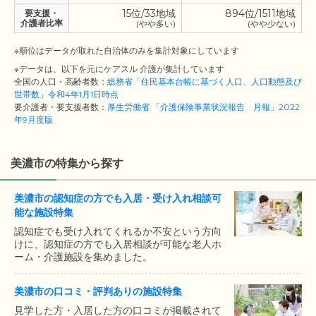
15位/33地域
894位/1511地域
要支援・
介護者比率
(やや多い)
(やや少ない)
※順位はデータが取れた自治体のみを集計対象にしています
※データは、以下を元にケアスル 介護が集計しています
全国の人口・高齢者数：
総務省「住民基本台帳に基づく人口、人口動態及び
世帯数」令和4年1月1日時点
要介護者・要支援者数：
厚生労働省 「介護保険事業状況報告 月報」2022
年9月度版
美濃市の特集から探す
美濃市の認知症の方でも入居・受け入れ相談可
能な施設特集
認知症でも受け入れてくれるか不安という方向
けに、認知症の方でも入居相談が可能な老人ホ
ーム・介護施設を集めました。
美濃市の口コミ・評判ありの施設特集
見学した方・入居した方の口コミが掲載されて