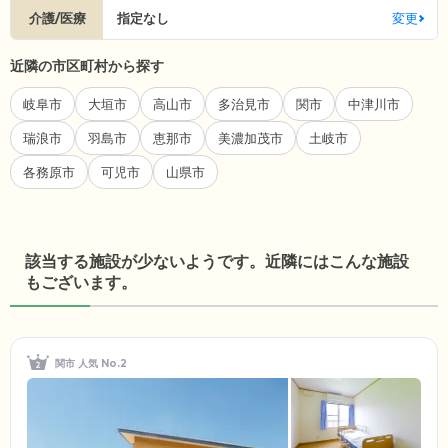
介護/医療
指定なし
変更
近隣の市区町村から探す
岐阜市
大垣市
高山市
多治見市
関市
中津川市
瑞浪市
羽島市
恵那市
美濃加茂市
土岐市
各務原市
可児市
山県市
該当する施設が少ないようです。近隣にはこんな施設
もございます。
関市 人気 No.2