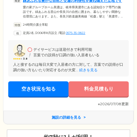
緑あふれる豊かな自然と交通の利便性を兼ね備えた立地です
愛の家グループホーム美濃は、岐阜県美濃市にある認知症ケア専門の施
設です。緑あふれる里山や長良川の自然に囲まれ、暮らしやすい閑静な
住環境にあります。また、長良川鉄道越美南線「松森」駅と「美濃市」
駅の中間に位置しており、両駅から徒歩で11～12分。商業施設や病院も近
24時間介護士常駐
くに揃った利便性のよい立地で、ご家族様のご来訪にも便利です。認知
症に関する知識や現場経験を豊富に持つスタッフが多数在籍しており、
定員2名
/
2006年8月設立
/
電話
0575-35-0822
家庭的であたたかなケアをご提供。ご入居者様に笑顔あふれる毎日をお
送りいただけるよう尽力いたします。ご入居いただけるのは、美濃市に
住民票があり、医師から認知症と診断された要支援2以上の方です。
デイサービスは送迎付きで利用可能
言葉での説得が口調の強い入居者もいる
3.8
人と接するのは毎日大変で入居者の方に対して、言葉での説得が口
調の強い方もいたり対応するのが大変...
続きを見る
空き状況を知る
料金見積もり
※2026/07/08更新
施設の詳細を見る