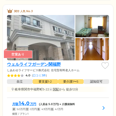
関市 人気 No.3
空室あり
ウェルライフガーデン関福野
しあわせライフサービス株式会社
住宅型有料老人ホーム
4.0
(
口コミ3件
)
自立
要支援1•2
要介護1〜5
認知症可
岐阜県関市中福野町5-22
関駅
から 徒歩12分
14.0
月額
万円
(入居金
5.0
万円) + 介護保険料
家
5.0
万円
管
0
万円
食
4.9
万円
他
4.1
万円
個室 / プラン1