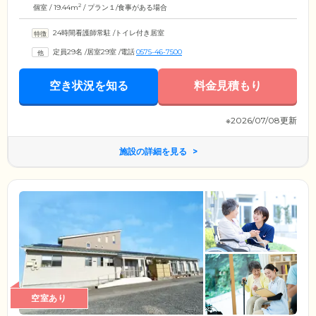
2
個室 / 19.44m
/ プラン１/食事がある場合
24時間看護師常駐
/
トイレ付き居室
定員29名
/
居室29室
/
電話
0575-46-7500
空き状況を知る
料金見積もり
※2026/07/08更新
施設の詳細を見る
空室あり