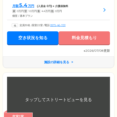
5.4
月額
万円
(入居金
0
円) + 介護保険料
家
0
万円
管
1.0
万円
食
4.4
万円
他
0
万円
個室 / 基本プラン
定員30名
/
居室22室
/
電話
0575-46-1131
空き状況を知る
料金見積もり
※2026/07/08更新
施設の詳細を見る
空室1室