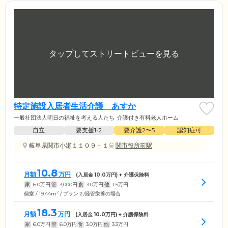
特定施設入居者生活介護 あすか
一般社団法人明日の福祉を考える人たち
介護付き有料老人ホーム
自立
要支援1•2
要介護2〜5
認知症可
岐阜県関市小瀬１１０９－１
関市役所前駅
10.8
月額
万円
(入居金
10.0
万円) + 介護保険料
家
6.0
万円
管
3,000
円
食
3.0
万円
他
1.5
万円
2
個室 / 19.44m
/ プラン２/経管栄養の場合
18.3
月額
万円
(入居金
10.0
万円) + 介護保険料
家
6.0
万円
管
6.0
万円
食
3.0
万円
他
3.3
万円