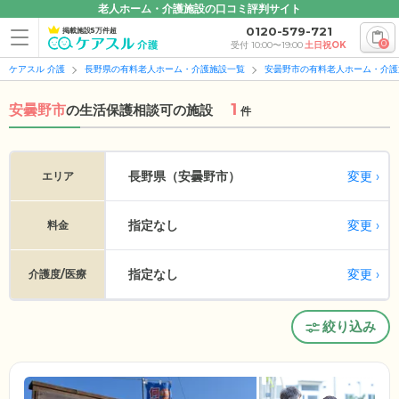
老人ホーム・介護施設の口コミ評判サイト
0120-579-721
掲載施設5万件超
0
受付 10:00〜19:00
土日祝OK
ケアスル 介護
長野県の有料老人ホーム・介護施設一覧
安曇野市の有料老人ホーム・介護
1
安曇野市
の
生活保護相談可の施設
件
変更
長野県（安曇野市）
エリア
指定なし
変更
料金
指定なし
変更
介護度/医療
絞り込み