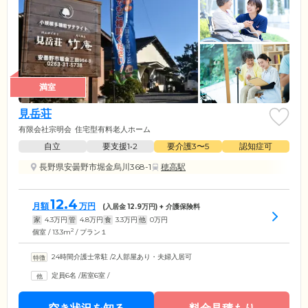
満室
見岳荘
有限会社宗明会
住宅型有料老人ホーム
自立
要支援1•2
要介護3〜5
認知症可
長野県安曇野市堀金烏川368-1
穂高駅
12.4
月額
万円
(入居金
12.9
万円) + 介護保険料
家
4.3
万円
管
4.8
万円
食
3.3
万円
他
0
万円
2
個室 / 13.3m
/ プラン１
24時間介護士常駐
/
2人部屋あり・夫婦入居可
定員6名
/
居室6室
/